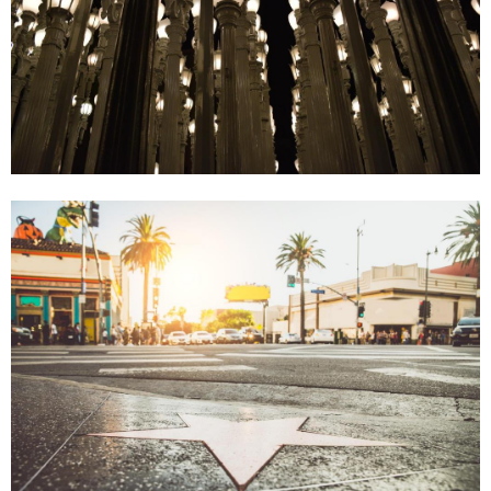
，
$
豪
1
華
6
市
2
中
3
心
9
酒
店
是
洛
杉
磯
(
C
A
)
短
途
旅