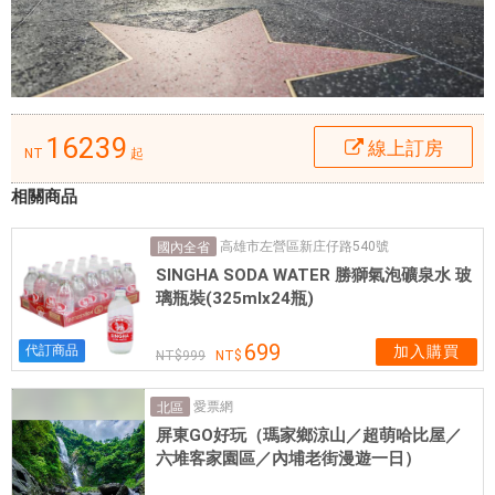
越
讓
旅
客
前
往
16239
線上訂房
NT
起
市
區
相關商品
內
的
高雄市左營區新庄仔路540號
國內全省
熱
SINGHA SODA WATER 勝獅氣泡礦泉水 玻
璃瓶裝(325mlx24瓶)
門
景
699
代訂商品
加入購買
點
999
變
得
愛票網
北區
方
屏東GO好玩（瑪家鄉涼山／超萌哈比屋／
六堆客家園區／內埔老街漫遊一日）
便
快