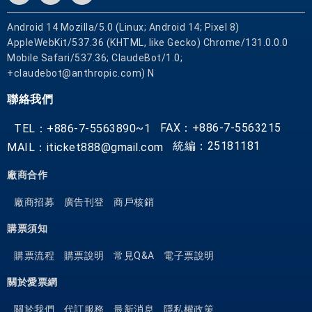
，
Android 14 Mozilla/5.0 (Linux; Android 14; Pixel 8)
令
AppleWebKit/537.36 (KHTML, like Gecko) Chrome/131.0.0.0
您
Mobile Safari/537.36; ClaudeBot/1.0;
在
+claudebot@anthropic.com) N
洛
聯絡我們
杉
磯
FAX：+886-7-5563215
TEL：+886-7-5563890~1
(
統編：25181181
MAIL：iticket888@gmail.com
C
A
廠商合作
)
期
廠商招募
廣告刊登
商戶核銷
間
購票須知
的
旅
購票流程
購票說明
常見Q&A
電子票說明
程
關於愛票網
更
豐
關於我們
代訂服務
最新消息
隱私權政策