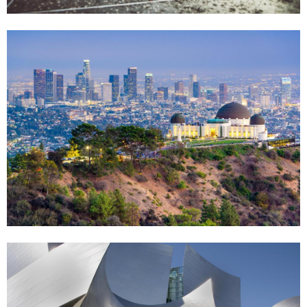
行
的
理
想
出
發
點
。
這
家
住
宿
離
市
中
心
不
遠
，