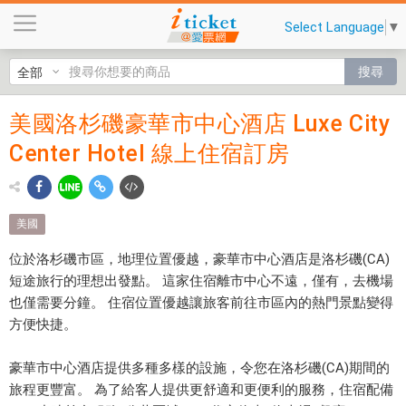
美
Select Language
▼
國
洛
搜尋
杉
磯
美國洛杉磯豪華市中心酒店 Luxe City
美國洛
豪
Center Hotel 線上住宿訂房
華
杉磯豪
市
華市中
中
心
心酒店
美國
酒
Luxe
店
位於洛杉磯市區，地理位置優越，豪華市中心酒店是洛杉磯(CA)
L
短途旅行的理想出發點。 這家住宿離市中心不遠，僅有，去機場
City
u
也僅需要分鐘。 住宿位置優越讓旅客前往市區內的熱門景點變得
Center
x
方便快捷。
e
Hotel
C
豪華市中心酒店提供多種多樣的設施，令您在洛杉磯(CA)期間的
線上住
i
旅程更豐富。 為了給客人提供更舒適和更便利的服務，住宿配備