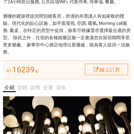
t
了24小時前台服務, 公共區域WiFi, 代客停車, 停車場, 餐廳。
宿訂房
y
$16239
C
層樓的建築裡提供間別緻客房，舒適的布置讓人有如家般的體
e
驗。現代化的貼心設施，如平面電視, 空調, 暖氣, Morning call服
n
務, 書桌，在特定的房型中提供，旅客可根據需求選擇最合適的房
位
t
型。 除此之外，住宿的各種娛樂設施一定會讓您在留宿期間享受
於
e
更多樂趣。 豪華市中心酒店地理位置優越，能為客人提供一流服
洛
r
務。
杉
H
磯
o
16239
線上訂房
市
NT
起
t
區
e
，
介紹
型錄
說明
交通
須知
l
地
線
理
上
位
住
置
宿
優
訂
越
房