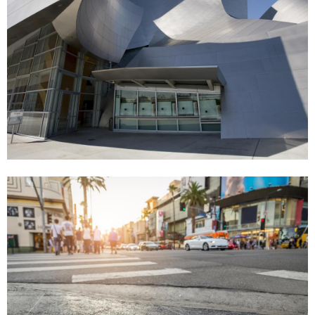
僅
有
，
去
機
場
也
僅
需
要
分
鐘
。
住
宿
位
置
優