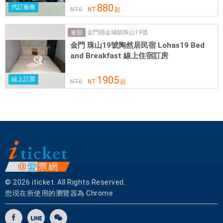
880
捷
代訂服務
NT
0
NT
起
。
金門縣金城鎮珠山19號
東部
豪
金門 珠山19號陶然居民宿 Lohas19 Bed
華
and Breakfast 線上住宿訂房
市
1905
中
線上訂票
NT
0
NT
起
心
酒
店
提
供
多
種
多
© 2026 iticket. All Rights Reserved.
樣
您現在所使用的瀏覽器為 Chrome
的
設
施