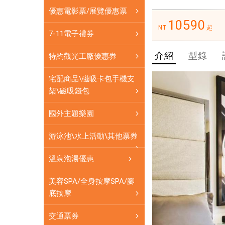
上
$10590
優惠電影票/展覽優惠票
住
10590
宿
NT
起
7-11電子禮券
訂
伯
房
介紹
型錄
班
特約觀光工廠優惠券
$10590
克
宅配商品\磁吸卡包手機支
阿
架\磁吸錢包
瑪
諾
國外主題樂園
拉
飯
游泳池\水上活動\其他票券
店
為
溫泉泡湯優惠
商
務
美容SPA/全身按摩SPA/腳
和
底按摩
休
閒
交通票券
旅