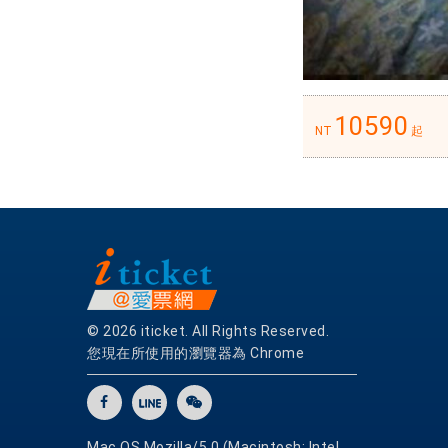
氛
閒
適
安
逸，
10590
NT
起
而
且
離
Atomic
Records,
華
納
兄
© 2026 iticket. All Rights Reserved.
弟
您現在所使用的瀏覽器為 Chrome
工
作
室,
Iconic
Mac OS Mozilla/5.0 (Macintosh; Intel