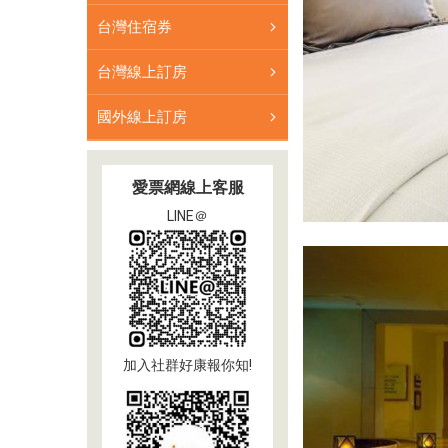
遊
台灣住宿券
遊
客
台灣線上訂房
而
國外線上訂房
設
計，
位
愛票網線上客服
於
得
LINE＠
天
獨
厚
的
柏
本
加入社群好康報你知!
克
地
區，