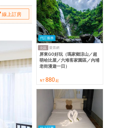
線上訂房
代訂服務
愛票網
北區
屏東GO好玩（瑪家鄉涼山／超
萌哈比屋／六堆客家園區／內埔
老街漫遊一日）
880
NT
起