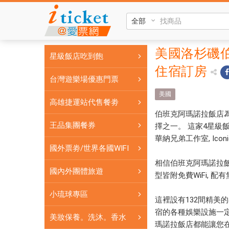
美
國
洛
杉
美國洛杉磯伯班克
美國洛
星級飯店吃到飽
磯
住宿訂房
杉磯伯
伯
台灣遊樂場優惠門票
班
班克阿
美國
克
高雄捷運站代售餐劵
瑪諾拉
阿
伯班克阿瑪諾拉飯店
瑪
飯店
王品集團餐券
擇之一。 這家4星級飯
諾
華納兄弟工作室, Icon
Hotel
拉
國外票劵/世界各國WIFI
飯
Amarano
相信伯班克阿瑪諾拉飯
店
國內外團體旅遊
型皆附免費WiFi, 
Burbank
Hotel
小琉球專區
Amarano
線上住
這裡設有132間精美的客
Burbank
宿的各種娛樂設施一定
宿訂房
美妝保養。洗沐。香水
線
瑪諾拉飯店都能讓您