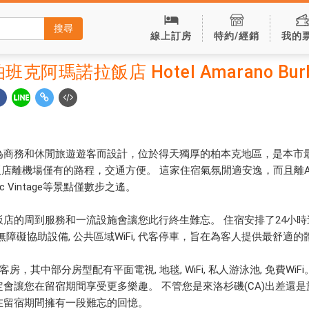
搜尋
線上訂房
特約/經銷
我的
阿瑪諾拉飯店 Hotel Amarano Bur
為商務和休閒旅遊遊客而設計，位於得天獨厚的柏本克地區，是本市
店離機場僅有的路程，交通方便。 這家住宿氣氛閒適安逸，而且離Atomic
ic Vintage等景點僅數步之遙。
店的周到服務和一流設施會讓您此行終生難忘。 住宿安排了24小時送
配有無障礙協助設備, 公共區域WiFi, 代客停車，旨在為客人提供最舒適的
房，其中部分房型配有平面電視, 地毯, WiFi, 私人游泳池, 免費WiF
會讓您在留宿期間享受更多樂趣。 不管您是來洛杉磯(CA)出差還
在留宿期間擁有一段難忘的回憶。