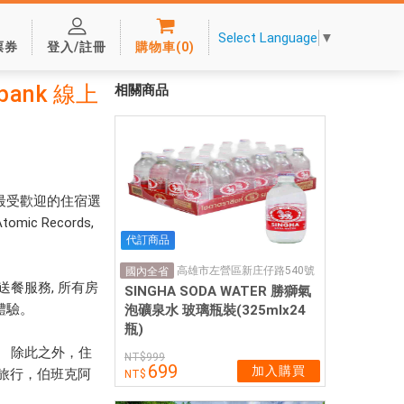
Select Language
▼
票券
登入/註冊
購物車
(
0
)
bank 線上
相關商品
最受歡迎的住宿選
 Records,
代訂商品
高雄市左營區新庄仔路540號
國內全省
餐服務, 所有房
SINGHA SODA WATER 勝獅氣
體驗。
泡礦泉水 玻璃瓶裝(325mlx24
瓶)
i。 除此之外，住
999
699
加入購買
是旅行，伯班克阿