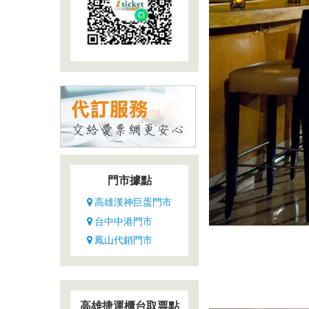
是
本
市
最
受
歡
迎
的
住
宿
選
門市據點
擇
高雄漢神巨蛋門市
之
一。
台中中港門市
這
鳳山代銷門市
家
4
星
級
高雄捷運櫃台取票點