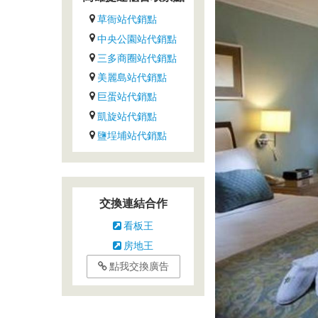
飯
草衙站代銷點
店
中央公園站代銷點
離
三多商圈站代銷點
機
美麗島站代銷點
場
僅
巨蛋站代銷點
有
凱旋站代銷點
的
鹽埕埔站代銷點
路
程，
交
通
交換連結合作
方
看板王
便。
房地王
這
家
點我交換廣告
住
宿
氣