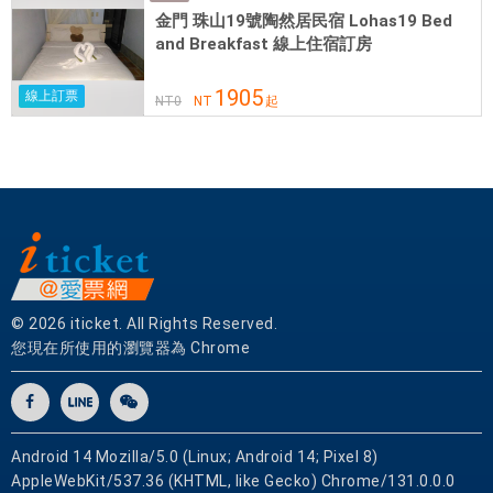
務
金門 珠山19號陶然居民宿 Lohas19 Bed
與
and Breakfast 線上住宿訂房
高
1905
品
線上訂票
NT
0
NT
起
質
住
宿
將
帶
給
您
賓
© 2026 iticket. All Rights Reserved.
至
您現在所使用的瀏覽器為 Chrome
如
歸
的
享
Android 14 Mozilla/5.0 (Linux; Android 14; Pixel 8)
受
AppleWebKit/537.36 (KHTML, like Gecko) Chrome/131.0.0.0
。