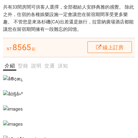
a
線上
共有33間房間可供客人選擇，全部都給人安靜典雅的感覺。 除此
R
住宿
之外，住宿的各種娛樂設施一定會讓您在留宿期間享受更多樂
e
趣。 不管您是來洛杉磯(CA)出差還是旅行，拉雷納廣場酒店都能
i
訂房
讓您在留宿期間擁有一段難忘的回憶。
n
$8565
a
8565
線
線上訂房
- 愛票
NT
起
上
網
住
介紹
型錄
說明
交通
須知
宿
訂
當
房
您
$
來
8
訪
5
洛
6
杉
5
磯
-
(
愛