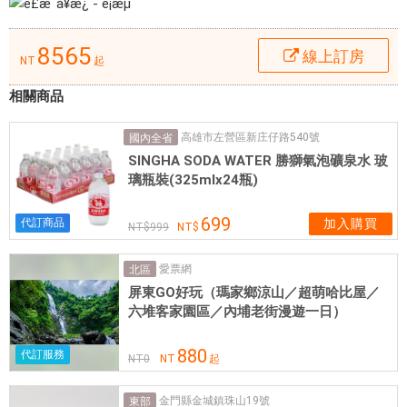
C
票
A
網
)
8565
線上訂房
NT
起
時
，
相關商品
拉
雷
高雄市左營區新庄仔路540號
國內全省
納
SINGHA SODA WATER 勝獅氣泡礦泉水 玻
璃瓶裝(325mlx24瓶)
廣
場
699
代訂商品
加入購買
酒
999
店
所
愛票網
北區
提
屏東GO好玩（瑪家鄉涼山／超萌哈比屋／
六堆客家園區／內埔老街漫遊一日）
供
的
880
優
代訂服務
NT
0
NT
起
質
服
金門縣金城鎮珠山19號
東部