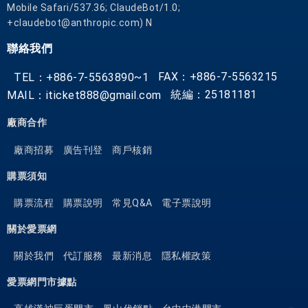
Mobile Safari/537.36; ClaudeBot/1.0;
在
+claudebot@anthropic.com) N
這
聯絡我們
裡
，
FAX：+886-7-5563215
TEL：+886-7-5563890~1
旅
統編：25181181
MAIL：iticket888@gmail.com
客
可
廠商合作
輕
鬆
廠商招募
廣告刊登
商戶核銷
前
購票須知
往
市
購票流程
購票說明
常見Q&A
電子票說明
區
關於愛票網
內
各
關於我們
代訂服務
最新消息
隱私權政策
大
旅
愛票網門市據點
遊