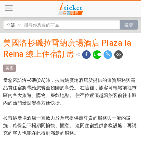
美
國
洛
搜尋
杉
磯
美國洛杉磯拉雷納廣場酒店 Plaza la
美國
拉
雷
Reina 線上住宿訂房
洛杉
納
磯拉
廣
美國
場
雷納
當您來訪洛杉磯(CA)時，拉雷納廣場酒店所提供的優質服務與高
酒
廣場
品質住宿將帶給您賓至如歸的享受。 在這裡，旅客可輕鬆前往市
店
區內各大旅遊、購物、餐飲地點。 住宿位置優越讓旅客前往市區
P
酒店
內的熱門景點變得方便快捷。
l
Plaza
a
拉雷納廣場酒店一直致力於為您提供最尊貴的服務與一流的設
z
la
施，確保您下榻期間愉快、愜意。 這間住宿提供多樣設施，再講
a
Reina
究的客人也能在此得到滿意的服務。
l