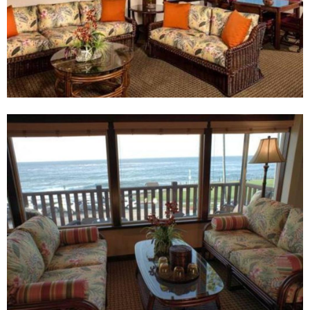
遊
探
索
拉
霍
亞
(
C
A
)
和
其
周
邊
地
區
的
最
佳