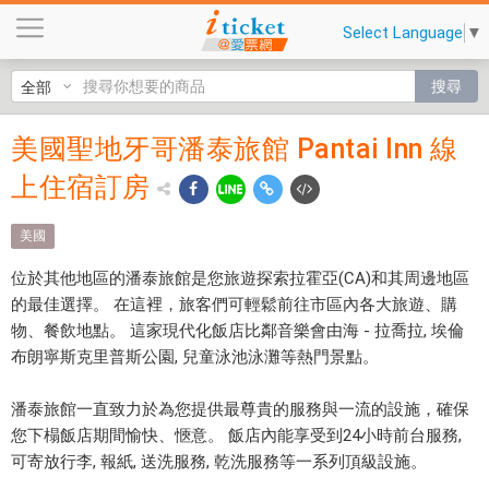
美
Select Language
▼
國
聖
搜尋
地
牙
美國聖地牙哥潘泰旅館 Pantai Inn 線
美國聖
哥
潘
上住宿訂房
地牙哥
泰
潘泰旅
旅
美國
館
館
位於其他地區的潘泰旅館是您旅遊探索拉霍亞(CA)和其周邊地區
P
Pantai
的最佳選擇。 在這裡，旅客們可輕鬆前往市區內各大旅遊、購
a
物、餐飲地點。 這家現代化飯店比鄰音樂會由海 - 拉喬拉, 埃倫
n
Inn 線
布朗寧斯克里普斯公園, 兒童泳池泳灘等熱門景點。
t
上住宿
a
潘泰旅館一直致力於為您提供最尊貴的服務與一流的設施，確保
i
訂房
您下榻飯店期間愉快、愜意。 飯店內能享受到24小時前台服務,
I
$11665
可寄放行李, 報紙, 送洗服務, 乾洗服務等一系列頂級設施。
n