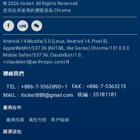
© 2026 iticket. All Rights Reserved.
您現在所使用的瀏覽器為 Chrome
潘
泰
旅
館
Android 14 Mozilla/5.0 (Linux; Android 14; Pixel 8)
一
AppleWebKit/537.36 (KHTML, like Gecko) Chrome/131.0.0.0
直
Mobile Safari/537.36; ClaudeBot/1.0;
致
+claudebot@anthropic.com) N
力
聯絡我們
於
為
FAX：+886-7-5563215
TEL：+886-7-5563890~1
您
統編：25181181
MAIL：iticket888@gmail.com
提
供
廠商合作
最
尊
廠商招募
廣告刊登
商戶核銷
貴
購票須知
的