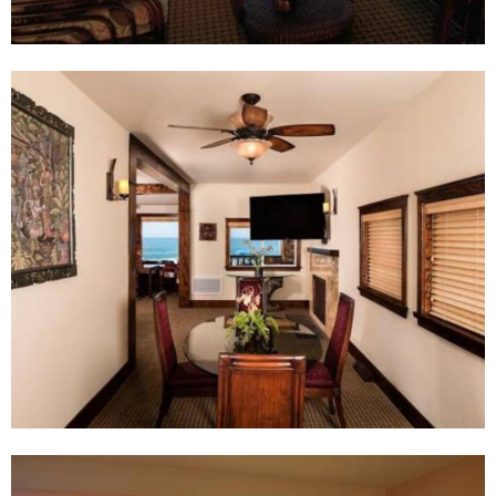
選
擇
。
在
這
裡
，
旅
客
們
可
輕
鬆
前
往
市
區
內
各