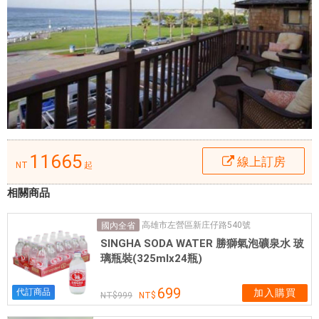
店
比
鄰
音
樂
會
由
海
-
11665
拉
線上訂房
NT
起
喬
拉
相關商品
,
高雄市左營區新庄仔路540號
埃
國內全省
SINGHA SODA WATER 勝獅氣泡礦泉水 玻
倫
璃瓶裝(325mlx24瓶)
布
朗
699
代訂商品
加入購買
寧
999
斯