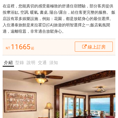
n
- 愛票
在這裡，您能真切的感受最極致的舒適住宿體驗，部分客房提供
線
網
按摩浴缸, 空調, 暖氣, 書桌, 陽台/露台，給住客更完整的服務。 飯
上
店設有眾多娛樂設施，例如：花園，都是放鬆身心的最佳選擇。
住
入住潘泰旅館是來拉霍亞(CA)旅遊的明智選擇之一,飯店氣氛閒
宿
適，遠離喧囂，非常適合放鬆身心。
位
訂
於
房
其
11665
$
線上訂房
NT
起
他
1
地
1
介紹
型錄
說明
交通
須知
區
6
的
6
潘
5
泰
-
旅
愛
館
票
是
網
您
旅