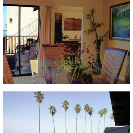
大
旅
遊
、
購
物
、
餐
飲
地
點
。
這
家
現
代
化
飯