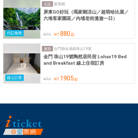
克
愛票網
北區
里
屏東GO好玩（瑪家鄉涼山／超萌哈比屋／
六堆客家園區／內埔老街漫遊一日）
普
斯
880
代訂服務
公
NT
0
NT
起
園
,
金門縣金城鎮珠山19號
東部
兒
金門 珠山19號陶然居民宿 Lohas19 Bed
and Breakfast 線上住宿訂房
童
泳
1905
線上訂票
池
NT
0
NT
起
泳
灘
等
熱
門
景
點
。