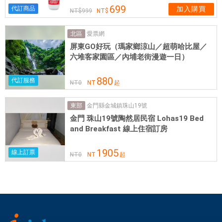
燈
699
代訂商品
加入購買
999
街
區
愛票網
北區
可
屏東GO好玩（瑪家鄉涼山／超萌哈比屋／
俯
六堆客家園區／內埔老街漫遊一日）
瞰
聖
880
代訂服務
NT
0
NT
起
地
牙
金門縣金城鎮珠山19號
東部
哥
金門 珠山19號陶然居民宿 Lohas19 Bed
(
and Breakfast 線上住宿訂房
C
A
1905
線上訂票
NT
0
NT
起
)
，
是
享
受
餐