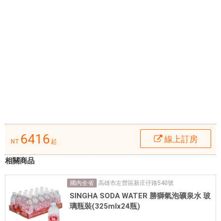
l
中
a
心
m
地
p
區
Q
，
從
聖
地
亞
哥
威
6416
線上訂房
斯
NT
起
汀
相關商品
飯
店
高雄市左營區新庄仔路540號
國內全省
-
SINGHA SODA WATER 勝獅氣泡礦泉水 玻
瓦
璃瓶裝(325mlx24瓶)
斯