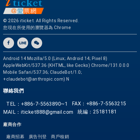
飲
,
夜
© 2026 iticket. All Rights Reserved.
生
您現在所使用的瀏覽器為 Chrome
活
,
觀
光
Android 14 Mozilla/5.0 (Linux; Android 14; Pixel 8)
的
AppleWebKit/537.36 (KHTML, like Gecko) Chrome/131.0.0.0
絕
Mobile Safari/537.36; ClaudeBot/1.0;
佳
+claudebot@anthropic.com) N
選
聯絡我們
擇
。
FAX：+886-7-5563215
TEL：+886-7-5563890~1
在
統編：25181181
MAIL：iticket888@gmail.com
這
裡
廠商合作
，
廠商招募
廣告刊登
商戶核銷
旅