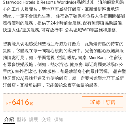
h
Starwood Hotels & Resorts Worldwide品牌以其一流的服務和貼
Diego
e
心的工作人員聞名，聖地亞哥威斯汀飯店 - 瓦斯燈街區秉承這一
Gaslamp
W
傳統，一定不會讓您失望。 住宿為了確保每位客人住宿期間都能
e
獲得便利的服務，提供了24小時前台服務, 配有無障礙協助設備,
Q
s
快速入住/退房服務, 可寄放行李, 公共區域WiFi等設施和服務。
t
i
您將能真切地感受到聖地亞哥威斯汀飯店 - 瓦斯燈街區的特有的
n
氛圍，它體現在每一間精心規劃的客房中。完善的貼心設施與服
位
S
務隨處可見，如：平面電視, 空調, 暖氣, 書桌, Mini Bar， 住宿設
於
a
有眾多娛樂設施，例如：熱水浴池, 健身房, 鄰近高爾夫球場(3公
風
n
里內), 室外游泳池, 按摩服務，都是放鬆身心的最佳選擇。 想在聖
景
D
地牙哥(CA)尋找舒適又方便的飯店，就一定要考慮聖地亞哥威斯
優
i
汀飯店 - 瓦斯燈街區，它能帶給您賓至如歸的感覺。
美
e
的
g
聖
6416
線上訂房
NT
起
o
地
G
牙
a
介紹
型錄
說明
交通
須知
哥
s
市