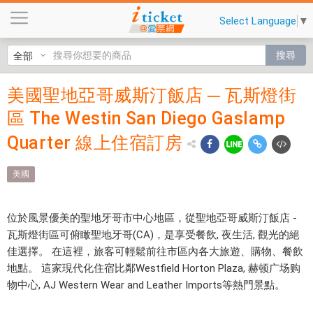
美
Select Language
▼
國
聖
搜尋
地
亞
美國聖地亞哥威斯汀飯店 ─ 瓦斯燈街
美國聖
哥
區 The Westin San Diego Gaslamp
威
地亞哥
斯
Quarter 線上住宿訂房
威斯汀
汀
飯
飯店 ─
美國
店
瓦斯燈
─
瓦
位於風景優美的聖地牙哥市中心地區，從聖地亞哥威斯汀飯店 -
街區
斯
瓦斯燈街區可俯瞰聖地牙哥(CA)，是享受餐飲, 夜生活, 觀光的絕
The
燈
佳選擇。 在這裡，旅客可輕鬆前往市區內各大旅遊、購物、餐飲
街
地點。 這家現代化住宿比鄰Westfield Horton Plaza, 赫顿广场购
Westin
區
物中心, AJ Western Wear and Leather Imports等熱門景點。
San
T