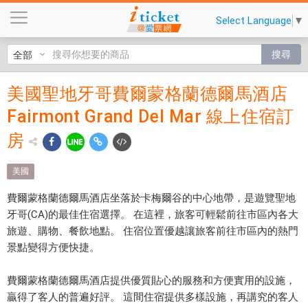
美
Select Language
▼
國
聖
搜尋
地
牙
美國聖地牙哥費爾蒙格蘭德爾馬酒店
美國聖
哥
Fairmont Grand Del Mar 線上住宿訂
費
地牙哥
爾
房
費爾蒙
蒙
格
格蘭德
美國
蘭
爾馬酒
德
費爾蒙格蘭德爾馬酒店坐落於卡梅爾谷的中心地帶，是遊覽聖地
爾
牙哥(CA)的最佳住宿選擇。 在這裡，旅客可輕鬆前往市區內各大
店
馬
旅遊、購物、餐飲地點。 住宿位置優越讓旅客前往市區內的熱門
Fairmont
酒
景點變得方便快捷。
店
Grand
F
費爾蒙格蘭德爾馬酒店提供優質貼心的服務和方便實用的設施，
Del Mar
a
贏得了客人的普遍好評。 這間住宿提供多樣設施，再講究的客人