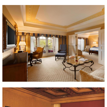
住
卡
宿
梅
訂
爾
房
谷
$
的
2
中
1
心
地
帶
，
是
遊
覽
聖
地
牙
哥
(