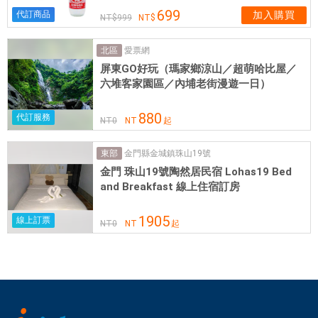
鬆
699
代訂商品
加入購買
999
前
往
愛票網
北區
市
屏東GO好玩（瑪家鄉涼山／超萌哈比屋／
區
六堆客家園區／內埔老街漫遊一日）
內
各
880
代訂服務
NT
0
NT
起
大
旅
金門縣金城鎮珠山19號
東部
遊
金門 珠山19號陶然居民宿 Lohas19 Bed
、
and Breakfast 線上住宿訂房
購
物
1905
線上訂票
NT
0
NT
起
、
餐
飲
地
點
。