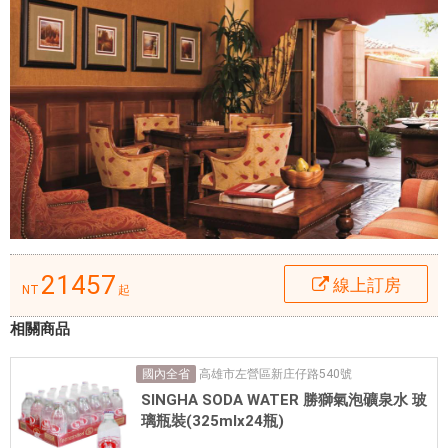
C
A
)
的
最
佳
住
宿
選
擇
。
在
21457
線上訂房
這
NT
起
裡
相關商品
，
旅
高雄市左營區新庄仔路540號
國內全省
客
SINGHA SODA WATER 勝獅氣泡礦泉水 玻
可
璃瓶裝(325mlx24瓶)
輕