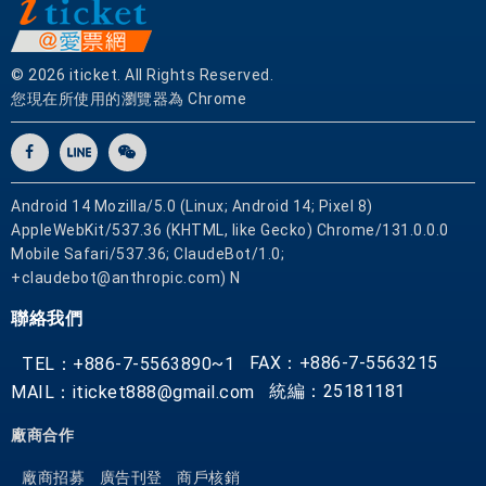
住
宿
位
© 2026 iticket. All Rights Reserved.
置
您現在所使用的瀏覽器為 Chrome
優
越
讓
旅
Android 14 Mozilla/5.0 (Linux; Android 14; Pixel 8)
客
AppleWebKit/537.36 (KHTML, like Gecko) Chrome/131.0.0.0
Mobile Safari/537.36; ClaudeBot/1.0;
前
+claudebot@anthropic.com) N
往
市
聯絡我們
區
內
FAX：+886-7-5563215
TEL：+886-7-5563890~1
的
統編：25181181
MAIL：iticket888@gmail.com
熱
廠商合作
門
景
廠商招募
廣告刊登
商戶核銷