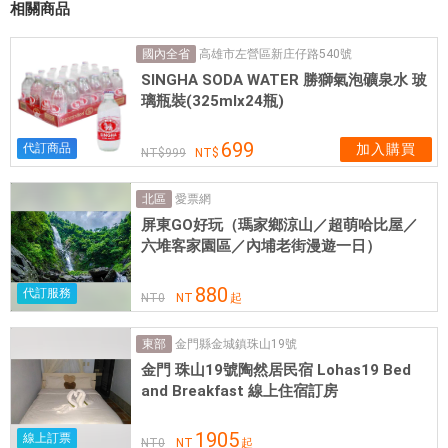
相關商品
的
最
高雄市左營區新庄仔路540號
國內全省
佳
SINGHA SODA WATER 勝獅氣泡礦泉水 玻
選
璃瓶裝(325mlx24瓶)
擇
。
699
代訂商品
加入購買
999
在
這
愛票網
北區
裡
屏東GO好玩（瑪家鄉涼山／超萌哈比屋／
，
六堆客家園區／內埔老街漫遊一日）
旅
客
880
代訂服務
NT
0
NT
起
可
輕
金門縣金城鎮珠山19號
東部
鬆
金門 珠山19號陶然居民宿 Lohas19 Bed
前
and Breakfast 線上住宿訂房
往
市
1905
線上訂票
NT
0
NT
起
區