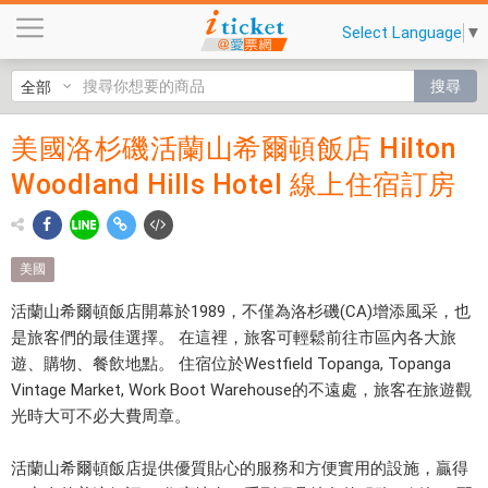
美
Select Language
▼
國
洛
搜尋
杉
磯
美國洛杉磯活蘭山希爾頓飯店 Hilton
美國洛杉
活
Woodland Hills Hotel 線上住宿訂房
蘭
磯活蘭山
山
希爾頓飯
希
爾
店 Hilton
美國
頓
Woodland
飯
活蘭山希爾頓飯店開幕於1989，不僅為洛杉磯(CA)增添風采，也
店
是旅客們的最佳選擇。 在這裡，旅客可輕鬆前往市區內各大旅
Hills
H
遊、購物、餐飲地點。 住宿位於Westfield Topanga, Topanga
Hotel 線
i
Vintage Market, Work Boot Warehouse的不遠處，旅客在旅遊觀
l
光時大可不必大費周章。
上住宿訂
t
房 $
o
活蘭山希爾頓飯店提供優質貼心的服務和方便實用的設施，贏得