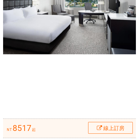
僅
線
為
上
洛
住
杉
宿
磯
訂
(
房
C
$
A
)
增
添
風
采
，
也
是
旅
8517
線上訂房
客
NT
起
們