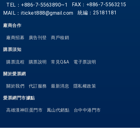
W
FAX：+886-7-5563215
TEL：+886-7-5563890~1
e
統編：25181181
MAIL：iticket888@gmail.com
s
t
廠商合作
f
廠商招募
廣告刊登
商戶核銷
i
e
購票須知
l
購票流程
購票說明
常見Q&A
電子票說明
d
T
關於愛票網
o
p
關於我們
代訂服務
最新消息
隱私權政策
a
愛票網門市據點
n
g
高雄漢神巨蛋門市
鳳山代銷點
台中中港門市
a
,
T
o