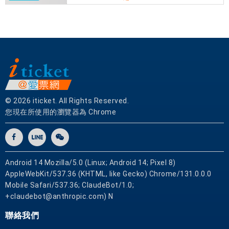
內
各
大
旅
遊
、
購
物
© 2026 iticket. All Rights Reserved.
、
您現在所使用的瀏覽器為 Chrome
餐
飲
地
點
Android 14 Mozilla/5.0 (Linux; Android 14; Pixel 8)
。
AppleWebKit/537.36 (KHTML, like Gecko) Chrome/131.0.0.0
住
Mobile Safari/537.36; ClaudeBot/1.0;
宿
+claudebot@anthropic.com) N
位
聯絡我們
於