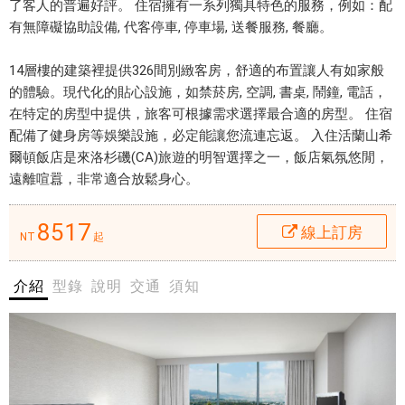
n
了客人的普遍好評。 住宿擁有一系列獨具特色的服務，例如：配
W
有無障礙協助設備, 代客停車, 停車場, 送餐服務, 餐廳。
活
o
蘭
o
14層樓的建築裡提供326間別緻客房，舒適的布置讓人有如家般
山
d
的體驗。現代化的貼心設施，如禁菸房, 空調, 書桌, 鬧鐘, 電話，
希
l
在特定的房型中提供，旅客可根據需求選擇最合適的房型。 住宿
爾
a
配備了健身房等娛樂設施，必定能讓您流連忘返。 入住活蘭山希
頓
n
爾頓飯店是來洛杉磯(CA)旅遊的明智選擇之一，飯店氣氛悠閒，
飯
d
遠離喧囂，非常適合放鬆身心。
店
H
開
i
8517
線上訂房
幕
NT
起
l
於
l
1
介紹
型錄
說明
交通
須知
s
9
H
8
o
9
t
，
e
不
l