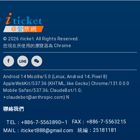
化
住
宿
比
鄰
© 2026 iticket. All Rights Reserved.
洛
您現在所使用的瀏覽器為 Chrome
杉
磯
國
際
Android 14 Mozilla/5.0 (Linux; Android 14; Pixel 8)
機
AppleWebKit/537.36 (KHTML, like Gecko) Chrome/131.0.0.0
場
Mobile Safari/537.36; ClaudeBot/1.0;
,
+claudebot@anthropic.com) N
O
聯絡我們
t
i
FAX：+886-7-5563215
TEL：+886-7-5563890~1
s
統編：25181181
MAIL：iticket888@gmail.com
C
o