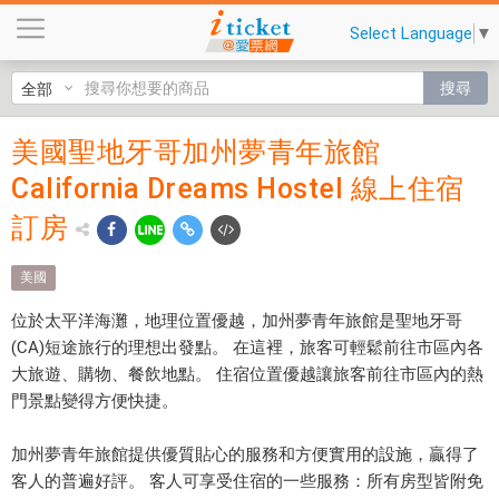
美
Select Language
▼
國
聖
搜尋
地
牙
美國聖地牙哥加州夢青年旅館
美國聖地
哥
California Dreams Hostel 線上住宿
加
牙哥加州
州
訂房
夢青年旅
夢
青
館
美國
年
California
旅
位於太平洋海灘，地理位置優越，加州夢青年旅館是聖地牙哥
館
(CA)短途旅行的理想出發點。 在這裡，旅客可輕鬆前往市區內各
Dreams
C
大旅遊、購物、餐飲地點。 住宿位置優越讓旅客前往市區內的熱
Hostel 線
a
門景點變得方便快捷。
l
上住宿訂
i
加州夢青年旅館提供優質貼心的服務和方便實用的設施，贏得了
房 $386
f
客人的普遍好評。 客人可享受住宿的一些服務：所有房型皆附免