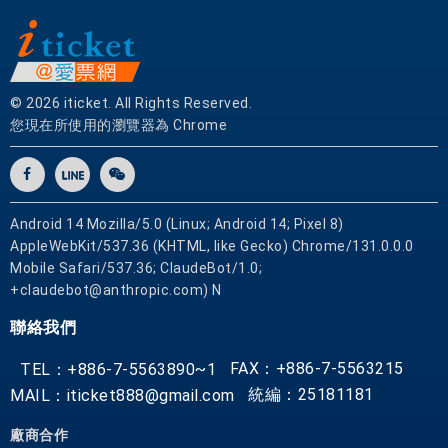
快
捷
。
© 2026 iticket. All Rights Reserved.
加
您現在所使用的瀏覽器為 Chrome
州
夢
青
年
Android 14 Mozilla/5.0 (Linux; Android 14; Pixel 8)
旅
AppleWebKit/537.36 (KHTML, like Gecko) Chrome/131.0.0.0
館
Mobile Safari/537.36; ClaudeBot/1.0;
提
+claudebot@anthropic.com) N
供
聯絡我們
優
質
FAX：+886-7-5563215
TEL：+886-7-5563890~1
貼
統編：25181181
MAIL：iticket888@gmail.com
心
的
廠商合作
服