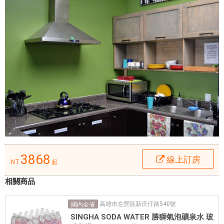
內
各
大
旅
遊
、
購
物
、
餐
飲
地
點
3868
線上訂房
NT
起
。
住
相關商品
宿
位
高雄市左營區新庄仔路540號
國內全省
置
SINGHA SODA WATER 勝獅氣泡礦泉水 玻