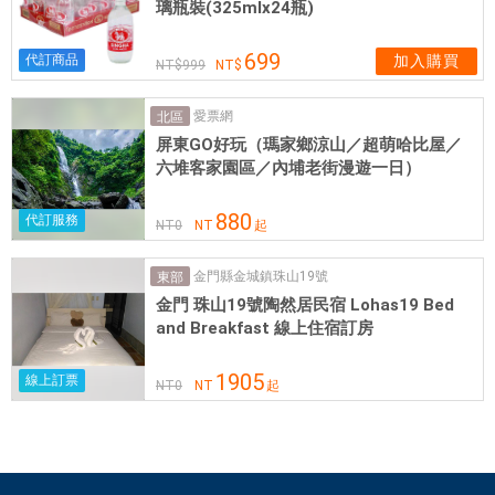
璃瓶裝(325mlx24瓶)
優
越
699
讓
代訂商品
加入購買
999
旅
客
愛票網
北區
前
屏東GO好玩（瑪家鄉涼山／超萌哈比屋／
往
六堆客家園區／內埔老街漫遊一日）
市
880
區
代訂服務
NT
0
NT
起
內
的
金門縣金城鎮珠山19號
東部
熱
金門 珠山19號陶然居民宿 Lohas19 Bed
門
and Breakfast 線上住宿訂房
景
1905
點
線上訂票
NT
0
NT
起
變
得
方
便