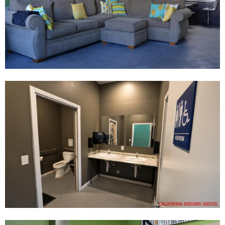
理
想
出
發
點
。
在
這
裡
，
旅
客
可
輕
鬆
前
往
市
區