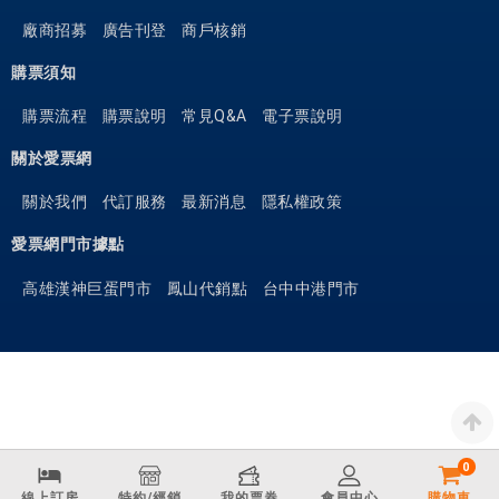
務
廠商招募
廣告刊登
商戶核銷
和
購票須知
方
便
購票流程
購票說明
常見Q&A
電子票說明
實
用
關於愛票網
的
關於我們
代訂服務
最新消息
隱私權政策
設
施
愛票網門市據點
，
高雄漢神巨蛋門市
鳳山代銷點
台中中港門市
贏
得
了
客
人
的
普
0
遍
線上訂房
特約/經銷
我的票券
會員中心
購物車