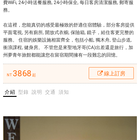
o
費WiFi, 24小時送餐服務, 24小時保全, 每日客房清潔服務, 郵寄服
r
務。
位
n
於
i
在這裡，您能真切的感受最極致的舒適住宿體驗，部分客房提供
太
a
平面電視, 另有廁所, 開放式衣櫥, 保險箱, 鏡子，給住客更完整的
平
D
服務。 住宿的娛樂設施相當齊全，包括小船, 獨木舟, 登山步道,
洋
r
衝浪課程, 健身房。 不管您是來聖地牙哥(CA)出差還是旅行，加
海
e
州夢青年旅館都能讓您在留宿期間擁有一段難忘的回憶。
灘
a
，
m
3868
線上訂房
地
NT
起
s
理
H
位
o
介紹
型錄
說明
交通
須知
置
s
優
t
越
e
，
l
加
線
州
上