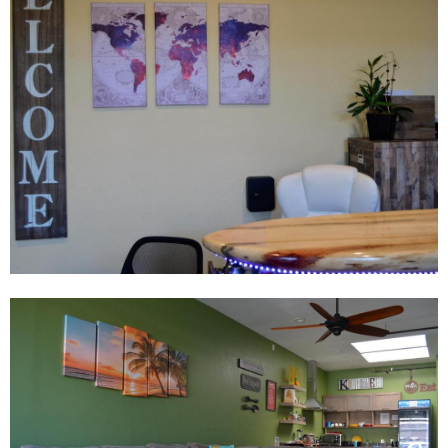
夢
住
青
宿
年
訂
旅
房
館
$
是
3
聖
8
地
6
牙
哥
(
C
A
)
短
途
旅
行
的