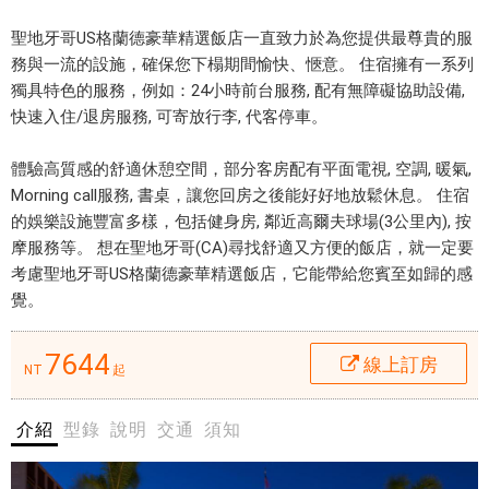
H
E
聖地牙哥US格蘭德豪華精選飯店一直致力於為您提供最尊貴的服
聖
U
務與一流的設施，確保您下榻期間愉快、愜意。 住宿擁有一系列
地
S
獨具特色的服務，例如：24小時前台服務, 配有無障礙協助設備,
牙
G
快速入住/退房服務, 可寄放行李, 代客停車。
哥
R
U
A
體驗高質感的舒適休憩空間，部分客房配有平面電視, 空調, 暖氣,
S
N
Morning call服務, 書桌，讓您回房之後能好好地放鬆休息。 住宿
格
T
的娛樂設施豐富多樣，包括健身房, 鄰近高爾夫球場(3公里內), 按
蘭
a
摩服務等。 想在聖地牙哥(CA)尋找舒適又方便的飯店，就一定要
德
L
考慮聖地牙哥US格蘭德豪華精選飯店，它能帶給您賓至如歸的感
豪
u
覺。
華
x
精
u
選
7644
線上訂房
r
NT
起
飯
y
店
C
介紹
型錄
說明
交通
須知
提
o
供
l
優