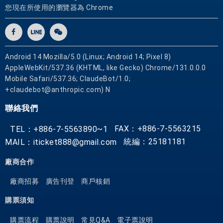
地
您現在所使用的瀏覽器為 Chrome
遊
覽
P
a
Android 14 Mozilla/5.0 (Linux; Android 14; Pixel 8)
r
AppleWebKit/537.36 (KHTML, like Gecko) Chrome/131.0.0.0
a
Mobile Safari/537.36; ClaudeBot/1.0;
d
+claudebot@anthropic.com) N
i
聯絡我們
s
e
FAX：+886-7-5563215
TEL：+886-7-5563890~1
V
統編：25181181
MAIL：iticket888@gmail.com
a
l
廠商合作
l
e
廠商招募
廣告刊登
商戶核銷
y
購票須知
H
o
購票流程
購票說明
常見Q&A
電子票說明