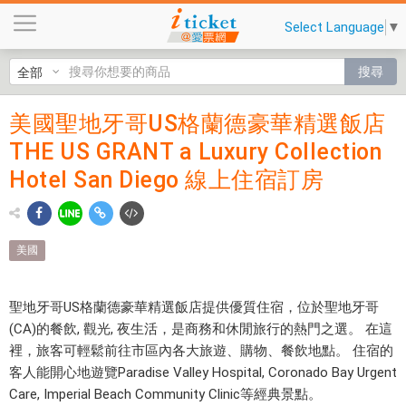
美
Select Language
▼
國
聖
搜尋
地
牙
美國聖地牙哥US格蘭德豪華精選飯店
美國聖地
哥
THE US GRANT a Luxury Collection
U
牙哥US格
S
Hotel San Diego 線上住宿訂房
蘭德豪華
格
蘭
精選飯店
德
THE US
美國
豪
華
GRANT a
精
聖地牙哥US格蘭德豪華精選飯店提供優質住宿，位於聖地牙哥
Luxury
選
(CA)的餐飲, 觀光, 夜生活，是商務和休閒旅行的熱門之選。 在這
飯
Collection
裡，旅客可輕鬆前往市區內各大旅遊、購物、餐飲地點。 住宿的
店
客人能開心地遊覽Paradise Valley Hospital, Coronado Bay Urgent
T
Care, Imperial Beach Community Clinic等經典景點。