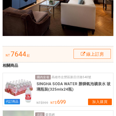
選
。
在
這
裡
，
旅
客
7644
可
線上訂房
NT
起
輕
鬆
相關商品
前
往
高雄市左營區新庄仔路540號
國內全省
市
SINGHA SODA WATER 勝獅氣泡礦泉水 玻
璃瓶裝(325mlx24瓶)
區
內
699
代訂商品
加入購買
各
999
大
旅
愛票網
北區