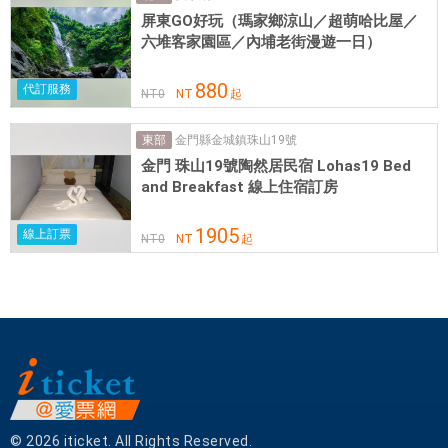
遊
屏東GO好玩（瑪家鄉涼山／超萌哈比屋／
六堆客家園區／內埔老街漫遊一日）
、
購
880
代訂服務
物
NT
0
NT
起
、
餐
金門縣金城鎮珠山19號
東部
飲
金門 珠山19號陶然居民宿 Lohas19 Bed
and Breakfast 線上住宿訂房
地
點
1905
。
線上訂票
NT
0
NT
起
住
宿
的
客
人
能
開
心
© 2026 iticket. All Rights Reserved.