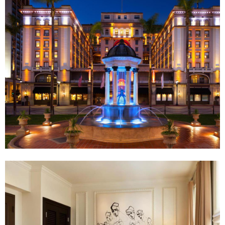
l
質
e
住
c
宿
t
，
i
位
o
於
n
聖
地
牙
哥
(
C
A
)
的
餐
飲
,