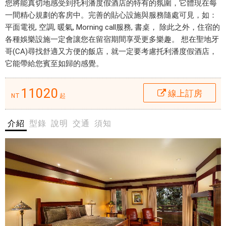
d
您將能真切地感受到托利潘度假酒店的特有的氛圍，它體現在每
at
g
一間精心規劃的客房中。完善的貼心設施與服務隨處可見，如：
Torrey
e
平面電視, 空調, 暖氣, Morning call服務, 書桌， 除此之外，住宿的
a
各種娛樂設施一定會讓您在留宿期間享受更多樂趣。 想在聖地牙
Pines
t
哥(CA)尋找舒適又方便的飯店，就一定要考慮托利潘度假酒店，
線上
T
它能帶給您賓至如歸的感覺。
o
住宿
r
11020
線上訂房
訂房
NT
起
r
e
$11
介紹
型錄
說明
交通
須知
y
P
i
托
n
利
e
潘
s
度
線
假
上
酒
住
店