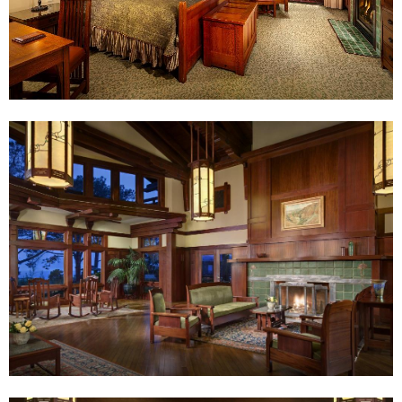
宿
位
訂
於
房
拉
$
霍
1
亞
1
，
是
十
分
受
到
旅
客
歡
迎
的
訂
房