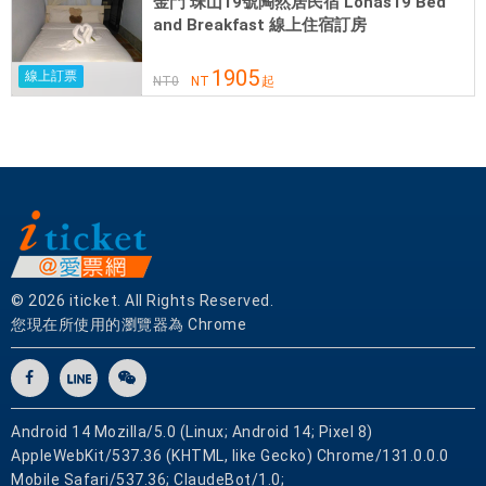
金門 珠山19號陶然居民宿 Lohas19 Bed
and Breakfast 線上住宿訂房
托
利
1905
線上訂票
潘
NT
0
NT
起
度
假
酒
店
的
一
流
設
© 2026 iticket. All Rights Reserved.
施
您現在所使用的瀏覽器為 Chrome
和
優
質
服
Android 14 Mozilla/5.0 (Linux; Android 14; Pixel 8)
務
AppleWebKit/537.36 (KHTML, like Gecko) Chrome/131.0.0.0
能
Mobile Safari/537.36; ClaudeBot/1.0;