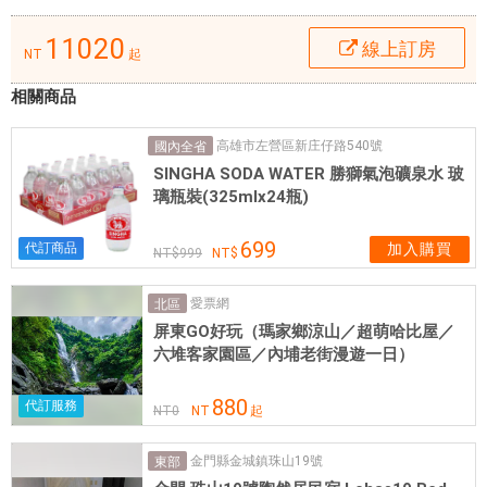
客
11020
前
線上訂房
NT
起
往
相關商品
市
區
高雄市左營區新庄仔路540號
國內全省
內
SINGHA SODA WATER 勝獅氣泡礦泉水 玻
的
璃瓶裝(325mlx24瓶)
熱
門
699
代訂商品
加入購買
景
999
點
愛票網
北區
變
屏東GO好玩（瑪家鄉涼山／超萌哈比屋／
得
六堆客家園區／內埔老街漫遊一日）
方
便
880
代訂服務
快
NT
0
NT
起
捷
金門縣金城鎮珠山19號
東部
。