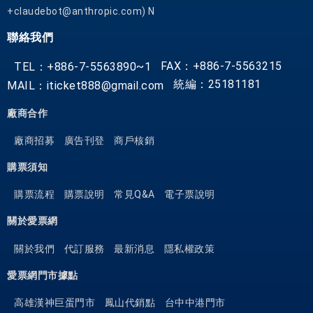
確
+claudebot@anthropic.com) N
保
聯絡我們
客
人
FAX：+886-7-5563215
TEL：+886-7-5563890~1
住
統編：25181181
MAIL：iticket888@gmail.com
宿
愉
廠商合作
快
廠商招募
廣告刊登
商戶核銷
。
這
購票須知
間
住
購票流程
購票說明
常見Q&A
電子票說明
宿
關於愛票網
提
供
關於我們
代訂服務
最新消息
隱私權政策
多
愛票網門市據點
樣
設
高雄漢神巨蛋門市
鳳山代銷點
台中中港門市
施