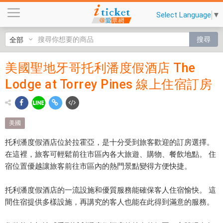
美
Select Language
▼
國
聖
搜尋
地
牙
美國聖地牙哥托利潘度假酒店 The
美國
哥
Lodge at Torrey Pines 線上住宿訂房
托
聖地
利
牙哥
潘
度
托利
美國
假
潘度
酒
托利潘度假酒店位於拉霍亞，是十分受到旅客歡迎的訂房選擇。
店
在這裡，旅客可輕鬆前往市區內各大旅遊、購物、餐飲地點。 住
假酒
T
宿位置優越讓旅客前往市區內的熱門景點變得方便快捷。
店
h
e
托利潘度假酒店的一流設施和優質服務能確保客人住宿愉快。 這
The
L
間住宿提供多樣設施，再講究的客人也能在此得到滿意的服務。
Lodge
o