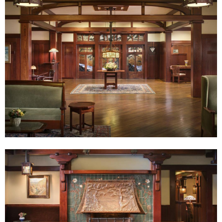
選
擇
。
在
這
裡
，
旅
客
可
輕
鬆
前
往
市
區
內
各
大