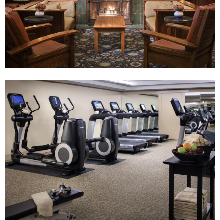
旅
遊
、
購
物
、
餐
飲
地
點
。
住
宿
位
置
優
越
讓
旅