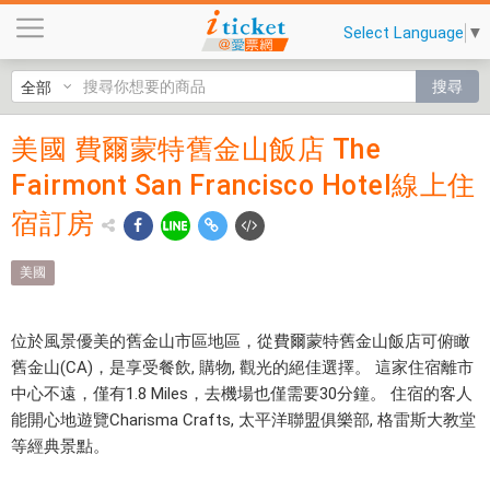
美
Select Language
▼
國
費
搜尋
爾
蒙
美國 費爾蒙特舊金山飯店 The
美國 費爾
特
Fairmont San Francisco Hotel線上住
舊
蒙特舊金
金
宿訂房
山飯店
山
飯
The
美國
店
Fairmont
T
h
位於風景優美的舊金山市區地區，從費爾蒙特舊金山飯店可俯瞰
San
e
舊金山(CA)，是享受餐飲, 購物, 觀光的絕佳選擇。 這家住宿離市
Francisco
F
中心不遠，僅有1.8 Miles，去機場也僅需要30分鐘。 住宿的客人
a
能開心地遊覽Charisma Crafts, 太平洋聯盟俱樂部, 格雷斯大教堂
Hotel線
i
等經典景點。
上住宿訂
r