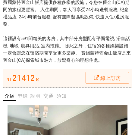
m
費爾蒙特舊金山飯店提供多種多樣的設施，令您在舊金山(CA)期
o
間的旅程更豐富。 入住期間，客人可享受24小時送餐服務, 紀念
n
禮品店, 24小時前台服務, 配有無障礙協助設備, 快速入住/退房服
位
t
務。
於
S
風
a
這裡設有591間精美的客房，其中部分房型配有平面電視, 浴室話
景
n
機, 地毯, 寢具用品, 室內拖鞋。 除此之外，住宿的各種娛樂設施
優
F
一定會讓您在留宿期間享受更多樂趣。 費爾蒙特舊金山飯店是來
美
r
舊金山(CA)探索城市魅力，放鬆身心的理想住處。
的
a
舊
n
21412
線上訂房
金
NT
起
c
山
i
市
s
介紹
型錄
說明
交通
須知
區
c
地
o
區
H
，
o
從
t