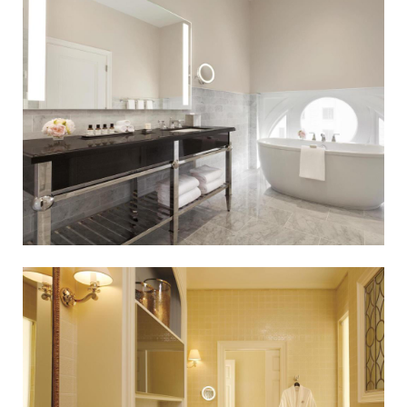
家
住
宿
離
市
中
心
不
遠
，
僅
有
1
.
8
M
i
l