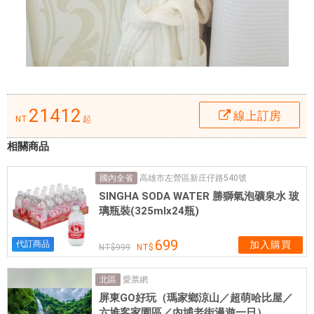
t
s
,
太
平
洋
21412
線上訂房
聯
NT
起
盟
相關商品
俱
樂
高雄市左營區新庄仔路540號
國內全省
部
SINGHA SODA WATER 勝獅氣泡礦泉水 玻
,
璃瓶裝(325mlx24瓶)
格
雷
699
代訂商品
加入購買
999
斯
大
愛票網
北區
教
屏東GO好玩（瑪家鄉涼山／超萌哈比屋／
堂
六堆客家園區／內埔老街漫遊一日）