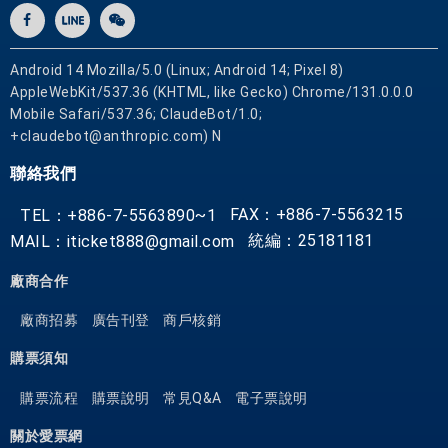
種
多
樣
Android 14 Mozilla/5.0 (Linux; Android 14; Pixel 8)
的
AppleWebKit/537.36 (KHTML, like Gecko) Chrome/131.0.0.0
設
Mobile Safari/537.36; ClaudeBot/1.0;
施
+claudebot@anthropic.com) N
，
聯絡我們
令
您
FAX：+886-7-5563215
TEL：+886-7-5563890~1
在
統編：25181181
MAIL：iticket888@gmail.com
舊
金
廠商合作
山
廠商招募
廣告刊登
商戶核銷
(
C
購票須知
A
購票流程
購票說明
常見Q&A
電子票說明
)
期
關於愛票網
間