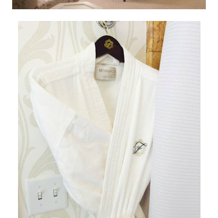
人
能
開
心
地
遊
覽
C
h
a
r
i
s
m
a
C
r
a
f