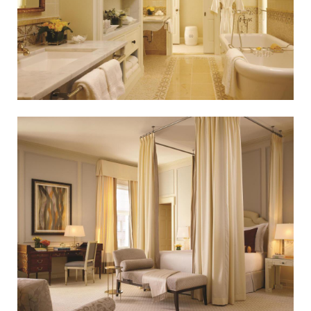
e
s
，
去
機
場
也
僅
需
要
3
0
分
鐘
。
住
宿
的
客