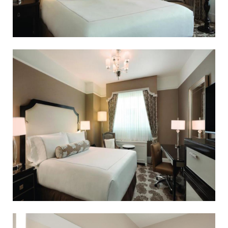
，
是
享
受
餐
飲
,
購
物
,
觀
光
的
絕
佳
選
擇
。
這