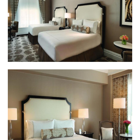
費
e
爾
l
蒙
線
特
上
舊
住
金
宿
山
訂
飯
店
可
俯
瞰
舊
金
山
(
C
A
)