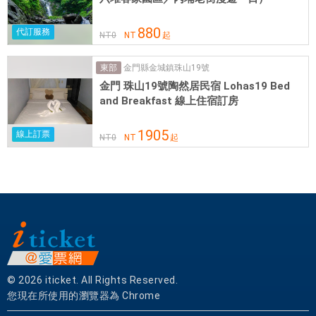
等
經
880
代訂服務
NT
0
NT
起
典
景
金門縣金城鎮珠山19號
東部
點
金門 珠山19號陶然居民宿 Lohas19 Bed
。
and Breakfast 線上住宿訂房
費
1905
線上訂票
NT
0
NT
起
爾
蒙
特
舊
金
山
飯
店
提
© 2026 iticket. All Rights Reserved.
供
您現在所使用的瀏覽器為 Chrome
多