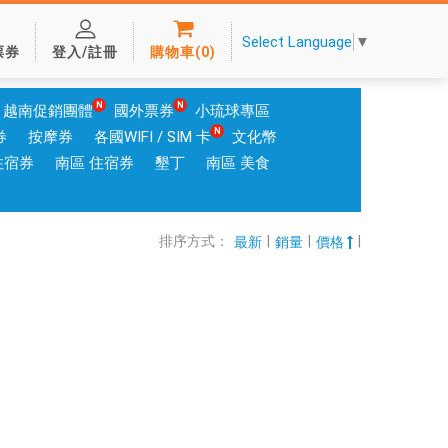
Select Language
▼
票券
登入/註冊
購物車
(
0
)
越南促銷團體
國外票券
小琉球專區
券
按摩券
各國WIFI / SIM 卡
文化幣
住宿券
南區 住宿券
墾丁
南區 美食
排序方式：
|
|
|
最新
銷量
價格