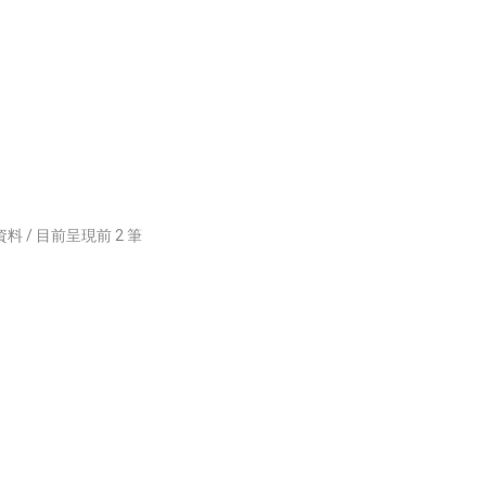
料 / 目前呈現前
2
筆