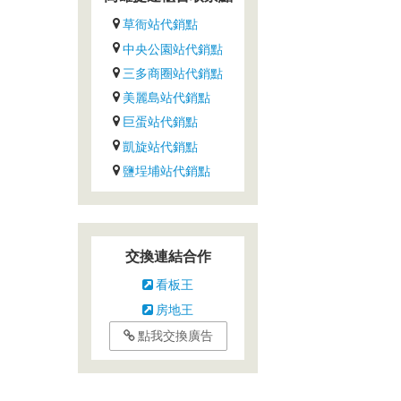
草衙站代銷點
中央公園站代銷點
三多商圈站代銷點
美麗島站代銷點
巨蛋站代銷點
凱旋站代銷點
鹽埕埔站代銷點
交換連結合作
看板王
房地王
點我交換廣告