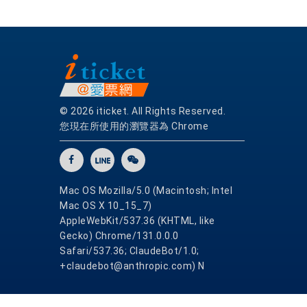
© 2026 iticket. All Rights Reserved.
您現在所使用的瀏覽器為 Chrome
Mac OS Mozilla/5.0 (Macintosh; Intel
Mac OS X 10_15_7)
AppleWebKit/537.36 (KHTML, like
Gecko) Chrome/131.0.0.0
Safari/537.36; ClaudeBot/1.0;
+claudebot@anthropic.com) N