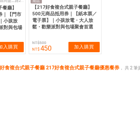
807高雄市三民區同盟二路217號
南區
【217好食複合式親子餐廳】
子餐廳】
500元商品抵用券｜【紙本票／
券｜【門市
電子票】｜小孩放電・大人放
｜小孩放
鬆・歡樂派對與包場聚會首選
派對與包場
500
加入購買
加入購買
450
217好食複合式親子餐廳 217好食複合式親子餐廳優惠餐券
，
共
2
筆資