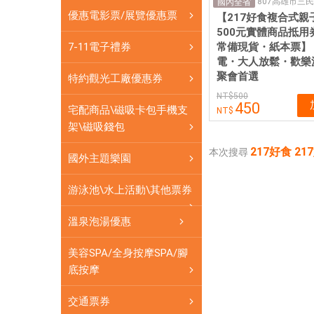
式
國內全省
優惠電影票/展覽優惠票
【217好食複合式親
親
500元實體商品抵用
子
常備現貨・紙本票】
7-11電子禮券
餐
電・大人放鬆・歡樂
廳
聚會首選
特約觀光工廠優惠券
優
500
惠
450
宅配商品\磁吸卡包手機支
餐
架\磁吸錢包
券|
217好食 
本次搜尋
愛
國外主題樂園
票
網
游泳池\水上活動\其他票券
提
溫泉泡湯優惠
供
各
美容SPA/全身按摩SPA/腳
式
底按摩
優
惠
交通票券
票