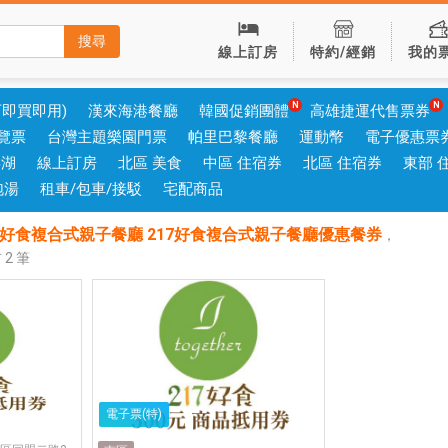
搜尋
線上訂房
特約/經銷
我的
可即買即用)
漢來海港餐廳
韓國促銷團體
高雄捷運代售票券
覽票
台灣主題樂園門票
帕里巴黎餐廳
運動幣
電子優惠票
澎湖
線上訂房
北區 美食
中區 住宿券
北區 住宿券
東部 
泡湯
租車/包車/接駁
宅配商品
217好食複合式親子餐廳 217好食複合式親子餐廳優惠餐券
，
前
2
筆
電子票(特)