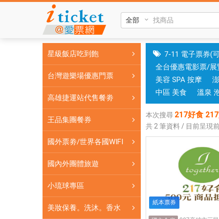
217
好
食
217
星級飯店吃到飽
7-11 電子票券(
好
全台優惠電影票/展
食
台灣遊樂場優惠門票
美容 SPA 按摩
複
合
中區 美食
溫泉 
高雄捷運站代售餐劵
式
217好食 
親
本次搜尋
王品集團餐券
共
2
筆資料 / 目前呈現
子
餐
國外票劵/世界各國WIFI
廳
217
國內外團體旅遊
好
小琉球專區
食
複
紙本票券
美妝保養。洗沐。香水
合