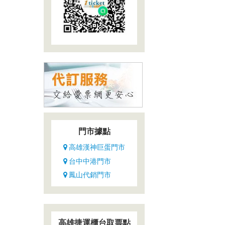
門市據點
高雄漢神巨蛋門市
台中中港門市
鳳山代銷門市
高雄捷運櫃台取票點