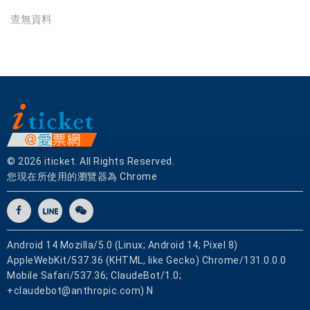
想
查無資料
餐
廳
優
惠
券
|
愛
票
網
© 2026 iticket. All Rights Reserved.
提
您現在所使用的瀏覽器為 Chrome
供
各
式
優
Android 14 Mozilla/5.0 (Linux; Android 14; Pixel 8)
惠
AppleWebKit/537.36 (KHTML, like Gecko) Chrome/131.0.0.0
票
Mobile Safari/537.36; ClaudeBot/1.0;
券
+claudebot@anthropic.com) N