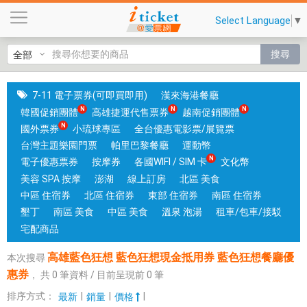
高
Select Language
▼
雄
藍
搜尋
色
狂
想
7-11 電子票券(可即買即用)
漢來海港餐廳
藍
韓國促銷團體
高雄捷運代售票券
越南促銷團體
色
國外票券
小琉球專區
全台優惠電影票/展覽票
狂
台灣主題樂園門票
帕里巴黎餐廳
運動幣
想
電子優惠票券
按摩券
各國WIFI / SIM 卡
文化幣
現
美容 SPA 按摩
澎湖
線上訂房
北區 美食
金
中區 住宿券
北區 住宿券
東部 住宿券
南區 住宿券
抵
墾丁
南區 美食
中區 美食
溫泉 泡湯
租車/包車/接駁
用
宅配商品
券
高雄藍色狂想 藍色狂想現金抵用券 藍色狂想餐廳優
本次搜尋
藍
惠券
，
共
0
筆資料 / 目前呈現前
0
筆
色
狂
排序方式：
|
|
|
最新
銷量
價格