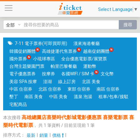
高
Select Language
▼
雄
總
搜尋
圖
店
喜
7-11 電子票券(可即買即用)
漢來海港餐廳
樂
韓國促銷團體
高雄捷運代售票券
越南促銷團體
時
國外票券
小琉球專區
全台優惠電影票/展覽票
代
台灣主題樂園門票
帕里巴黎餐廳
運動幣
影
電子優惠票券
按摩券
各國WIFI / SIM 卡
文化幣
城
美容 SPA 按摩
澎湖
線上訂房
北區 美食
電
中區 住宿券
北區 住宿券
東部 住宿券
南區 住宿券
影
墾丁
南區 美食
中區 美食
溫泉 泡湯
租車/包車/接駁
優
宅配商品
惠
高雄總圖店喜樂時代影城電影優惠票 喜樂電影票 喜
本次搜尋
票
樂時代電影票
，
共
1
筆資料 / 目前呈現前
1
筆
喜
樂
排序方式：
|
|
|
最新
銷量
價格