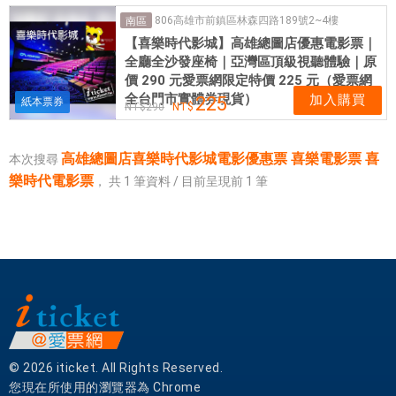
電
806高雄市前鎮區林森四路189號2~4樓
南區
影
【喜樂時代影城】高雄總圖店優惠電影票｜
票
全廳全沙發座椅｜亞灣區頂級視聽體驗｜原
喜
價 290 元愛票網限定特價 225 元（愛票網
樂
全台門市實體券現貨）
加入購買
225
紙本票券
290
時
代
電
高雄總圖店喜樂時代影城電影優惠票 喜樂電影票 喜
本次搜尋
影
樂時代電影票
，
共
1
筆資料 / 目前呈現前
1
筆
票
|
愛
票
網
提
供
各
式
© 2026 iticket. All Rights Reserved.
優
您現在所使用的瀏覽器為 Chrome