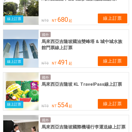
線上訂票
680
線上訂票
NT
0
NT
起
國外
馬來西亞吉隆坡國油雙峰塔 & 城中城水族
館門票線上訂票
線上訂票
491
線上訂票
NT
0
NT
起
國外
馬來西亞吉隆坡 KL TravelPass線上訂票
線上訂票
554
線上訂票
NT
0
NT
起
國外
馬來西亞吉隆坡國際機場行李運送線上訂票