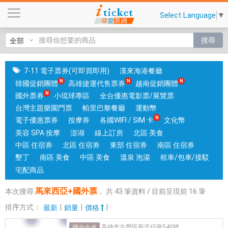
馬
Select Language
▼
來
西
搜尋
亞
+
國
7-11 電子票券(可即買即用)
漢來海港餐廳
外
韓國促銷團體
高雄捷運代售票券
越南促銷團體
票
國外票券
小琉球專區
全台優惠電影票/展覽票
|
台灣主題樂園門票
帕里巴黎餐廳
運動幣
台
電子優惠票券
按摩券
各國WIFI / SIM 卡
文化幣
中
美容 SPA 按摩
澎湖
線上訂房
北區 美食
和
中區 住宿券
北區 住宿券
東部 住宿券
南區 住宿券
高
墾丁
南區 美食
中區 美食
溫泉 泡湯
租車/包車/接駁
雄
宅配商品
有
馬來西亞+國外票
本次搜尋
，
共
43
筆資料 / 目前呈現前
16
筆
實
體
排序方式：
|
|
|
最新
銷量
價格
門
高雄市左營區新庄仔路540號
國內全省