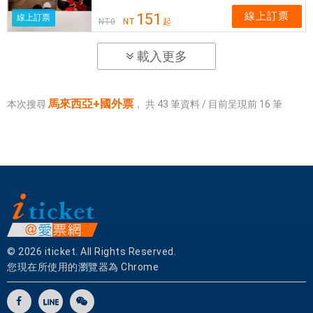
線上訂票
151
線上訂票
NT
0
NT
起
載入更多
馬來西亞+國外票
本次搜尋
，
共
43
筆資料 / 目前呈現前
16
筆
© 2026 iticket. All Rights Reserved.
您現在所使用的瀏覽器為 Chrome