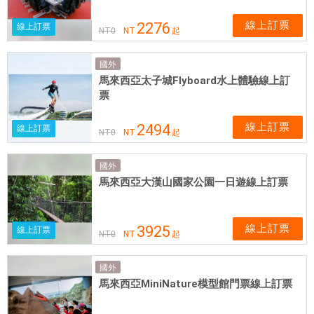
線上訂票
2276
線上訂票
NT
0
NT
起
國外
馬來西亞太子城Flyboard水上體驗線上訂
票
線上訂票
2494
線上訂票
NT
0
NT
起
國外
馬來西亞大漢山國家公園一日遊線上訂票
線上訂票
3925
線上訂票
NT
0
NT
起
國外
馬來西亞MiniNature模型館門票線上訂票