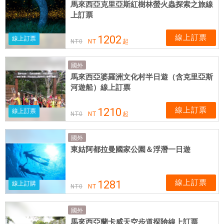
馬來西亞克里亞斯紅樹林螢火蟲探索之旅線
上訂票
線上訂票
1202
線上訂票
NT
0
NT
起
國外
馬來西亞婆羅洲文化村半日遊（含克里亞斯
河遊船）線上訂票
線上訂票
1210
線上訂票
NT
0
NT
起
國外
東姑阿都拉曼國家公園＆浮潛一日遊
線上訂票
1281
線上訂購
NT
0
NT
國外
馬來西亞蘭卡威天空步道探險線上訂票