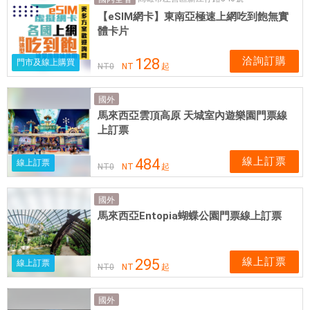
市
【eSIM網卡】東南亞極速上網吃到飽無實
，
體卡片
票
券
洽詢訂購
128
門市及線上購買
NT
0
NT
起
可
即
國外
買
馬來西亞雲頂高原 天城室內遊樂園門票線
即
上訂票
用
線上訂票
484
線上訂票
NT
0
NT
起
國外
馬來西亞Entopia蝴蝶公園門票線上訂票
線上訂票
295
線上訂票
NT
0
NT
起
國外