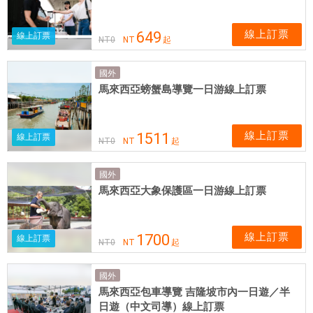
線上訂票
649
線上訂票
NT
0
NT
起
國外
馬來西亞螃蟹島導覽一日游線上訂票
線上訂票
1511
線上訂票
NT
0
NT
起
國外
馬來西亞大象保護區一日游線上訂票
線上訂票
1700
線上訂票
NT
0
NT
起
國外
馬來西亞包車導覽 吉隆坡市內一日遊／半
日遊（中文司導）線上訂票