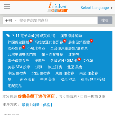
馥
Select Language
▼
蘭
朵
搜尋
墾
丁
渡
7-11 電子票券(可即買即用)
漢來海港餐廳
假
韓國促銷團體
高雄捷運代售票券
越南促銷團體
酒
國外票券
小琉球專區
全台優惠電影票/展覽票
店
台灣主題樂園門票
帕里巴黎餐廳
運動幣
|
電子優惠票券
按摩券
各國WIFI / SIM 卡
文化幣
台
美容 SPA 按摩
澎湖
線上訂房
北區 美食
中
中區 住宿券
北區 住宿券
東部 住宿券
南區 住宿券
和
墾丁
南區 美食
中區 美食
溫泉 泡湯
租車/包車/接駁
高
宅配商品
雄
馥蘭朵墾丁渡假酒店
本次搜尋
，
共
0
筆資料 / 目前呈現前
0
筆
有
實
排序方式：
|
|
|
最新
銷量
價格
體