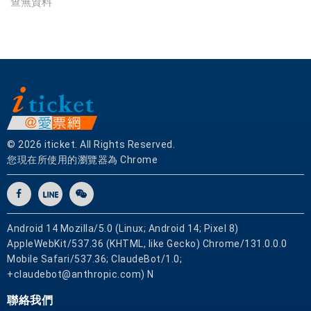
查無資料
門
市
，
票
券
可
即
買
即
© 2026 iticket. All Rights Reserved.
用
您現在所使用的瀏覽器為 Chrome
Android 14 Mozilla/5.0 (Linux; Android 14; Pixel 8)
AppleWebKit/537.36 (KHTML, like Gecko) Chrome/131.0.0.0
Mobile Safari/537.36; ClaudeBot/1.0;
+claudebot@anthropic.com) N
聯絡我們