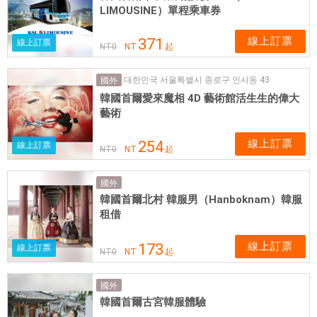
LIMOUSINE）單程乘車券
線上訂票
371
線上訂票
NT
0
NT
起
대한민국 서울특별시 종로구 인사동 43
國外
韓國首爾愛來魔相 4D 藝術館活生生的偉大
藝術
線上訂票
254
線上訂票
NT
0
NT
起
國外
韓國首爾北村 韓服男（Hanboknam）韓服
租借
線上訂票
173
線上訂票
NT
0
NT
起
國外
韓國首爾古宮韓服體驗