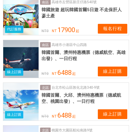
高雄市左營區新庄仔路540號
南區
韓國旅遊 超玩韓國首爾5日遊 不走保肝人
蔘土產
報名行程
17900
代訂服務
NT
0
NT
起
高雄市小港區中山四路
南區
韓國首爾、濟州特惠機票（德威航空、高雄
出發）、一日行程
線上訂購
6488
線上訂購
NT
0
NT
起
台北市松山區敦化北路340-9號
北區
韓國首爾、大邱、濟州特惠機票（德威航
空、桃園出發）、一日行程
線上訂購
6488
線上訂購
NT
0
NT
起
桃園市大園區航站南路9號
北區