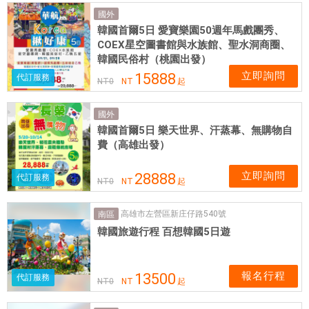
程
國外
|
韓國首爾5日 愛寶樂園50週年馬戲團秀、
愛
COEX星空圖書館與水族館、聖水洞商圈、
票
韓國民俗村（桃園出發）
網
立即詢問
15888
代訂服務
NT
0
NT
起
國外
韓國首爾5日 樂天世界、汗蒸幕、無購物自
費（高雄出發）
立即詢問
28888
代訂服務
NT
0
NT
起
高雄市左營區新庄仔路540號
南區
韓國旅遊行程 百想韓國5日遊
報名行程
13500
代訂服務
NT
0
NT
起