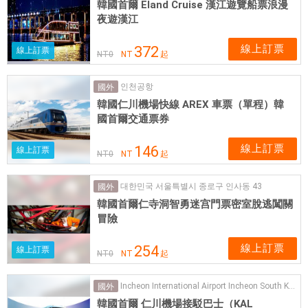
韓國首爾 Eland Cruise 漢江遊覽船票浪漫
夜遊漢江
線上訂票
372
線上訂票
NT
0
NT
起
인천공항
國外
韓國仁川機場快線 AREX 車票（單程）韓
國首爾交通票券
線上訂票
146
線上訂票
NT
0
NT
起
대한민국 서울특별시 종로구 인사동 43
國外
韓國首爾仁寺洞智勇迷宫門票密室脫逃闖關
冒險
線上訂票
254
線上訂票
NT
0
NT
起
Incheon International Airport Incheon South Korea
國外
韓國首爾 仁川機場接駁巴士（KAL