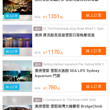
線上訂票
1351
線上訂票
NT
0
NT
起
32 The Promenade, King Street Wharf 1, Sydney
國外
澳洲 庫克船長巡遊雪梨日落晚餐巡遊
線上訂票
1170
線上訂票
NT
0
NT
起
Darling Harbour Aquarium Pier, Sydney NSW 2000
國外
澳洲雪梨 雪梨水族館 SEA LIFE Sydney
Aquarium 門票
線上訂票
780
線上訂票
NT
0
NT
起
3 Cumberland St, The Rocks NSW 2000
國外
澳洲雪梨 雪梨港灣大橋攀登 BridgeClimb