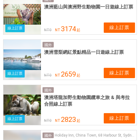
票
澳洲藍山與澳洲野生動物園一日遊線上訂票
券
可
即
線上訂票
3174
線上訂票
NT
0
NT
起
買
即
國外
用
澳洲雪梨網紅景點精品一日遊線上訂票
線上訂票
2659
線上訂票
NT
0
NT
起
國外
澳洲塔龍加野生動物園纜車之旅 & 與考拉
合照線上訂票
線上訂票
2823
線上訂票
NT
0
NT
起
Holiday Inn, China Town, 68 Harbour St, Sydney NSW 2000
國外