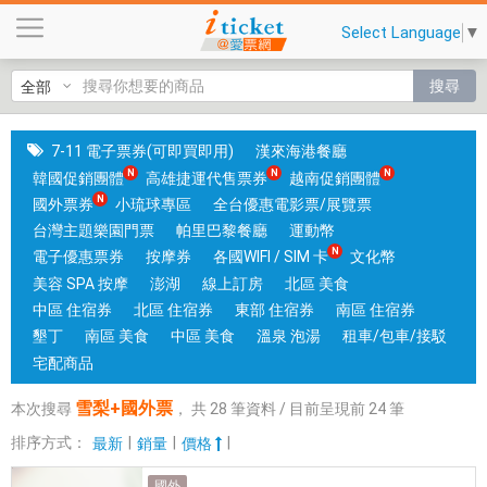
雪
Select Language
▼
梨
+
搜尋
國
外
票
7-11 電子票券(可即買即用)
漢來海港餐廳
|
韓國促銷團體
高雄捷運代售票券
越南促銷團體
台
國外票券
小琉球專區
全台優惠電影票/展覽票
中
台灣主題樂園門票
帕里巴黎餐廳
運動幣
和
電子優惠票券
按摩券
各國WIFI / SIM 卡
文化幣
高
美容 SPA 按摩
澎湖
線上訂房
北區 美食
雄
中區 住宿券
北區 住宿券
東部 住宿券
南區 住宿券
有
墾丁
南區 美食
中區 美食
溫泉 泡湯
租車/包車/接駁
實
宅配商品
體
雪梨+國外票
本次搜尋
，
共
28
筆資料 / 目前呈現前
24
筆
門
市
排序方式：
|
|
|
最新
銷量
價格
，
國外