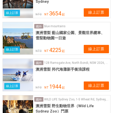
Sydney
線上訂票
3654
線上訂票
NT
0
NT
起
blue mountains
國外
澳洲雪梨 藍山國家公園、景觀世界纜車、
雪梨動物園一日遊
線上訂票
4225
線上訂票
NT
0
NT
起
128 Ramsgate Ave, North Bondi, NSW 2026, Australia
國外
澳洲雪梨 邦代海灘新手衝浪課程
線上訂票
1944
線上訂票
NT
0
NT
起
WILD LIFE Sydney Zoo, 1-5 Wheat Rd, Sydney, NSW, 2000, Australia
國外
澳洲雪梨 野生動物世界（Wild Life
Sydney Zoo）門票