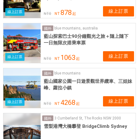
線上訂票
878
線上訂票
NT
0
NT
起
blue mountains, australia
國外
藍山探索巴士90分鐘觀光之旅＋隨上隨下
一日無限次搭乘車票
線上訂票
1063
線上訂票
NT
0
NT
起
blue mountains
國外
藍山國家公園一日遊景觀世界纜車、三姐妹
峰、蘿拉小鎮
線上訂票
4268
線上訂票
NT
0
NT
起
3 Cumberland St, The Rocks NSW 2000
國外
雪梨港灣大橋攀登 BridgeClimb Sydney