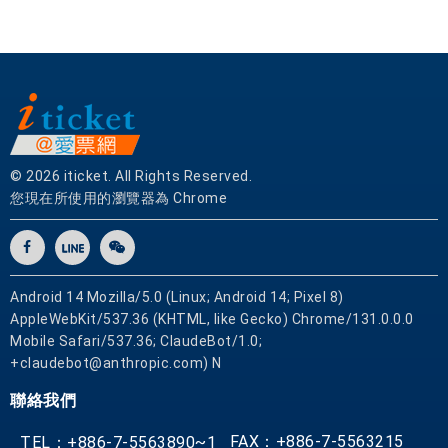
© 2026 iticket. All Rights Reserved.
您現在所使用的瀏覽器為 Chrome
Android 14 Mozilla/5.0 (Linux; Android 14; Pixel 8)
AppleWebKit/537.36 (KHTML, like Gecko) Chrome/131.0.0.0
Mobile Safari/537.36; ClaudeBot/1.0;
+claudebot@anthropic.com) N
聯絡我們
FAX：+886-7-5563215
TEL：+886-7-5563890~1