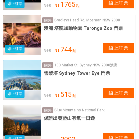
線上訂票
1765
線上訂票
NT
0
NT
起
Bradleys Head Rd, Mosman NSW 2088
國外
澳洲 塔龍加動物園 Taronga Zoo 門票
線上訂票
744
線上訂票
NT
0
NT
起
100 Market St, Sydney NSW 2000澳洲
國外
雪梨塔 Sydney Tower Eye 門票
線上訂票
515
線上訂票
NT
0
NT
起
Blue Mountains National Park
國外
保證出發藍山有氧一日遊
線上訂票
線上訂票