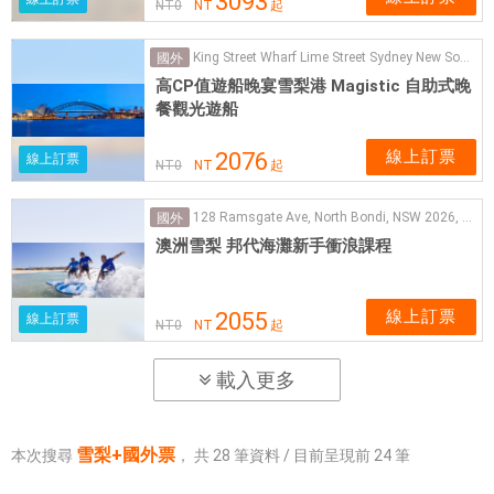
3093
NT
0
NT
起
King Street Wharf Lime Street Sydney New South Wales Australia
國外
高CP值遊船晚宴雪梨港 Magistic 自助式晚
餐觀光遊船
線上訂票
2076
線上訂票
NT
0
NT
起
128 Ramsgate Ave, North Bondi, NSW 2026, Australia
國外
澳洲雪梨 邦代海灘新手衝浪課程
線上訂票
2055
線上訂票
NT
0
NT
起
載入更多
雪梨+國外票
本次搜尋
，
共
28
筆資料 / 目前呈現前
24
筆