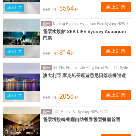
線上訂票
5564
線上訂票
NT
0
NT
起
Darling Harbour Aquarium Pier, Sydney NSW 2000
國外
雪梨水族館 SEA LIFE Sydney Aquarium
門票
線上訂票
814
線上訂票
NT
0
NT
起
32 The Promenade, King Street Wharf 1, Sydney
國外
澳大利亞 庫克船長巡遊悉尼日落晚餐巡遊
線上訂票
2055
線上訂票
NT
0
NT
起
100 Market St, Sydney NSW 2000
國外
雪梨塔旋轉餐廳自助餐券雪梨餐廳首選