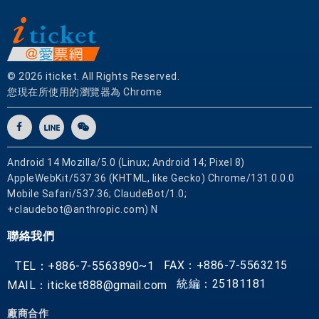
© 2026 iticket. All Rights Reserved.
您現在所使用的瀏覽器為 Chrome
Android 14 Mozilla/5.0 (Linux; Android 14; Pixel 8)
AppleWebKit/537.36 (KHTML, like Gecko) Chrome/131.0.0.0
Mobile Safari/537.36; ClaudeBot/1.0;
+claudebot@anthropic.com) N
聯絡我們
FAX：+886-7-5563215
TEL：+886-7-5563890~1
統編：25181181
MAIL：iticket888@gmail.com
廠商合作