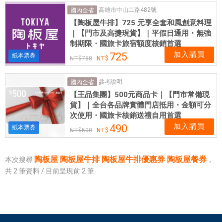
屋
高雄市中山二路482號
國內全省
餐
【陶板屋牛排】725 元享全套和風創意料理
券
｜【門市及高捷現貨】｜平假日通用・無強
|
制期限・國旅卡旅宿額度核銷首選
愛
加入購買
725
紙本票券
768
票
網
參考說明
國內全省
【王品集團】500元商品卡｜【門市常備現
貨】｜全台各品牌實體門店抵用・金額可分
次使用・國旅卡核銷送禮自用首選
加入購買
490
紙本票券
500
陶板屋 陶板屋牛排 陶板屋牛排優惠券 陶板屋餐券
本次搜尋
，
共
2
筆資料 / 目前呈現前
2
筆