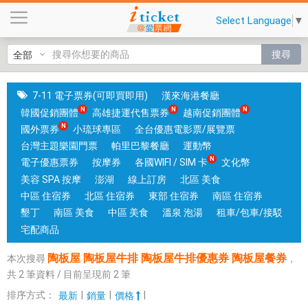
陶
Select Language
▼
板
屋
搜尋
陶
板
屋
7-11 電子票券(可即買即用)
漢來海港餐廳
牛
韓國促銷團體
高雄捷運代售票券
越南促銷團體
排
國外票券
小琉球專區
全台優惠電影票/展覽票
陶
台灣主題樂園門票
帕里巴黎餐廳
運動幣
板
電子優惠票券
按摩券
各國WIFI / SIM 卡
文化幣
屋
美容 SPA 按摩
澎湖
線上訂房
北區 美食
牛
中區 住宿券
北區 住宿券
東部 住宿券
南區 住宿券
排
墾丁
南區 美食
中區 美食
溫泉 泡湯
租車/包車/接駁
優
宅配商品
惠
陶板屋 陶板屋牛排 陶板屋牛排優惠券 陶板屋餐券
本次搜尋
，
券
共
2
筆資料 / 目前呈現前
2
筆
陶
板
排序方式：
|
|
|
最新
銷量
價格