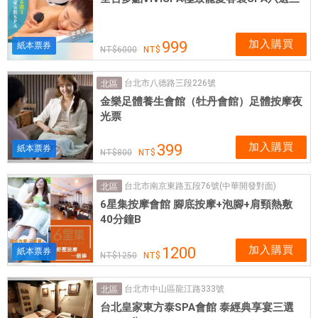
加入購買
999
紙本票券
6000
台北市八德路三段226號
北區
金樂足體養生會館（牡丹會館）足體按摩夜
光票
加入購買
399
紙本票券
800
台北市南京東路五段76號(中華開發對面)
北區
6星集按摩會館 腳底按摩+泡腳+肩頸熱敷
40分鐘B
加入購買
1200
紙本票券
1250
台北市中山區龍江路333號
北區
台北皇家東方泰SPA會館 泰經典享宴三選