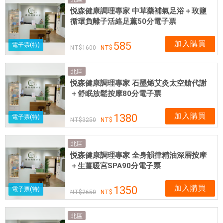
實
悦森健康調理專家 中草藥補氣足浴＋玫鹽
體
循環負離子活絡足薰50分電子票
網
卡
加入購買
585
電子票(特)
1600
可
即
北區
買
悦森健康調理專家 石墨烯艾灸太空艙代謝
即
＋舒眠放鬆按摩80分電子票
用
加入購買
1380
電子票(特)
3250
北區
悦森健康調理專家 全身韻律精油深層按摩
＋生薑暖宮SPA90分電子票
加入購買
1350
電子票(特)
2650
北區