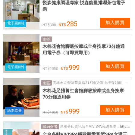
悦森健康調理專家 悦森能量排濕茶包電子
票
加入購買
285
電子票(特)
380
南區
木棉花會館腳底按摩或全身按摩70分鐘通
用電子券（可即買即用）
加入購買
999
電子票(特)
1050
高雄市左營區華夏路316號(近富山檀香對面、漢神巨蛋後方)
南區
木棉花足體養生會館腳底按摩或全身按摩
70分鐘通用券
加入購買
999
紙本票券
1050
適用分店資訊請至VIVISPA官網查詢：http://www.vivispa.com.tw/pages/?Ipg=1005
國內全省
全台多點VIVISPA極致寵愛客製SPA六選三