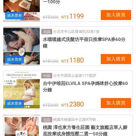
一100分
加入購買
1199
紙本票券
3200
台北市中山區雙城街32巷1號
北區
水噹噹越式洗髮坊平假日按摩SPA券60分
鐘
加入購買
1180
紙本票券
1250
台中市西區公益路111號2F
中區
台中伊唯菈ELVILA SPA孕媽咪舒心按摩60
分鐘
加入購買
2380
紙本票券
3000
桃園市桃園區中正路979號
北區
桃園 澤也東方養生莊園 藝文旗艦店單人腳
底按摩或身體指壓二選一50分鐘