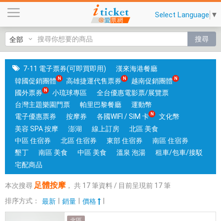
足
Select Language
▼
體
按
搜尋
摩
|
國
7-11 電子票券(可即買即用)
漢來海港餐廳
旅
韓國促銷團體
高雄捷運代售票券
越南促銷團體
卡
國外票券
小琉球專區
全台優惠電影票/展覽票
門
台灣主題樂園門票
帕里巴黎餐廳
運動幣
市
電子優惠票券
按摩券
各國WIFI / SIM 卡
文化幣
可
美容 SPA 按摩
澎湖
線上訂房
北區 美食
核
中區 住宿券
北區 住宿券
東部 住宿券
南區 住宿券
銷
墾丁
南區 美食
中區 美食
溫泉 泡湯
租車/包車/接駁
；
宅配商品
銷
足體按摩
本次搜尋
，
共
17
筆資料 / 目前呈現前
17
筆
售
各
排序方式：
|
|
|
最新
銷量
價格
國
北區