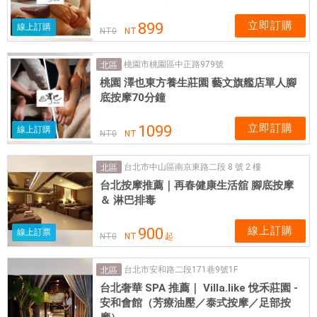
立即訂購
899
線上訂購
NT
0
NT
桃園市桃園區中正路979號
北區
桃園 澤也東方養生莊園 藝文旗艦店單人腳
底按摩70分鐘
立即訂購
1099
線上訂購
NT
0
NT
台北市中山區南京東路二段 8 號 2 樓
北區
台北按摩推薦｜再春健康生活舘 腳底按摩
＆ 淋巴排毒
線上訂購
900
線上訂票
NT
0
NT
起
台北市安和路二段171巷9號1F
北區
台北奢華 SPA 推薦｜ Villa.like 悅禾莊園 -
安和會館（芳療油壓／泰式按摩／足部按