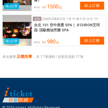
摩）
線上訂購
1500
線上訂票
NT
0
NT
起
信義區信義路五段 7 號 35 樓 D 室 (台北 101 金融大樓)
北區
台北 101 空中美景 SPA｜ A'CHRON艾珂
菈-頂級精油芳療 SPA
線上訂購
980
線上訂票
NT
0
NT
起
足體按摩
本次搜尋
，
共
17
筆資料 / 目前呈現前
17
筆
© 2026 iticket. All Rights Reserved.