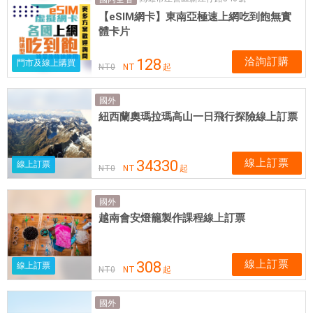
票
【eSIM網卡】東南亞極速上網吃到飽無實
券
體卡片
可
即
洽詢訂購
128
門市及線上購買
NT
0
NT
起
買
即
國外
用
紐西蘭奧瑪拉瑪高山一日飛行探險線上訂票
線上訂票
34330
線上訂票
NT
0
NT
起
國外
越南會安燈籠製作課程線上訂票
線上訂票
308
線上訂票
NT
0
NT
起
國外