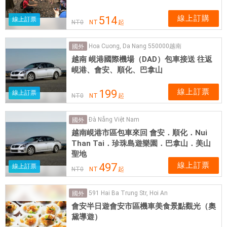
線上訂購
514
線上訂票
NT
0
NT
起
Hoa Cuong, Da Nang 550000越南
國外
越南 峴港國際機場（DAD）包車接送 往返
峴港、會安、順化、巴拿山
線上訂票
199
線上訂票
NT
0
NT
起
Đà Nẵng Việt Nam
國外
越南峴港市區包車來回 會安．順化．Nui
Than Tai．珍珠島遊樂園．巴拿山．美山
聖地
線上訂票
497
線上訂票
NT
0
NT
起
591 Hai Ba Trung Str, Hoi An
國外
會安半日遊會安市區機車美食景點觀光（奧
黛導遊）