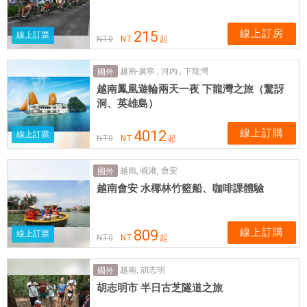
線上訂房
215
線上訂票
NT
0
NT
起
越南-廣寧 , 河內 , 下龍灣
國外
越南鳳凰遊輪兩天一夜 下龍灣之旅（驚訝
洞、英雄島）
線上訂購
4012
線上訂票
NT
0
NT
起
越南, 峴港, 會安
國外
越南會安 水椰林竹籃船、咖啡課體驗
線上訂購
809
線上訂票
NT
0
NT
起
越南, 胡志明
國外
胡志明市 半日古芝隧道之旅