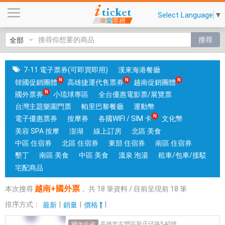
越
Select Language
▼
南
+
搜尋
國
外
票
7-11 電子票券(可即買即用)
漢來海港餐廳
|
韓國促銷團體
高雄捷運代售票券
越南促銷團體
台
國外票券
小琉球專區
全台優惠電影票/展覽票
中
台灣主題樂園門票
帕里巴黎餐廳
運動幣
和
電子優惠票券
按摩券
各國WIFI / SIM 卡
文化幣
高
美容 SPA 按摩
澎湖
線上訂房
北區 美食
雄
中區 住宿券
北區 住宿券
東部 住宿券
南區 住宿券
有
墾丁
南區 美食
中區 美食
溫泉 泡湯
租車/包車/接駁
實
宅配商品
體
越南+國外票
本次搜尋
，
共
18
筆資料 / 目前呈現前
18
筆
門
市
排序方式：
|
|
|
最新
銷量
價格
，
高雄市左營區新庄仔路540號
國內全省