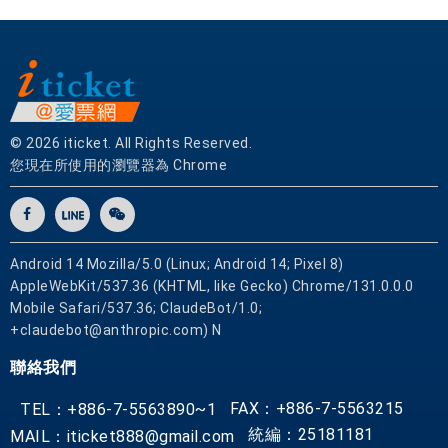
© 2026 iticket. All Rights Reserved.
您現在所使用的瀏覽器為 Chrome
Android 14 Mozilla/5.0 (Linux; Android 14; Pixel 8)
AppleWebKit/537.36 (KHTML, like Gecko) Chrome/131.0.0.0
Mobile Safari/537.36; ClaudeBot/1.0;
+claudebot@anthropic.com) N
聯絡我們
FAX：+886-7-5563215
TEL：+886-7-5563890~1
統編：25181181
MAIL：iticket888@gmail.com