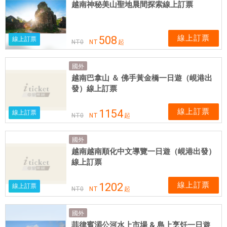
越南神秘美山聖地晨間探索線上訂票
線上訂票
508
線上訂票
NT
0
NT
起
國外
越南巴拿山 ＆ 佛手黃金橋一日遊（峴港出
發）線上訂票
線上訂票
1154
線上訂票
NT
0
NT
起
國外
越南越南順化中文導覽一日遊（峴港出發）
線上訂票
線上訂票
1202
線上訂票
NT
0
NT
起
國外
菲律賓湄公河水上市場 & 島上烹饪一日遊