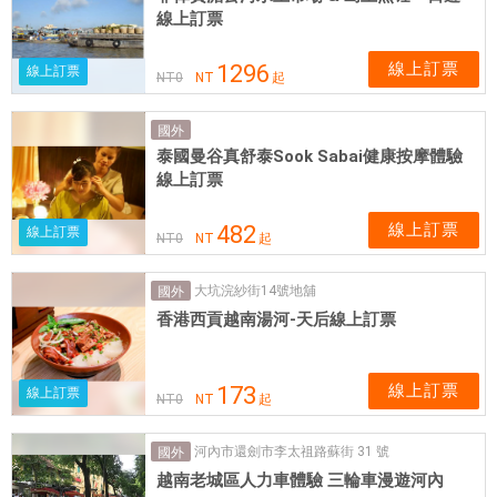
線上訂票
線上訂票
1296
線上訂票
NT
0
NT
起
國外
泰國曼谷真舒泰Sook Sabai健康按摩體驗
線上訂票
線上訂票
482
線上訂票
NT
0
NT
起
大坑浣紗街14號地舖
國外
香港西貢越南湯河-天后線上訂票
線上訂票
173
線上訂票
NT
0
NT
起
河內市還劍市李太祖路蘇街 31 號
國外
越南老城區人力車體驗 三輪車漫遊河內