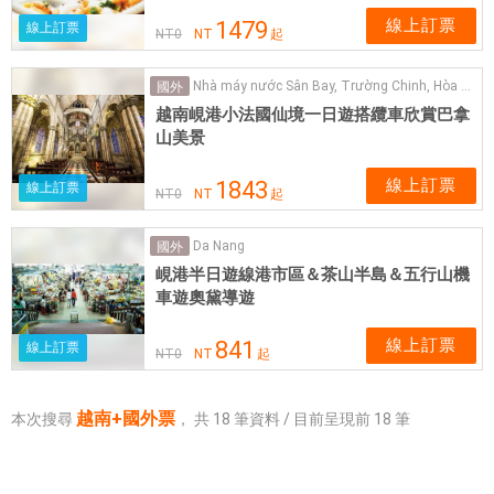
線上訂票
1479
線上訂票
NT
0
NT
起
Nhà máy nước Sân Bay, Trường Chinh, Hòa Thuận Tây, Đà Nẵng, 越南
國外
越南峴港小法國仙境一日遊搭纜車欣賞巴拿
山美景
線上訂票
1843
線上訂票
NT
0
NT
起
Da Nang
國外
峴港半日遊線港市區＆茶山半島＆五行山機
車遊奧黛導遊
線上訂票
841
線上訂票
NT
0
NT
起
越南+國外票
本次搜尋
，
共
18
筆資料 / 目前呈現前
18
筆