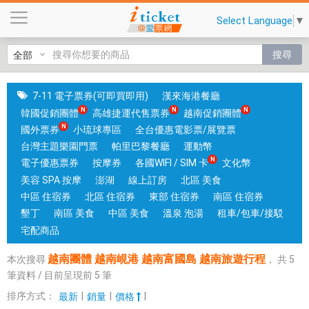
越
Select Language
▼
南
團
搜尋
體
越
南
7-11 電子票券(可即買即用)
漢來海港餐廳
峴
韓國促銷團體
高雄捷運代售票券
越南促銷團體
港
國外票券
小琉球專區
全台優惠電影票/展覽票
越
台灣主題樂園門票
帕里巴黎餐廳
運動幣
南
電子優惠票券
按摩券
各國WIFI / SIM 卡
文化幣
富
美容 SPA 按摩
澎湖
線上訂房
北區 美食
國
中區 住宿券
北區 住宿券
東部 住宿券
南區 住宿券
島
墾丁
南區 美食
中區 美食
溫泉 泡湯
租車/包車/接駁
越
宅配商品
南
越南團體 越南峴港 越南富國島 越南旅遊行程
本次搜尋
，
共
5
旅
筆資料 / 目前呈現前
5
筆
遊
行
排序方式：
|
|
|
最新
銷量
價格