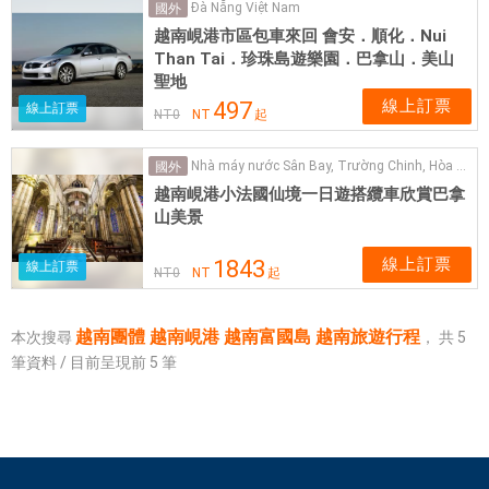
Đà Nẵng Việt Nam
國外
越南峴港市區包車來回 會安．順化．Nui
Than Tai．珍珠島遊樂園．巴拿山．美山
聖地
線上訂票
497
線上訂票
NT
0
NT
起
Nhà máy nước Sân Bay, Trường Chinh, Hòa Thuận Tây, Đà Nẵng, 越南
國外
越南峴港小法國仙境一日遊搭纜車欣賞巴拿
山美景
線上訂票
1843
線上訂票
NT
0
NT
起
越南團體 越南峴港 越南富國島 越南旅遊行程
本次搜尋
，
共
5
筆資料 / 目前呈現前
5
筆