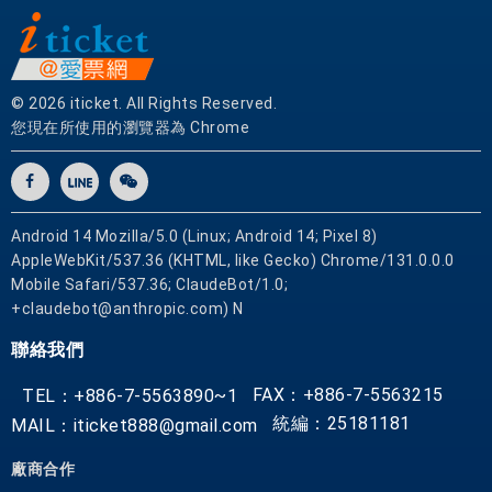
© 2026 iticket. All Rights Reserved.
您現在所使用的瀏覽器為 Chrome
Android 14 Mozilla/5.0 (Linux; Android 14; Pixel 8)
AppleWebKit/537.36 (KHTML, like Gecko) Chrome/131.0.0.0
Mobile Safari/537.36; ClaudeBot/1.0;
+claudebot@anthropic.com) N
聯絡我們
FAX：+886-7-5563215
TEL：+886-7-5563890~1
統編：25181181
MAIL：iticket888@gmail.com
廠商合作