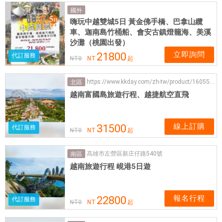
程
國外
|
嗨玩中越雙城5日 黃金佛手橋、巴拿山纜
愛
車、迦南島竹桶船、會安古鎮燈籠海、美溪
票
沙灘（桃園出發）
網
立即詢問
21800
代訂服務
NT
0
NT
起
https://www.kkday.com/zh-tw/product/160557?cid=5188
北區
越南富國島旅遊行程、越捷航空直飛
線上訂購
31500
代訂服務
NT
0
NT
起
高雄市左營區新庄仔路540號
南區
越南旅遊行程 峴港5日遊
報名行程
22800
代訂服務
NT
0
NT
起