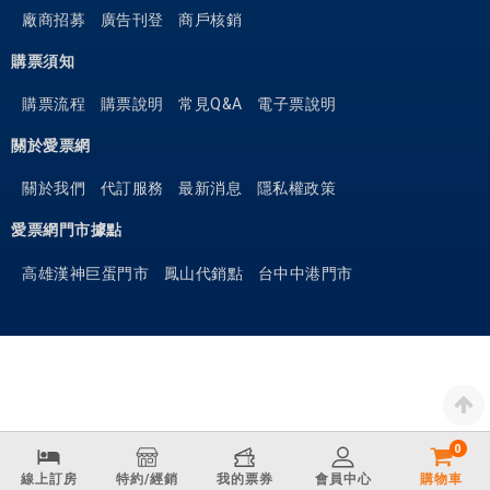
廠商招募
廣告刊登
商戶核銷
購票須知
購票流程
購票說明
常見Q&A
電子票說明
關於愛票網
關於我們
代訂服務
最新消息
隱私權政策
愛票網門市據點
高雄漢神巨蛋門市
鳳山代銷點
台中中港門市
0
線上訂房
特約/經銷
我的票券
會員中心
購物車