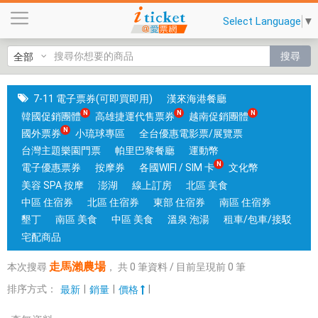
走
Select Language
▼
馬
瀨
搜尋
農
場
|
7-11 電子票券(可即買即用)
漢來海港餐廳
國
韓國促銷團體
高雄捷運代售票券
越南促銷團體
旅
國外票券
小琉球專區
全台優惠電影票/展覽票
卡
台灣主題樂園門票
帕里巴黎餐廳
運動幣
門
電子優惠票券
按摩券
各國WIFI / SIM 卡
文化幣
市
美容 SPA 按摩
澎湖
線上訂房
北區 美食
可
中區 住宿券
北區 住宿券
東部 住宿券
南區 住宿券
核
墾丁
南區 美食
中區 美食
溫泉 泡湯
租車/包車/接駁
銷
宅配商品
；
走馬瀨農場
本次搜尋
，
共
0
筆資料 / 目前呈現前
0
筆
銷
售
排序方式：
|
|
|
最新
銷量
價格
各