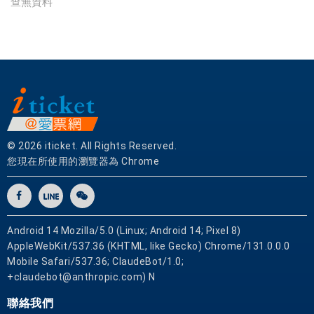
查無資料
國
實
體
網
卡
可
即
買
即
© 2026 iticket. All Rights Reserved.
用
您現在所使用的瀏覽器為 Chrome
Android 14 Mozilla/5.0 (Linux; Android 14; Pixel 8)
AppleWebKit/537.36 (KHTML, like Gecko) Chrome/131.0.0.0
Mobile Safari/537.36; ClaudeBot/1.0;
+claudebot@anthropic.com) N
聯絡我們