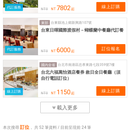
線上訂購
7802
代訂服務
NT
0
NT
起
台東縣池上鄉新興路107號
東部
台東日暉國際渡假村－蝴蝶蘭中餐廳代訂餐
訂位報名
6000
代訂服務
NT
0
NT
起
台北市南港區忠孝東路七段359號7樓
國內全省
台北六福萬怡酒店餐券 敘日全日餐廳（須
自行電話訂位）
線上訂購
1150
線上訂購
NT
0
NT
起
載入更多
訂位
本次搜尋
，
共
52
筆資料 / 目前呈現前
24
筆