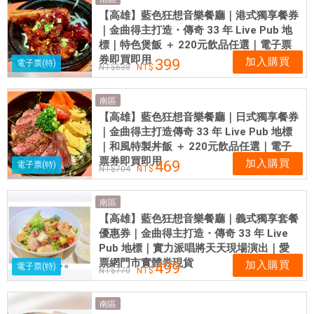
網
【高雄】藍色狂想音樂餐廳｜港式獨享餐券
卡
｜金曲得主打造・傳奇 33 年 Live Pub 地
可
標｜特色煲飯 ＋ 220元飲品任選｜電子票
即
券即買即用
加入購買
399
電子票(特)
638
買
即
南區
用
【高雄】藍色狂想音樂餐廳｜日式獨享餐券
｜金曲得主打造傳奇 33 年 Live Pub 地標
｜和風特製丼飯 ＋ 220元飲品任選｜電子
票券即買即用
加入購買
469
電子票(特)
704
南區
【高雄】藍色狂想音樂餐廳｜義式獨享套餐
優惠券｜金曲得主打造・傳奇 33 年 Live
Pub 地標｜實力派唱將天天現場演出｜愛
票網門市實體券現貨
加入購買
499
電子票(特)
770
南區