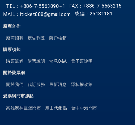
FAX：+886-7-5563215
TEL：+886-7-5563890~1
統編：25181181
MAIL：iticket888@gmail.com
廠商合作
廠商招募
廣告刊登
商戶核銷
購票須知
購票流程
購票說明
常見Q&A
電子票說明
關於愛票網
關於我們
代訂服務
最新消息
隱私權政策
愛票網門市據點
高雄漢神巨蛋門市
鳳山代銷點
台中中港門市