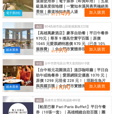
湯屋使用券｜電子票券（即買即用）｜五星
級溫泉度假地標｜一覽知本溪與勇男橋絕美
景致｜最道地知本美人湯
加入購買
1499
電子票(特)
2999
804高雄市鼓山區龍德新路222號
南區
【高雄萬豪酒店】豪享自助餐｜平日午餐券
970元｜尊享 9 樓高空寰宇百匯｜原價
1045 元愛票網特惠價 970 元（已含 10%
服務費）｜全台門市實體券現貨供應
加入購買
970
紙本票券
1045
台中市西屯區台灣大道四段610號
中區
【台中裕元花園酒店】溫莎咖啡廳｜平日自
助午或晚餐券｜愛票網限定優惠 1070 元｜
原價 1298 元現省 228 元！｜現殺生魚片
與異國百匯｜全台門市實體券現貨供應
加入購買
1070
紙本票券
1298
高雄市左營區裕誠路486號
南區
【帕里巴黎 Pari Paris Buffet】平日午餐
券（10張一套）｜高雄精緻自助百匯｜團