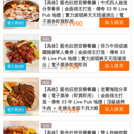
【高雄】藍色狂想音樂餐廳｜中式四人超值
分享餐券｜金曲得主打造・傳奇 33 年 Live
Pub 地標｜實力派唱將天天現場演出｜電
子票券即買即用
加入購買
1990
電子票(特)
3058
南區
【高雄】藍色狂想音樂餐廳｜菲力牛排或德
國豬腳單人餐券｜金曲得主打造・傳奇 33
年 Live Pub 地標｜實力派唱將天天現場演
出｜電子票券即買即用
加入購買
799
電子票(特)
1045
南區
【高雄】藍色狂想音樂餐廳｜老饕海陸分享
餐｜電子票券（即買即用）｜金曲得主打
造・傳奇 33 年 Live Pub 地標｜頂級碳烤
牛肉 ＋ 炙燒生食級干貝大蝦
加入購買
999
電子票(特)
1430
北區
【高雄】藍色狂想音樂餐廳｜雙人炸物拼盤