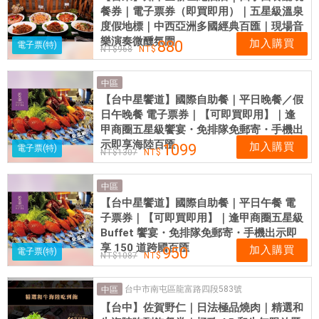
餐券｜電子票券（即買即用）｜五星級溫泉
度假地標｜中西亞洲多國經典百匯｜現場音
樂演奏微醺氛圍
加入購買
880
電子票(特)
968
中區
【台中星饗道】國際自助餐｜平日晚餐／假
日午晚餐 電子票券｜【可即買即用】｜逢
甲商圈五星級饗宴・免排隊免郵寄・手機出
示即享海陸百匯
加入購買
1099
電子票(特)
1307
中區
【台中星饗道】國際自助餐｜平日午餐 電
子票券｜【可即買即用】｜逢甲商圈五星級
Buffet 饗宴・免排隊免郵寄・手機出示即
享 150 道跨國百匯
加入購買
950
電子票(特)
1087
台中市南屯區龍富路四段583號
中區
【台中】佐賀野仁｜日法極品燒肉｜精選和