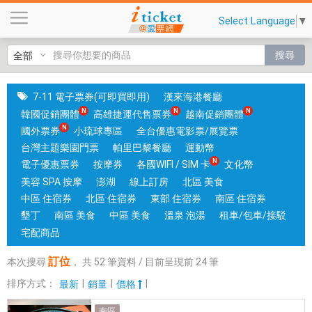
訂
Select Language
▼
位
|
搜尋
國
旅
卡
7-11 電子票券(可即買即用)
漢來海港餐廳
門
韓國促銷團體
高雄捷運代售票券
越南促銷團體
市
國外票券
小琉球專區
全台優惠電影票/展覽票
可
台灣主題樂園門票
帕里巴黎餐廳
運動幣
核
電子優惠票券
按摩券
各國WIFI / SIM 卡
文化幣
銷
美容 SPA 按摩
澎湖
線上訂房
北區 美食
；
中區 住宿券
北區 住宿券
東部 住宿券
南區 住宿券
銷
墾丁
南區 美食
中區 美食
溫泉 泡湯
租車/包車/接駁
售
宅配商品
各
訂位
本次搜尋
，
共
52
筆資料 / 目前呈現前
24
筆
國
實
排序方式：
|
|
|
最新
銷量
價格
體
南區