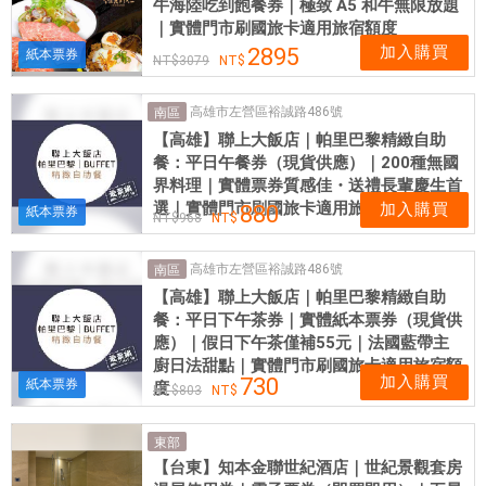
牛海陸吃到飽餐券｜極致 A5 和牛無限放題
｜實體門市刷國旅卡適用旅宿額度
加入購買
2895
紙本票券
3079
高雄市左營區裕誠路486號
南區
【高雄】聯上大飯店｜帕里巴黎精緻自助
餐：平日午餐券（現貨供應）｜200種無國
界料理｜實體票券質感佳・送禮長輩慶生首
選｜實體門市刷國旅卡適用旅宿額度
加入購買
880
紙本票券
968
高雄市左營區裕誠路486號
南區
【高雄】聯上大飯店｜帕里巴黎精緻自助
餐：平日下午茶券｜實體紙本票券（現貨供
應）｜假日下午茶僅補55元｜法國藍帶主
廚日法甜點｜實體門市刷國旅卡適用旅宿額
加入購買
730
紙本票券
度
803
東部
【台東】知本金聯世紀酒店｜世紀景觀套房