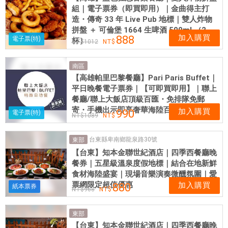
組｜電子票券（即買即用）｜金曲得主打
造・傳奇 33 年 Live Pub 地標｜雙人炸物
拼盤 ＋ 可倫堡 1664 生啤酒 500ml （2
加入購買
888
電子票(特)
杯）
1012
南區
【高雄帕里巴黎餐廳】Pari Paris Buffet｜
平日晚餐電子票券｜【可即買即用】｜聯上
餐廳/聯上大飯店頂級百匯・免排隊免郵
寄・手機出示即享奢華海陸百匯
加入購買
990
電子票(特)
1089
台東縣卑南鄉龍泉路30號
東部
【台東】知本金聯世紀酒店｜四季西餐廳晚
餐券｜五星級溫泉度假地標｜結合在地新鮮
食材海陸盛宴｜現場音樂演奏微醺氛圍｜愛
票網限定超值優惠
加入購買
880
紙本票券
968
東部
【台東】知本金聯世紀酒店｜四季西餐廳晚