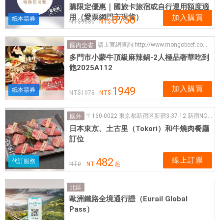
購限定優惠｜國旅卡旅宿或自行運用額度適
用（愛票網門市現貨）
加入購買
8750
紙本票券
9680
請上官網查詢:http://www.mongobeef.com.tw/
國內全省
多門市小蒙牛頂級麻辣鍋-2人極品奢華吃到
飽2025A112
加入購買
1949
紙本票券
1978
〒160-0022 東京都新宿区新宿3-37-12 新宿NOWAビル5F
國外
日本東京、土古里（Tokori）和牛燒肉餐廳
訂位
線上訂票
482
代訂服務
NT
0
NT
起
北區
歐洲鐵路全境通行證（Eurail Global
Pass）