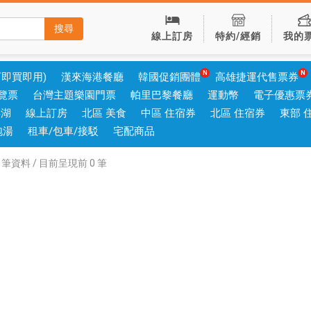
搜尋
線上訂房
特約/經銷
我的
可即買即用)
漢來海港餐廳
韓國促銷團體
高雄捷運代售票券
覽票
台灣主題樂園門票
帕里巴黎餐廳
運動幣
電子優惠票
澎湖
線上訂房
北區 美食
中區 住宿券
北區 住宿券
東部 
泡湯
租車/包車/接駁
宅配商品
筆資料 / 目前呈現前
0
筆