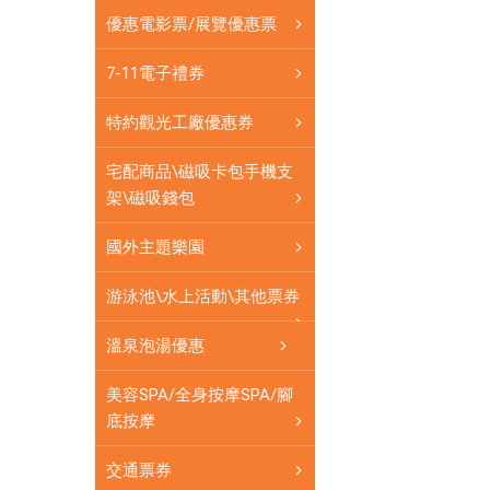
卡
優惠電影票/展覽優惠票
可
即
7-11電子禮券
買
即
特約觀光工廠優惠券
用
宅配商品\磁吸卡包手機支
架\磁吸錢包
國外主題樂園
游泳池\水上活動\其他票券
溫泉泡湯優惠
美容SPA/全身按摩SPA/腳
底按摩
交通票券