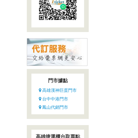
門市據點
高雄漢神巨蛋門市
台中中港門市
鳳山代銷門市
高雄捷運櫃台取票點