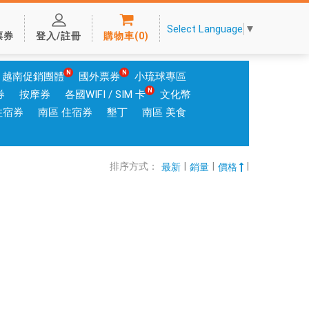
Select Language
▼
票券
登入/註冊
購物車
(
0
)
越南促銷團體
國外票券
小琉球專區
券
按摩券
各國WIFI / SIM 卡
文化幣
住宿券
南區 住宿券
墾丁
南區 美食
排序方式：
|
|
|
最新
銷量
價格