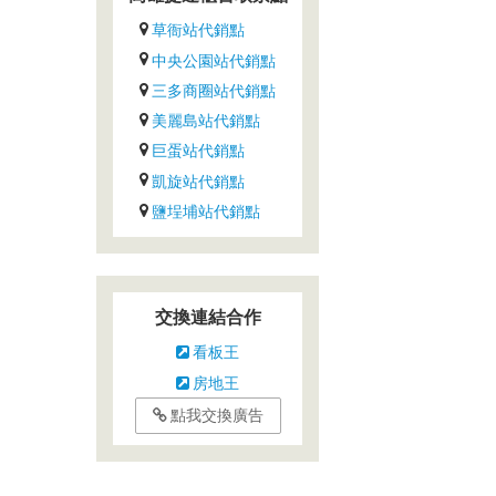
草衙站代銷點
中央公園站代銷點
三多商圈站代銷點
美麗島站代銷點
巨蛋站代銷點
凱旋站代銷點
鹽埕埔站代銷點
交換連結合作
看板王
房地王
點我交換廣告