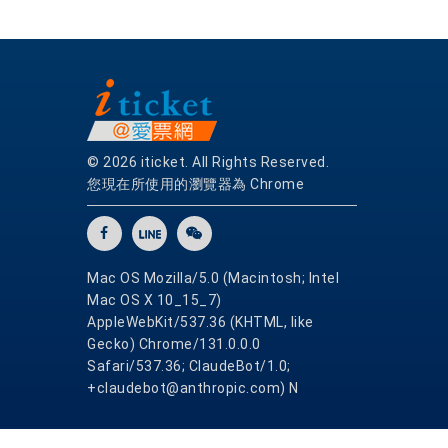
© 2026 iticket. All Rights Reserved.
您現在所使用的瀏覽器為 Chrome
Mac OS Mozilla/5.0 (Macintosh; Intel
Mac OS X 10_15_7)
AppleWebKit/537.36 (KHTML, like
Gecko) Chrome/131.0.0.0
Safari/537.36; ClaudeBot/1.0;
+claudebot@anthropic.com) N