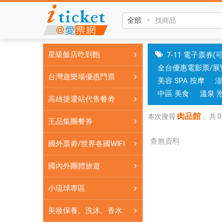
肉
品
館|
國
星級飯店吃到飽
7-11 電子票券(
旅
全台優惠電影票/展
卡
台灣遊樂場優惠門票
美容 SPA 按摩
門
市
中區 美食
溫泉 
高雄捷運站代售餐劵
可
肉品館
核
本次搜尋
，
共
0
王品集團餐券
銷；
銷
查無資料
國外票劵/世界各國WIFI
售
各
國內外團體旅遊
國
小琉球專區
實
體
美妝保養。洗沐。香水
網