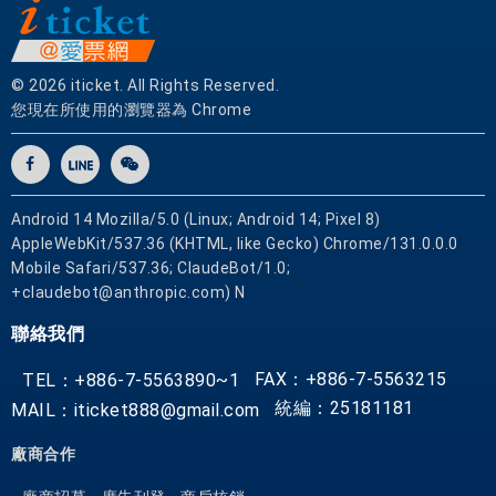
© 2026 iticket. All Rights Reserved.
您現在所使用的瀏覽器為 Chrome
Android 14 Mozilla/5.0 (Linux; Android 14; Pixel 8)
AppleWebKit/537.36 (KHTML, like Gecko) Chrome/131.0.0.0
Mobile Safari/537.36; ClaudeBot/1.0;
+claudebot@anthropic.com) N
聯絡我們
FAX：+886-7-5563215
TEL：+886-7-5563890~1
統編：25181181
MAIL：iticket888@gmail.com
廠商合作