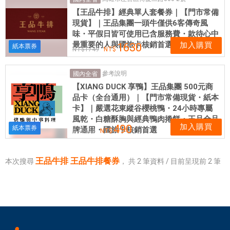
體
【王品牛排】經典單人套餐券｜【門市常備
門
現貨】｜王品集團一頭牛僅供6客傳奇風
市
味・平假日皆可使用已含服務費・款待心中
，
最重要的人與國旅卡核銷首選
加入購買
1630
紙本票券
1749
票
券
參考說明
國內全省
可
【XIANG DUCK 享鴨】王品集團 500元商
即
品卡（全台通用）｜【門市常備現貨・紙本
買
卡】｜嚴選花東縱谷櫻桃鴨・24小時專屬
即
風乾・白糖酥胸與經典鴨肉捲餅・王品全品
用
加入購買
490
紙本票券
牌通用・國旅卡核銷首選
500
王品牛排 王品牛排餐券
本次搜尋
，
共
2
筆資料 / 目前呈現前
2
筆