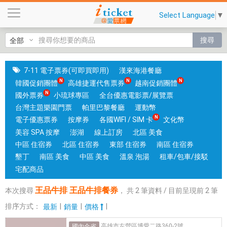
王
Select Language
▼
品
牛
搜尋
排
王
品
7-11 電子票券(可即買即用)
漢來海港餐廳
牛
韓國促銷團體
高雄捷運代售票券
越南促銷團體
排
國外票券
小琉球專區
全台優惠電影票/展覽票
餐
台灣主題樂園門票
帕里巴黎餐廳
運動幣
券
電子優惠票券
按摩券
各國WIFI / SIM 卡
文化幣
|
美容 SPA 按摩
澎湖
線上訂房
北區 美食
台
中區 住宿券
北區 住宿券
東部 住宿券
南區 住宿券
中
墾丁
南區 美食
中區 美食
溫泉 泡湯
租車/包車/接駁
和
宅配商品
高
王品牛排 王品牛排餐券
本次搜尋
，
共
2
筆資料 / 目前呈現前
2
筆
雄
有
排序方式：
|
|
|
最新
銷量
價格
實
高雄市左營區博愛二路360-2號
國內全省