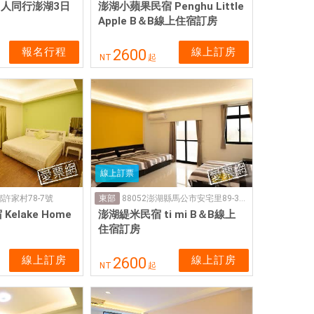
2人同行澎湖3日
澎湖小蘋果民宿 Penghu Little
Apple B＆B線上住宿訂房
報名行程
線上訂房
2600
NT
起
線上訂票
許家村78-7號
88052澎湖縣馬公市安宅里89-30號
東部
elake Home
澎湖緹米民宿 ti mi B＆B線上
住宿訂房
線上訂房
線上訂房
2600
NT
起