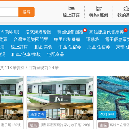
搜尋
線上訂房
特約/經銷
我的
可即買即用)
漢來海港餐廳
韓國促銷團體
高雄捷運代售票券
覽票
台灣主題樂園門票
帕里巴黎餐廳
運動幣
電子優惠票
澎湖
線上訂房
北區 美食
中區 住宿券
北區 住宿券
東部 
泡湯
租車/包車/接駁
宅配商品
共
118
筆資料 / 目前呈現前
24
筆
紙本票券
代訂服務
港子尾120號
澎湖縣湖西鄉許家村港子尾120號
高雄市左營區
離島
南區