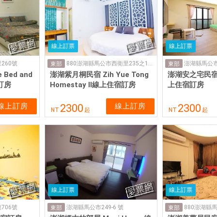
線上訂票
線上訂票
里260號
880澎湖縣馬公市西衛里235之17號
澎湖縣馬公市宅 
東部
東部
Bed and
澎湖紫月桐民宿 Zih Yue Tong
澎湖安之宅民宿 
宿訂房
Homestay II線上住宿訂房
上住宿訂房
線上訂房
線上訂房
2300
2300
NT
起
NT
起
線上訂票
線上訂票
706號
澎湖縣馬公市249-6 號
東部
東部