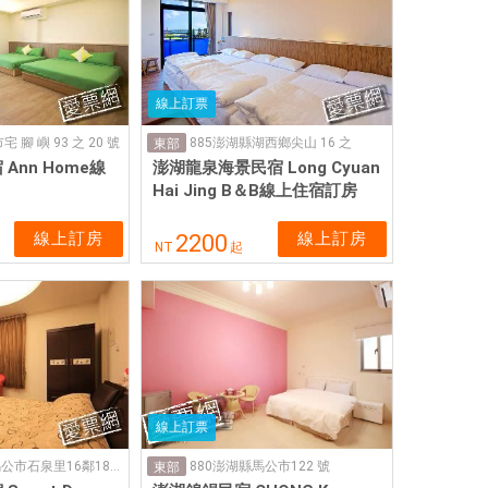
線上訂票
腳 嶼 93 之 20 號
885澎湖縣湖西鄉尖山 16 之
東部
Ann Home線
澎湖龍泉海景民宿 Long Cyuan
Hai Jing B＆B線上住宿訂房
線上訂房
線上訂房
2200
NT
起
線上訂票
880澎湖縣馬公市石泉里16鄰185-22號
880澎湖縣馬公市122 號
東部