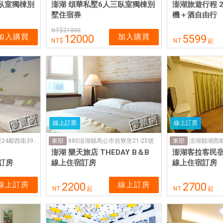
臥室獨棟別
澎湖 頌華私墅6人三臥室獨棟別
澎湖旅遊行程 
墅住宿券
機＋酒自由行
21000
加入購買
加入購買
12000
5599
NT
起
線上訂票
線上訂票
澎湖縣馬公市西衛里24鄰西衛399號
880澎湖縣馬公市前寮里21-25號
澎湖縣湖西鄉
東部
東部
澎湖 樂天旅店 THEDAY B＆B
澎湖客拉客民宿 K
宿訂房
線上住宿訂房
線上住宿訂房
線上訂房
線上訂房
2200
2700
NT
起
NT
起