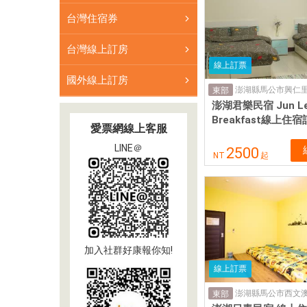
台灣住宿券
台灣線上訂房
線上訂票
國外線上訂房
澎湖縣馬公市興仁
東部
澎湖君樂民宿 Jun Le 
Breakfast線上住
愛票網線上客服
LINE＠
2500
NT
起
加入社群好康報你知!
線上訂票
澎湖縣馬公市西文澳
東部