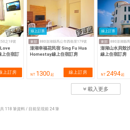
線上訂票
線上訂票
50之18號
880澎湖縣馬公市西衛里179號
880澎湖縣馬
東部
東部
ove
澎湖幸福花民宿 Sing Fu Hua
澎湖山水貝殼沙民宿
＆B線上住宿訂
Homestay線上住宿訂房
線上住宿訂房
線上訂房
線上訂房
1300
2494
NT
起
NT
起
載入更多
共
118
筆資料 / 目前呈現前
24
筆