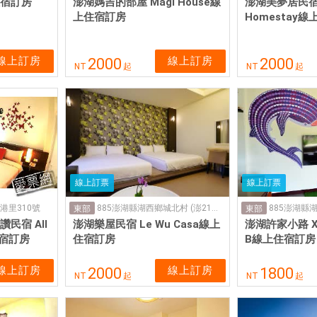
住宿訂房
澎湖媽吉的部屋 Magi House線
澎湖美夢居民宿 S
上住宿訂房
Homestay
線上訂房
線上訂房
2000
2000
NT
起
NT
起
線上訂票
線上訂票
港里310號
885澎湖縣湖西鄉城北村 (澎21鄉道)5-29 號
885澎湖縣湖
東部
東部
民宿 All
澎湖樂屋民宿 Le Wu Casa線上
澎湖許家小路 Xu 
住宿訂房
住宿訂房
B線上住宿訂房
線上訂房
線上訂房
2000
1800
NT
起
NT
起