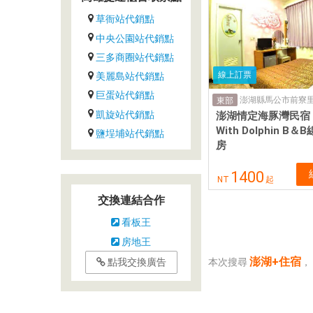
草衙站代銷點
中央公園站代銷點
三多商圈站代銷點
線上訂票
美麗島站代銷點
巨蛋站代銷點
澎湖縣馬公市前寮里
東部
凱旋站代銷點
澎湖情定海豚灣民宿 L
With Dolphin B
鹽埕埔站代銷點
房
1400
NT
起
交換連結合作
看板王
房地王
澎湖+住宿
本次搜尋
，
點我交換廣告