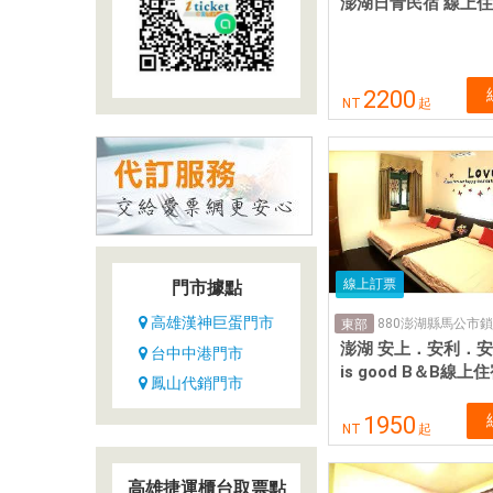
澎湖日青民宿 線上
2200
NT
起
線上訂票
門市據點
高雄漢神巨蛋門市
880澎湖縣馬公市鎖
東部
澎湖 安上．安利．安讚
台中中港門市
is good B＆B線上
鳳山代銷門市
1950
NT
起
高雄捷運櫃台取票點