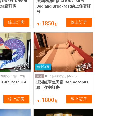
weet Dream
澎湖錦錩民宿 CHONG Kam
線上住宿訂房
Bed and Breakfast線上住宿訂
房
線上訂房
線上訂房
1850
NT
起
線上訂票
西鄉港子尾16-2號
880澎湖縣馬公市5-7 號
東部
Jia Path B＆
澎湖紅章魚民宿 Red octopus
線上住宿訂房
線上訂房
線上訂房
1800
NT
起