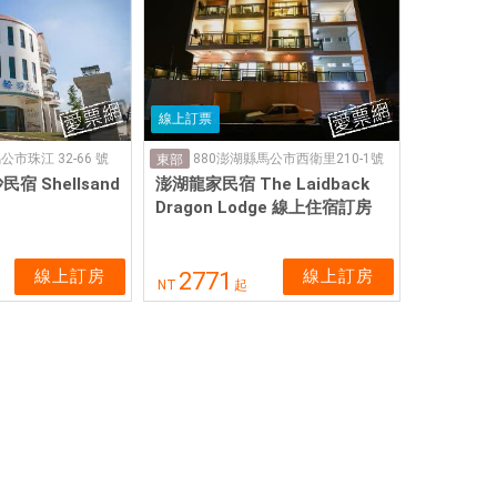
線上訂票
公市珠江 32-66 號
880澎湖縣馬公市西衛里210-1號
東部
 Shellsand
澎湖龍家民宿 The Laidback
Dragon Lodge 線上住宿訂房
線上訂房
線上訂房
2771
NT
起