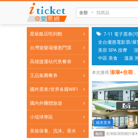
澎
湖
+住
宿|
星級飯店吃到飽
7-11 電子票券(
國
全台優惠電影票/展
旅
台灣遊樂場優惠門票
美容 SPA 按摩
卡
門
中區 美食
溫泉 
高雄捷運站代售餐劵
市
澎湖+住宿
可
本次搜尋
，
王品集團餐券
核
銷；
國外票劵/世界各國WIFI
銷
售
國內外團體旅遊
各
小琉球專區
國
紙本票券
實
美妝保養。洗沐。香水
體
澎湖縣湖西鄉許家村
離島