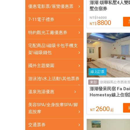
網
澎湖 頌華私墅4人雙
優惠電影票/展覽優惠票
卡
墅住宿券
可
16000
7-11電子禮券
8800
即
買
特約觀光工廠優惠券
即
用
宅配商品\磁吸卡包手機支
架\磁吸錢包
國外主題樂園
線上訂票
游泳池\水上活動\其他票券
東部
澎湖發呆民宿 Fa Dai
溫泉泡湯優惠
Homestay線上住
美容SPA/全身按摩SPA/腳
2600
NT
起
底按摩
交通票券