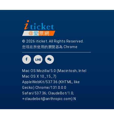
© 2026 iticket. All Rights Reserved.
您現在所使用的瀏覽器為 Chrome
Mac OS Mozilla/5.0 (Macintosh; Intel
Mac OS X 10_15_7)
AppleWebKit/537.36 (KHTML, like
Gecko) Chrome/131.0.0.0
Safari/537.36; ClaudeBot/1.0;
+claudebot@anthropic.com) N