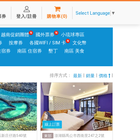
Select Language
▼
票券
登入/註冊
購物車
(
0
)
越南促銷團體
國外票券
小琉球專區
券
按摩券
各國WIFI / SIM 卡
文化幣
住宿券
南區 住宿券
墾丁
南區 美食
排序方式：
|
|
|
最新
銷量
價格
線上訂票
新庄仔路540號
澎湖縣馬公市西衛里247之2號
東部