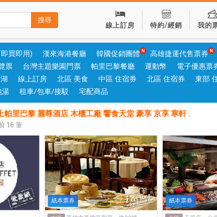
搜尋
線上訂房
特約/經銷
我的
可即買即用)
漢來海港餐廳
韓國促銷團體
高雄捷運代售票券
覽票
台灣主題樂園門票
帕里巴黎餐廳
運動幣
電子優惠票
澎湖
線上訂房
北區 美食
中區 住宿券
北區 住宿券
東部 
泡湯
租車/包車/接駁
宅配商品
上帕里巴黎 麗尊酒店 木櫃工廠 饗食天堂 豪享 京享 寒軒
，
現前
16
筆
紙本票券
紙本票券