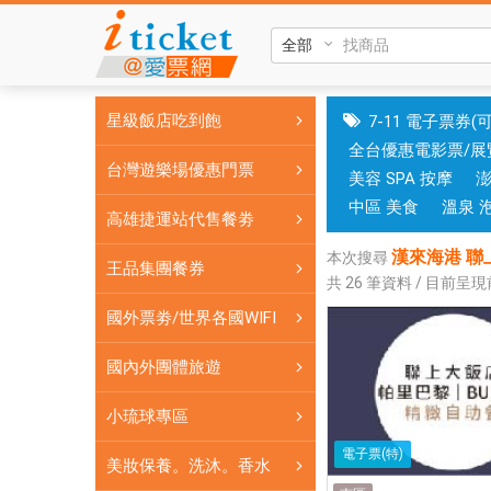
漢
來
海
港
星級飯店吃到飽
7-11 電子票券(
聯
全台優惠電影票/展
上
台灣遊樂場優惠門票
美容 SPA 按摩
帕
里
中區 美食
溫泉 
高雄捷運站代售餐劵
巴
漢來海港 聯
黎
本次搜尋
王品集團餐券
共
26
筆資料 / 目前呈
麗
尊
國外票劵/世界各國WIFI
酒
店
國內外團體旅遊
木
小琉球專區
櫃
工
電子票(特)
美妝保養。洗沐。香水
廠