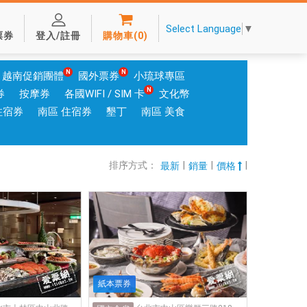
Select Language
▼
票券
登入/註冊
購物車
(
0
)
越南促銷團體
國外票券
小琉球專區
券
按摩券
各國WIFI / SIM 卡
文化幣
住宿券
南區 住宿券
墾丁
南區 美食
排序方式：
|
|
|
最新
銷量
價格
紙本票券