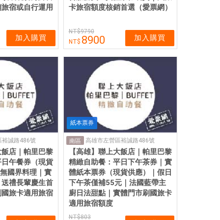
銷旅宿或自行運用
卡旅宿額度核銷首選（愛票網）
9790
加入購買
加入購買
8900
紙本票券
裕誠路486號
高雄市左營區裕誠路486號
南區
大飯店｜帕里巴黎
【高雄】聯上大飯店｜帕里巴黎
平日午餐券（現貨
精緻自助餐：平日下午茶券｜實
種無國界料理｜實
體紙本票券（現貨供應）｜假日
・送禮長輩慶生首
下午茶僅補55元｜法國藍帶主
刷國旅卡適用旅宿
廚日法甜點｜實體門市刷國旅卡
適用旅宿額度
803