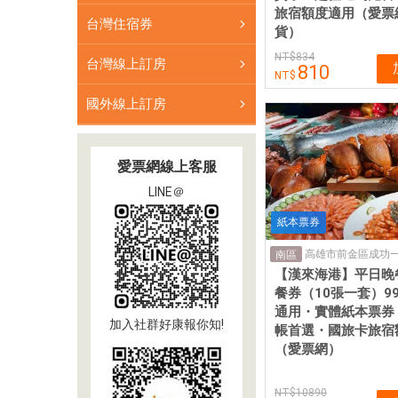
票
旅宿額度適用（愛票
台灣住宿券
券
貨）
834
台灣線上訂房
810
國外線上訂房
愛票網線上客服
LINE＠
紙本票券
高雄市前金區成功一
南區
【漢來海港】平日晚餐
餐券（10張一套）9
通用・實體紙本票券
加入社群好康報你知!
帳首選・國旅卡旅宿
（愛票網）
10890