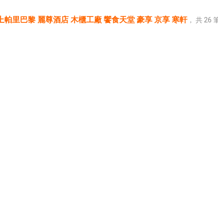
上帕里巴黎 麗尊酒店 木櫃工廠 饗食天堂 豪享 京享 寒軒
，
共
26
筆