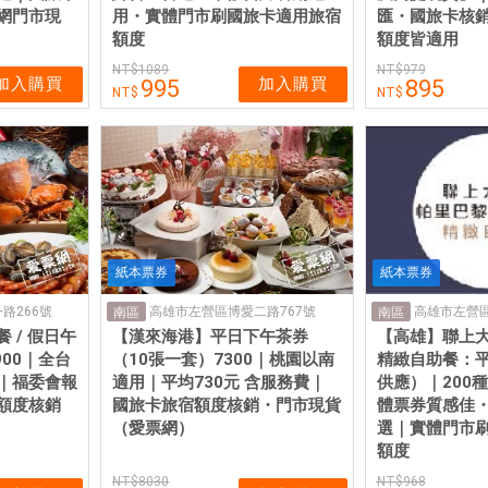
網門市現
用・實體門市刷國旅卡適用旅宿
匯・國旅卡核
額度
額度皆適用
1089
979
加入購買
加入購買
995
895
紙本票券
紙本票券
路266號
高雄市左營區博愛二路767號
高雄市左營區
南區
南區
 / 假日午
【漢來海港】平日下午茶券
【高雄】聯上
900｜全台
（10張一套）7300｜桃園以南
精緻自助餐：
｜福委會報
適用｜平均730元 含服務費｜
供應）｜200
額度核銷
國旅卡旅宿額度核銷・門市現貨
體票券質感佳
（愛票網）
選｜實體門市
額度
8030
968