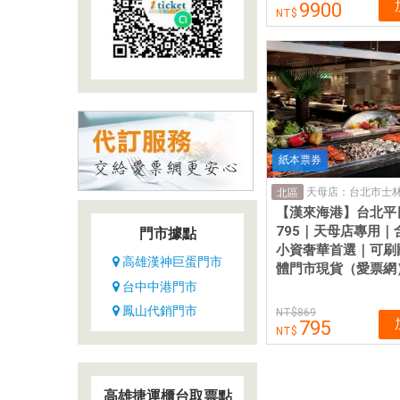
9900
紙本票券
北區
【漢來海港】台北平
795｜天母店專用｜
門市據點
小資奢華首選｜可刷
高雄漢神巨蛋門市
體門市現貨（愛票網
台中中港門市
鳳山代銷門市
869
795
高雄捷運櫃台取票點