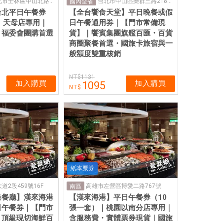
天母店：台北市士林區中山北路六段77號7F
台北市中山區樂群三路218號4樓
國內全省
台北平日午餐券
【全台饗食天堂】平日晚餐或假
｜天母店專用｜
日午餐通用券｜【門市常備現
・福委會團購首選
貨】｜饗賓集團旗艦百匯・百貨
商圈聚餐首選・國旅卡旅宿與一
般額度雙重核銷
1131
加入購買
加入購買
1095
紙本票券
2段459號16F
高雄市左營區博愛二路767號
南區
港餐廳】漢來海港
【漢來海港】平日午餐券（10
日午餐券｜【門市
張一套）｜桃園以南分店專用｜
｜頂級現切海鮮百
含服務費・實體票券現貨｜國旅