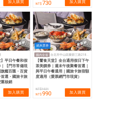
加入購買
加入購買
730
紙本票券
用
台北市中山區樂群三路218號4樓
國內全省
堂】平日午餐和假
【饗食天堂】全台通用假日下午
券｜【門市常備現
茶美饌券｜週末午後聚餐首選｜
團旗艦百匯・百貨
與平日午餐通用｜國旅卡旅宿額
一首選・國旅卡旅
度適用（愛票網門市現貨）
雙重核銷
1021
加入購買
加入購買
990