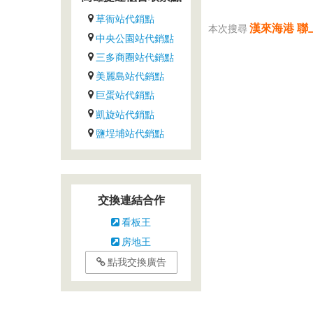
草衙站代銷點
漢來海港 聯
本次搜尋
中央公園站代銷點
三多商圈站代銷點
美麗島站代銷點
巨蛋站代銷點
凱旋站代銷點
鹽埕埔站代銷點
交換連結合作
看板王
房地王
點我交換廣告