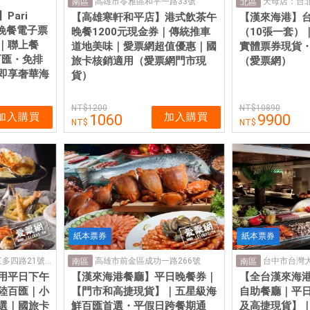
高雄市苓雅區和平一路33號
南區
北區
Pari
【高雄寒軒和平店】港式飲茶午
【漢來海港】
平日晚餐電子票
晚餐1200元現金券｜傳統推車
（10張一套）
｜聯上餐
道地美味｜愛票網超值優惠｜國
實體票券現貨
百匯・免排
旅卡核銷適用（愛票網門市現
（愛票網）
即享奢華海
貨）
1200
10890
加入購買
加入購買
1060
9900
紙本票券
紙本票券
高雄市苓雅區三多四路21號11樓(高雄大遠百11F)
高雄市前金區成功一路266號
台中市台灣大道
南區
南區
用平日下午
【漢來海港餐廳】平日晚餐券｜
【全台漢來海
陸百匯｜小
【門市和高捷現貨】｜五星級海
自助餐廳｜平
選｜國旅卡
鮮百匯首選・平假日跨餐期通
及高捷現貨】