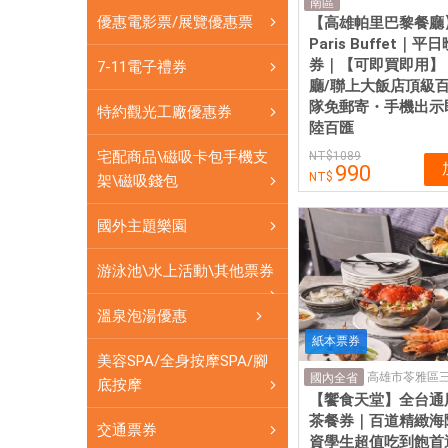
饗
南區
優惠電影票/展覽優惠票
【高雄帕里巴黎餐廳】
食
Paris Buffet｜
天
券｜【可即買即用】
7-11電子禮券
堂
廳/聯上大飯店頂級
豪
隊免郵寄・手機出示
特約觀光工廠優惠券
享
陸百匯
京
宅配商品\磁吸卡包手機支
1089
990
享
架\磁吸錢包
寒
軒|
國外主題樂園
愛
票
游泳池\水上活動\其他票券
網
溫泉泡湯優惠
提
供
紙本票券
美容SPA/全身按摩SPA/腳
各
國內全省
底按摩
式
【饗食天堂】全台通
優
茶餐券｜百道精緻海
交通票券
惠
資學生超值吃到飽首