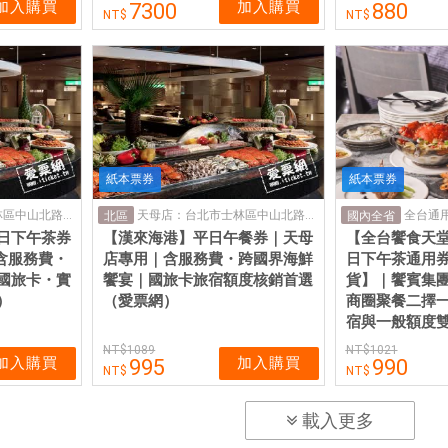
加入購買
加入購買
7300
880
紙本票券
紙本票券
天母店：台北市士林區中山北路六段77號7F
天母店：台北市士林區中山北路六段77號7F
全台通
北區
國內全省
日下午茶券
【漢來海港】平日午餐券｜天母
【全台饗食天
含服務費・
店專用｜含服務費・跨國界海鮮
日下午茶通用
國旅卡・實
饗宴｜國旅卡旅宿額度核銷首選
貨】｜饗賓集
）
（愛票網）
商圈聚餐二擇
宿與一般額度
1089
1021
加入購買
加入購買
995
990
載入更多