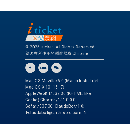
© 2026 iticket. All Rights Reserved.
您現在所使用的瀏覽器為 Chrome
Mac OS Mozilla/5.0 (Macintosh; Intel
Mac OS X 10_15_7)
AppleWebKit/537.36 (KHTML, like
Gecko) Chrome/131.0.0.0
Safari/537.36; ClaudeBot/1.0;
+claudebot@anthropic.com) N