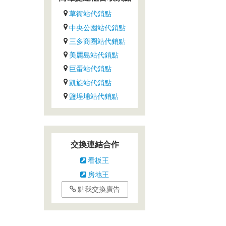
草衙站代銷點
中央公園站代銷點
三多商圈站代銷點
美麗島站代銷點
巨蛋站代銷點
凱旋站代銷點
鹽埕埔站代銷點
交換連結合作
看板王
房地王
點我交換廣告