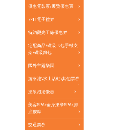
卡
優惠電影票/展覽優惠票
可
即
7-11電子禮券
買
即
特約觀光工廠優惠券
用
宅配商品\磁吸卡包手機支
架\磁吸錢包
國外主題樂園
游泳池\水上活動\其他票券
溫泉泡湯優惠
美容SPA/全身按摩SPA/腳
底按摩
交通票券