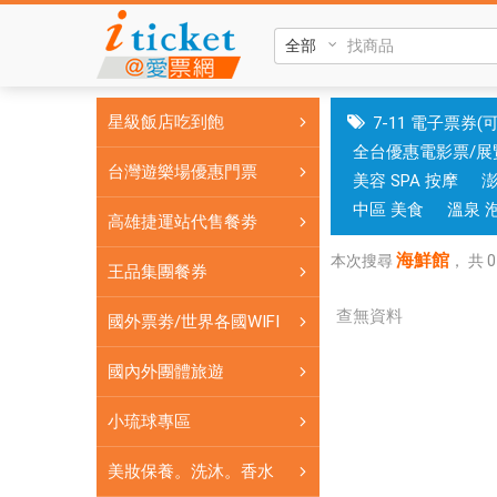
海
鮮
館|
國
星級飯店吃到飽
7-11 電子票券(
旅
全台優惠電影票/展
卡
台灣遊樂場優惠門票
美容 SPA 按摩
門
市
中區 美食
溫泉 
高雄捷運站代售餐劵
可
海鮮館
核
本次搜尋
，
共
0
王品集團餐券
銷；
銷
查無資料
國外票劵/世界各國WIFI
售
各
國內外團體旅遊
國
小琉球專區
實
體
美妝保養。洗沐。香水
網