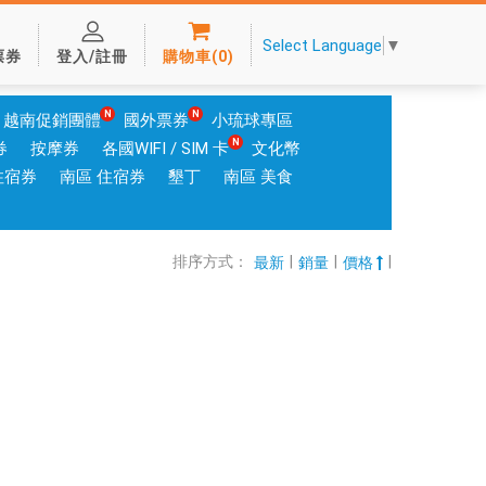
Select Language
▼
票券
登入/註冊
購物車
(
0
)
越南促銷團體
國外票券
小琉球專區
券
按摩券
各國WIFI / SIM 卡
文化幣
住宿券
南區 住宿券
墾丁
南區 美食
排序方式：
|
|
|
最新
銷量
價格