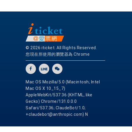
© 2026 iticket. All Rights Reserved.
您現在所使用的瀏覽器為 Chrome
Mac OS Mozilla/5.0 (Macintosh; Intel
Mac OS X 10_15_7)
AppleWebKit/537.36 (KHTML, like
Gecko) Chrome/131.0.0.0
Safari/537.36; ClaudeBot/1.0;
+claudebot@anthropic.com) N