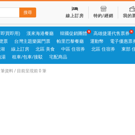
搜尋
線上訂房
特約/經銷
我的
可即買即用)
漢來海港餐廳
韓國促銷團體
高雄捷運代售票券
覽票
台灣主題樂園門票
帕里巴黎餐廳
運動幣
電子優惠票
澎湖
線上訂房
北區 美食
中區 住宿券
北區 住宿券
東部 
泡湯
租車/包車/接駁
宅配商品
筆資料 / 目前呈現前
0
筆