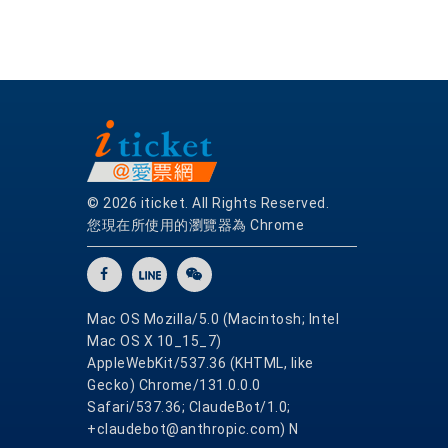
© 2026 iticket. All Rights Reserved.
您現在所使用的瀏覽器為 Chrome
Mac OS Mozilla/5.0 (Macintosh; Intel
Mac OS X 10_15_7)
AppleWebKit/537.36 (KHTML, like
Gecko) Chrome/131.0.0.0
Safari/537.36; ClaudeBot/1.0;
+claudebot@anthropic.com) N