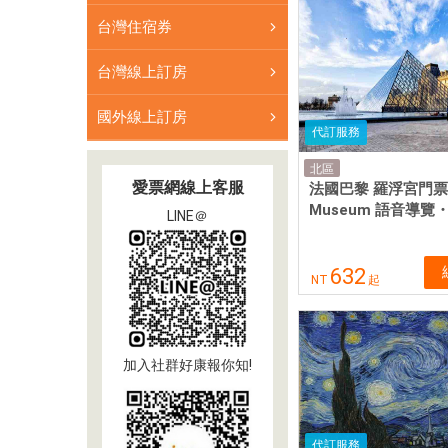
台灣住宿券
台灣線上訂房
國外線上訂房
代訂服務
北區
愛票網線上客服
法國巴黎 羅浮宮門票 L
Museum 語音導覽
LINE＠
632
NT
起
加入社群好康報你知!
代訂服務