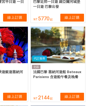
賽宮半日遊 一日
巴黎近郊一日遊 羅亞爾河城堡
一日遊 巴黎出發
線上訂購
線上訂購
5770
NT
起
代訂服務
北區
乘遊艇遊塞納河
法國巴黎 塞納河遊船 Bateaux
Parisiens 含遊船午餐及晚餐
線上訂購
線上訂購
2144
NT
起