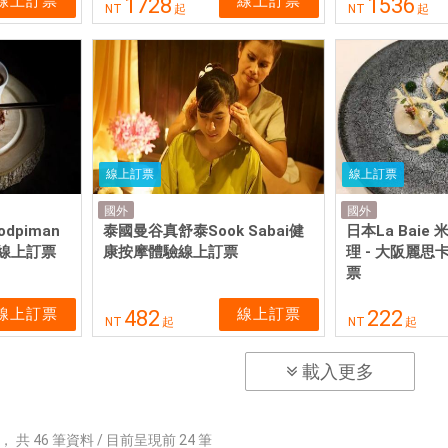
線上訂票
線上訂票
1728
1536
NT
起
NT
起
線上訂票
線上訂票
國外
國外
odpiman
泰國曼谷真舒泰Sook Sabai健
日本La Bai
商場線上訂票
康按摩體驗線上訂票
理 - 大阪麗
票
線上訂票
線上訂票
482
222
NT
起
NT
起
載入更多
，
共
46
筆資料 / 目前呈現前
24
筆