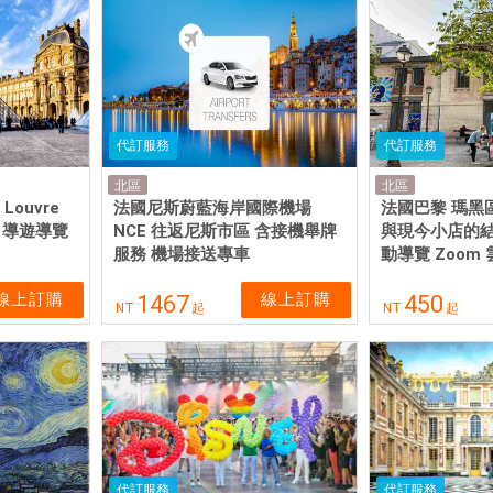
代訂服務
代訂服務
北區
北區
ouvre
法國尼斯蔚藍海岸國際機場
法國巴黎 瑪黑
・導遊導覽
NCE 往返尼斯市區 含接機舉牌
與現今小店的結
服務 機場接送專車
動導覽 Zoom
線上訂購
線上訂購
1467
450
NT
起
NT
起
代訂服務
代訂服務