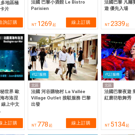
法國 巴黎小酒館 Le Bistro
法國巴黎 凡爾
及多地區極
Parisien
遊 優先入場
體卡片
洽詢訂購
線上訂購
1269
2339
NT
起
NT
起
代訂服務
代訂服務
北區
北區
秘世界 歐
法國 河谷購物村 La Vallée
法國巴黎夜遊 
濱海布洛涅
Village Outlet 接駁服務 巴黎
紅磨坊歌舞秀
卡 線上中文
出發
訊
線上訂購
線上訂購
778
5134
NT
起
NT
起