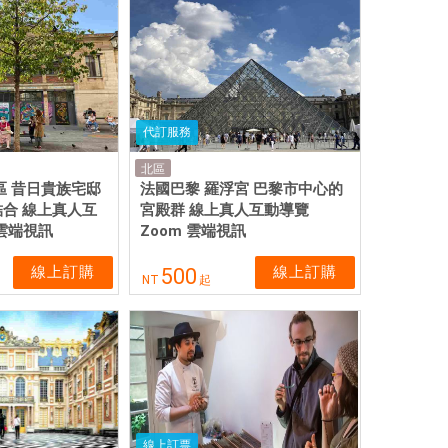
代訂服務
北區
區 昔日貴族宅邸
法國巴黎 羅浮宮 巴黎市中心的
合 線上真人互
宮殿群 線上真人互動導覽
 雲端視訊
Zoom 雲端視訊
線上訂購
線上訂購
500
NT
起
線上訂票