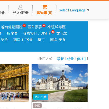
Select Language
▼
票券
登入/註冊
購物車
(
0
)
越南促銷團體
國外票券
小琉球專區
券
按摩券
各國WIFI / SIM 卡
文化幣
住宿券
南區 住宿券
墾丁
南區 美食
排序方式：
|
|
|
最新
銷量
價格
代訂服務
北區