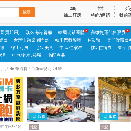
搜尋
線上訂房
特約/經銷
我的
可即買即用)
漢來海港餐廳
韓國促銷團體
高雄捷運代售票券
覽票
台灣主題樂園門票
帕里巴黎餐廳
運動幣
電子優惠票
澎湖
線上訂房
北區 美食
中區 住宿券
北區 住宿券
東部 
泡湯
租車/包車/接駁
宅配商品
，
共
46
筆資料 / 目前呈現前
24
筆
代訂服務
代訂服務
庄仔路540號
北區
北區