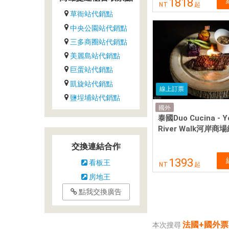
1818
NT
起
草衙站代銷點
中央公園站代銷點
三多商圈站代銷點
美麗島站代銷點
巨蛋站代銷點
凱旋站代銷點
線上訂票
鹽埕埔站代銷點
國外
泰國Duo Cucina - Y
River Walk河岸
交換連結合作
1393
看板王
NT
起
房地王
點我交換廣告
法國+國外票
本次搜尋