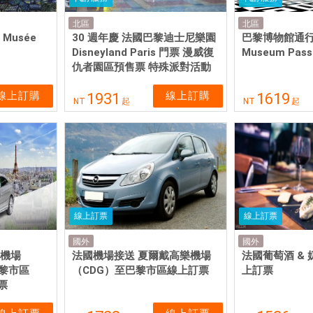
北區
北區
Musée
30 週年慶 法國巴黎迪士尼樂園
巴黎博物館通行證
Disneyland Paris 門票 漫威復
Museum Pass
仇者園區預售票 特殊派對活動
線上訂購
線上訂購
1931
1619
NT
起
NT
起
線上訂票
線上訂票
國外
國外
樂機場
法國機場接送 夏爾戴高樂機場
法國葡萄酒 &
巴黎市區
（CDG）至巴黎市區線上訂票
上訂票
票