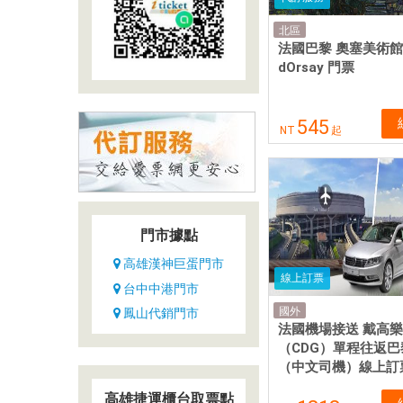
北區
法國巴黎 奧塞美術館 
dOrsay 門票
545
NT
起
門市據點
高雄漢神巨蛋門市
線上訂票
台中中港門市
國外
鳳山代銷門市
法國機場接送 戴高
（CDG）單程往返
（中文司機）線上訂
高雄捷運櫃台取票點