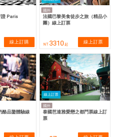
國外
 Paris
法國巴黎美食徒步之旅（精品小
團）線上訂票
線上訂購
線上訂票
3310
NT
起
線上訂票
國外
 奶酪品鑒體驗線
泰國芭達雅愛戀之都門票線上訂
票