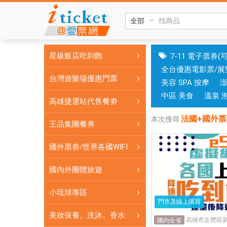
法
國
+國
外
星級飯店吃到飽
7-11 電子票券(
票|
全台優惠電影票/展
台
台灣遊樂場優惠門票
美容 SPA 按摩
中
和
中區 美食
溫泉 
高雄捷運站代售餐劵
高
法國+國外票
雄
本次搜尋
王品集團餐券
有
實
國外票劵/世界各國WIFI
體
門
國內外團體旅遊
市，
小琉球專區
票
門市及線上購買
券
美妝保養。洗沐。香水
可
高雄市左營區新
國內全省