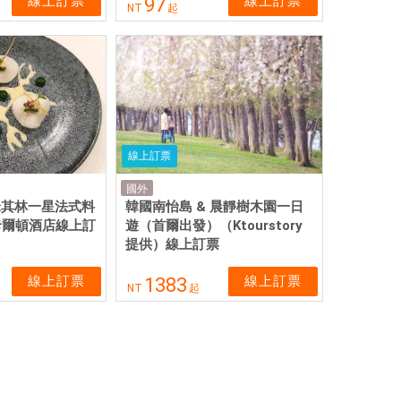
線上訂票
線上訂票
97
NT
起
線上訂票
國外
e 米其林一星法式料
韓國南怡島 & 晨靜樹木園一日
思卡爾頓酒店線上訂
遊（首爾出發）（Ktourstory
提供）線上訂票
線上訂票
線上訂票
1383
NT
起