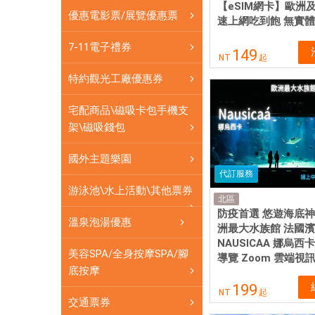
即
【eSIM網卡】歐洲
優惠電影票/展覽優惠票
買
速上網吃到飽 無實
即
7-11電子禮券
149
用
NT
起
特約觀光工廠優惠券
宅配商品\磁吸卡包手機支
架\磁吸錢包
國外主題樂園
代訂服務
游泳池\水上活動\其他票券
北區
防疫首選 悠遊海底神
溫泉泡湯優惠
洲最大水族館 法國
NAUSICAA 娜烏西
美容SPA/全身按摩SPA/腳
導覽 Zoom 雲端視
底按摩
199
NT
起
交通票券