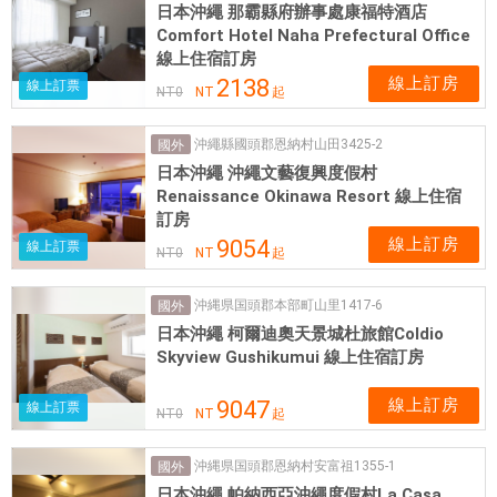
日本沖繩 那霸縣府辦事處康福特酒店
Comfort Hotel Naha Prefectural Office
線上住宿訂房
線上訂房
2138
線上訂票
NT
0
NT
起
沖繩縣國頭郡恩納村山田3425-2
國外
日本沖繩 沖繩文藝復興度假村
Renaissance Okinawa Resort 線上住宿
訂房
線上訂房
9054
線上訂票
NT
0
NT
起
沖縄県国頭郡本部町山里1417-6
國外
日本沖繩 柯爾迪奧天景城杜旅館Coldio
Skyview Gushikumui 線上住宿訂房
線上訂房
9047
線上訂票
NT
0
NT
起
沖縄県国頭郡恩納村安富祖1355-1
國外
日本沖繩 帕納西亞沖繩度假村La Casa