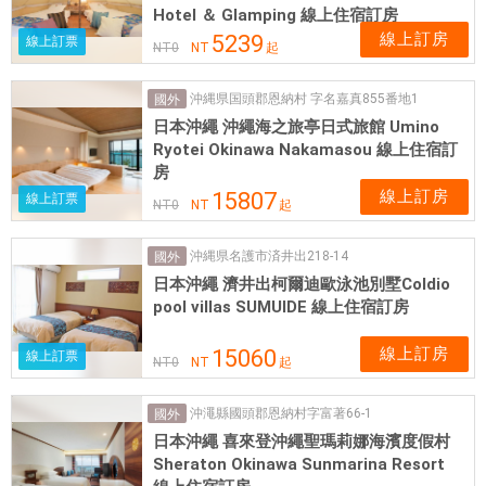
Hotel ＆ Glamping 線上住宿訂房
線上訂房
5239
線上訂票
NT
0
NT
起
沖縄県国頭郡恩納村 字名嘉真855番地1
國外
日本沖繩 沖繩海之旅亭日式旅館 Umino
Ryotei Okinawa Nakamasou 線上住宿訂
房
線上訂房
15807
線上訂票
NT
0
NT
起
沖縄県名護市済井出218-14
國外
日本沖繩 濟井出柯爾迪歐泳池別墅Coldio
pool villas SUMUIDE 線上住宿訂房
線上訂房
15060
線上訂票
NT
0
NT
起
沖澠縣國頭郡恩納村字富著66-1
國外
日本沖繩 喜來登沖繩聖瑪莉娜海濱度假村
Sheraton Okinawa Sunmarina Resort