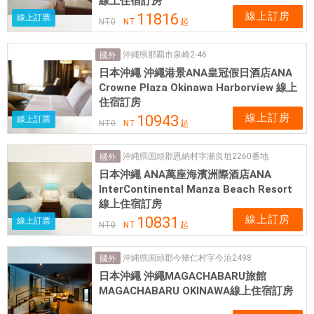
線上住宿訂房
線上訂房
11816
線上訂票
NT
0
NT
起
沖縄県那覇市泉崎2-46
國外
日本沖繩 沖繩港景ANA皇冠假日酒店ANA
Crowne Plaza Okinawa Harborview 線上
住宿訂房
線上訂房
10943
線上訂票
NT
0
NT
起
沖縄県国頭郡恩納村字瀬良垣2260番地
國外
日本沖繩 ANA萬座海濱洲際酒店ANA
InterContinental Manza Beach Resort
線上住宿訂房
線上訂房
10831
線上訂票
NT
0
NT
起
沖縄県国頭郡今帰仁村字今泊2498
國外
日本沖繩 沖繩MAGACHABARU旅館
MAGACHABARU OKINAWA線上住宿訂房