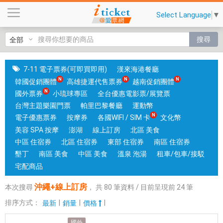
沖
Select Language
▼
繩
+
搜尋
線
上
訂
7-11 電子票券(可即買即用)
漢來海港餐廳
房
韓國促銷團體
高雄捷運代售票券
越南促銷團體
|
國外票券
小琉球專區
全台優惠電影票/展覽票
台
台灣主題樂園門票
帕里巴黎餐廳
運動幣
中
電子優惠票券
按摩券
各國WIFI / SIM 卡
文化幣
和
美容 SPA 按摩
澎湖
線上訂房
北區 美食
高
中區 住宿券
北區 住宿券
東部 住宿券
南區 住宿券
雄
墾丁
南區 美食
中區 美食
溫泉 泡湯
租車/包車/接駁
有
宅配商品
實
沖繩+線上訂房
本次搜尋
，
共
80
筆資料 / 目前呈現前
24
筆
體
門
排序方式：
|
|
|
最新
銷量
價格
市
國外