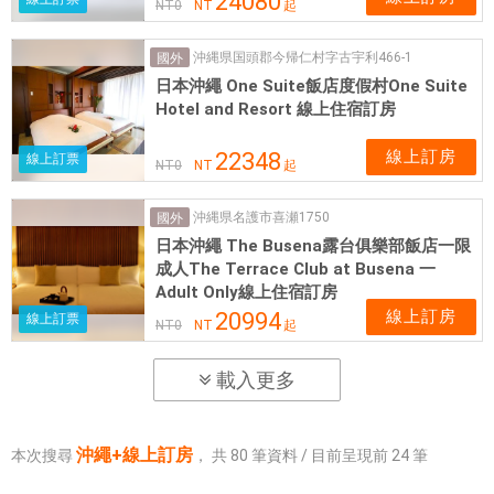
24080
NT
0
NT
起
沖縄県国頭郡今帰仁村字古宇利466-1
國外
日本沖繩 One Suite飯店度假村One Suite
Hotel and Resort 線上住宿訂房
線上訂房
22348
線上訂票
NT
0
NT
起
沖縄県名護市喜瀬1750
國外
日本沖繩 The Busena露台俱樂部飯店一限
成人The Terrace Club at Busena 一
Adult Only線上住宿訂房
線上訂房
20994
線上訂票
NT
0
NT
起
載入更多
沖繩+線上訂房
本次搜尋
，
共
80
筆資料 / 目前呈現前
24
筆