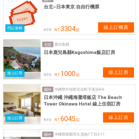
，
台北~日本東京 自由行機票
票
券
可
線上訂機票
3304
代訂服務
NT
0
NT
起
即
買
鹿兒島縣
北區
即
日本鹿兒島縣Kagoshima飯店訂房
用
線上訂房
1000
線上訂票
NT
0
NT
起
沖縄県中頭郡北谷町字美浜8-6
國外
日本沖繩 沖繩海灘塔飯店 The Beach
Tower Okinawa Hotel 線上住宿訂房
線上訂房
6045
線上訂票
NT
0
NT
起
沖縄県那覇市久茂地1丁目3-11
國外