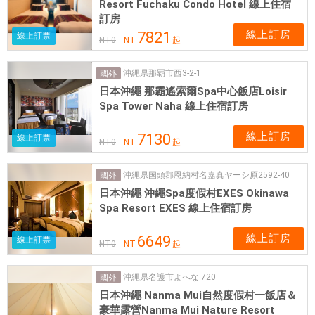
Resort Fuchaku Condo Hotel 線上住宿
訂房
線上訂房
7821
線上訂票
NT
0
NT
起
沖縄県那覇市西3-2-1
國外
日本沖繩 那霸遙索爾Spa中心飯店Loisir
Spa Tower Naha 線上住宿訂房
線上訂房
7130
線上訂票
NT
0
NT
起
沖縄県国頭郡恩納村名嘉真ヤーシ原2592-40
國外
日本沖繩 沖繩Spa度假村EXES Okinawa
Spa Resort EXES 線上住宿訂房
線上訂房
6649
線上訂票
NT
0
NT
起
沖縄県名護市よへな 720
國外
日本沖繩 Nanma Mui自然度假村一飯店＆
豪華露營Nanma Mui Nature Resort