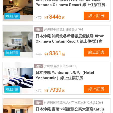
Panacea Okinawa Resort 線上住宿訂房
線上訂房
8446
線上訂票
NT
0
NT
起
沖縄県中頭郡北谷町美浜40-1
國外
日本沖繩 沖縄北谷希爾頓度假飯店Hilton
Okinawa Chatan Resort 線上住宿訂房
線上訂房
8361
線上訂票
NT
0
NT
起
沖縄県名護市屋部538-2
國外
日本沖繩 Yanbarunia飯店（Hotel
Yanbarunia）線上住宿訂房
線上訂房
7939
線上訂票
NT
0
NT
起
沖縄県国頭郡恩納村字冨着志利福地原246-1
國外
日本沖繩 富著卡福度假公寓大酒店Kafuu