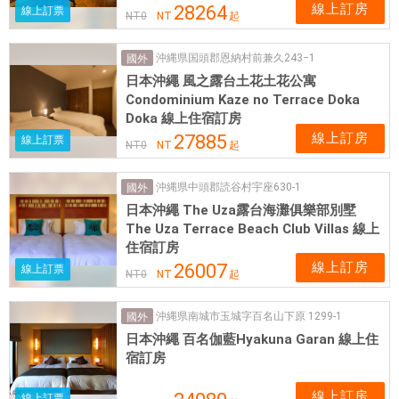
線上訂房
28264
線上訂票
NT
0
NT
起
沖縄県国頭郡恩納村前兼久243−1
國外
日本沖繩 風之露台土花土花公寓
Condominium Kaze no Terrace Doka
Doka 線上住宿訂房
線上訂房
27885
線上訂票
NT
0
NT
起
沖縄県中頭郡読谷村宇座630-1
國外
日本沖繩 The Uza露台海灘俱樂部別墅
The Uza Terrace Beach Club Villas 線上
住宿訂房
線上訂房
26007
線上訂票
NT
0
NT
起
沖縄県南城市玉城字百名山下原 1299-1
國外
日本沖繩 百名伽藍Hyakuna Garan 線上住
宿訂房
線上訂房
線上訂票