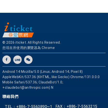
© 2026 iticket. All Rights Reserved.
您現在所使用的瀏覽器為 Chrome
Android 14 Mozilla/5.0 (Linux; Android 14; Pixel 8)
AppleWebKit/537.36 (KHTML, like Gecko) Chrome/131.0.0.0
Mobile Safari/537.36; ClaudeBot/1.0;
+claudebot@anthropic.com) N
聯絡我們
FAX：+886-7-5563215
TEL：+886-7-5563890~1