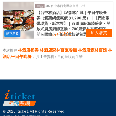
林
407台中市西屯區朝富路99號
中區
百
【台中林酒店】LV森林百匯｜平日午晚餐
匯
券（愛票網優惠價 $1,290 元）｜【門市常
林
備現貨・紙本票】｜百道頂級海陸盛宴・開
酒
放式廚房廚師互動・700席森林系渡假空
店
加入購買
1290
紙本票券
間・國旅卡一般額度核銷首選
1408
平
日
林酒店餐券 林酒店森林百匯餐廳 林酒店森林百匯 林
本次搜尋
午
酒店平日午晚餐
，
共
1
筆資料 / 目前呈現前
1
筆
晚
餐
|
愛
票
網
提
供
各
© 2026 iticket. All Rights Reserved.
式