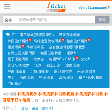
林
Select Language
▼
酒
店
搜尋
餐
券
林
7-11 電子票券(可即買即用)
漢來海港餐廳
酒
韓國促銷團體
高雄捷運代售票券
越南促銷團體
店
國外票券
小琉球專區
全台優惠電影票/展覽票
森
台灣主題樂園門票
帕里巴黎餐廳
運動幣
林
電子優惠票券
按摩券
各國WIFI / SIM 卡
文化幣
百
美容 SPA 按摩
澎湖
線上訂房
北區 美食
匯
中區 住宿券
北區 住宿券
東部 住宿券
南區 住宿券
餐
墾丁
南區 美食
中區 美食
溫泉 泡湯
租車/包車/接駁
廳
宅配商品
林
林酒店餐券 林酒店森林百匯餐廳 林酒店森林百匯 林
本次搜尋
酒
酒店平日午晚餐
，
共
1
筆資料 / 目前呈現前
1
筆
店
森
排序方式：
|
|
|
最新
銷量
價格