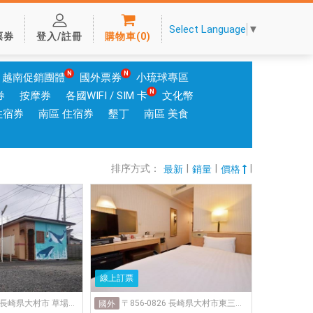
Select Language
▼
票券
登入/註冊
購物車
(
0
)
越南促銷團體
國外票券
小琉球專區
券
按摩券
各國WIFI / SIM 卡
文化幣
住宿券
南區 住宿券
墾丁
南區 美食
排序方式：
|
|
|
最新
銷量
價格
線上訂票
〒856-0007 長崎県大村市 草場町７９０-1
〒856-0826 長崎県大村市東三城町18-13
國外