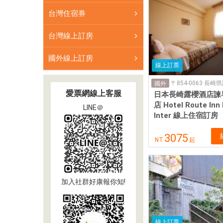
台灣住宿券
台灣線上訂房
國外線上訂房
線上訂票
國外
愛票網線上客服
日本長崎露櫻酒店諫
店 Hotel Route Inn 
LINE＠
Inter 線上住宿訂房
3075
NT
起
加入社群好康報你知!
線上訂票