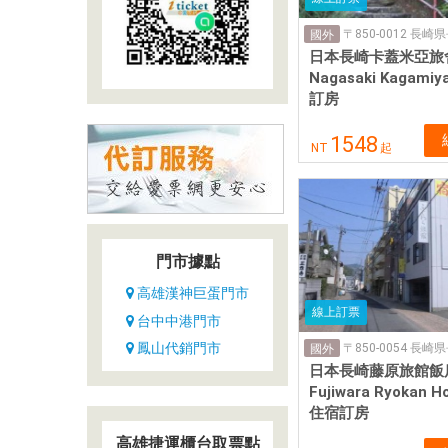
國外
日本長崎卡蓋米亞旅
Nagasaki Kagam
訂房
1548
NT
起
門市據點
高雄漢神巨蛋門市
線上訂票
台中中港門市
鳳山代銷門市
國外
日本長崎藤原旅館飯
Fujiwara Ryokan H
住宿訂房
高雄捷運櫃台取票點