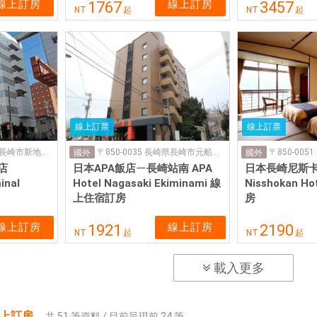
線上訂房
線上訂房
1767
3457
NT
起
NT
起
線上訂票
線上訂票
〒850-0842 長崎県長崎市新地町１−14
〒850-0035 長崎県長崎市元船町９−2
國外
國外
店
日本APA飯店ㄧ長崎站南 APA
日本長崎尼斯卡飯
inal
Hotel Nagasaki Ekiminami 線
Nisshokan 
上住宿訂房
房
線上訂房
線上訂房
1921
2190
NT
起
NT
起
載入更多
線上訂房
，
共
51
筆資料 / 目前呈現前
24
筆