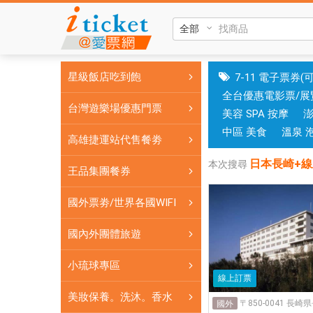
日
本
長
崎
星級飯店吃到飽
7-11 電子票券(
+線
全台優惠電影票/展
上
台灣遊樂場優惠門票
美容 SPA 按摩
訂
房|
中區 美食
溫泉 
高雄捷運站代售餐劵
台
日本長崎+
中
本次搜尋
王品集團餐券
和
高
國外票劵/世界各國WIFI
雄
有
國內外團體旅遊
實
小琉球專區
體
線上訂票
門
美妝保養。洗沐。香水
市，
國外