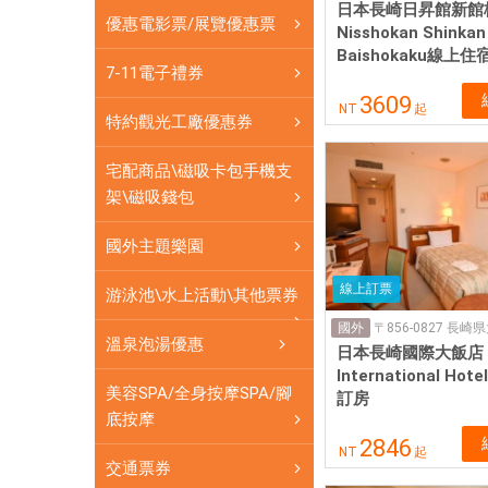
票
日本長崎日昇館新館
優惠電影票/展覽優惠票
券
Nisshokan Shinkan
Baishokaku線上
可
7-11電子禮券
即
3609
買
NT
起
特約觀光工廠優惠券
即
用
宅配商品\磁吸卡包手機支
架\磁吸錢包
國外主題樂園
線上訂票
游泳池\水上活動\其他票券
國外
溫泉泡湯優惠
日本長崎國際大飯店 Na
International Ho
美容SPA/全身按摩SPA/腳
訂房
底按摩
2846
NT
起
交通票券