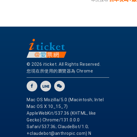
© 2026 iticket. All Rights Reserved.
您現在所使用的瀏覽器為 Chrome
Mac OS Mozilla/5.0 (Macintosh; Intel
Mac OS X 10_15_7)
AppleWebKit/537.36 (KHTML, like
Gecko) Chrome/131.0.0.0
Safari/537.36; ClaudeBot/1.0;
+claudebot@anthropic.com) N