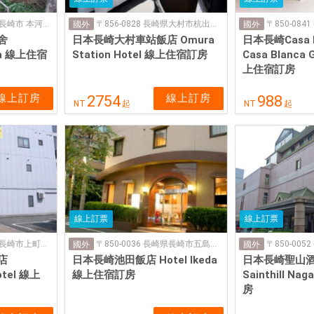
〒850-0012 長崎県長崎市 本河内１丁目１２ー９
〒856-0828 長崎県大村市杭出津３丁目385-6
國外
國外
舍
日本長崎大村車站飯店 Omura
日本長崎Casa 
iya 線上住宿
Station Hotel 線上住宿訂房
Casa Blanca 
上住宿訂房
線上訂房
線上訂房
2754
988
NT
起
NT
起
線上訂票
線上訂票
〒850-0054 長崎県長崎市上町６−12
〒850-0036 長崎県長崎市五島町６−23
國外
國外
店
日本長崎池田飯店 Hotel Ikeda
日本長崎聖山酒店
otel 線上
線上住宿訂房
Sainthill N
房