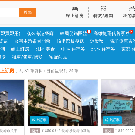
搜尋
線上訂房
特約/經銷
我的
可即買即用)
漢來海港餐廳
韓國促銷團體
高雄捷運代售票券
覽票
台灣主題樂園門票
帕里巴黎餐廳
運動幣
電子優惠票
澎湖
線上訂房
北區 美食
中區 住宿券
北區 住宿券
東部 
泡湯
租車/包車/接駁
宅配商品
線上訂房
，
共
51
筆資料 / 目前呈現前
24
筆
線上訂票
線上訂票
〒850-0041 長崎県長崎市浜平２丁目１４−1
〒850-0842 長崎県長崎市新地町１３−10
國外
國外