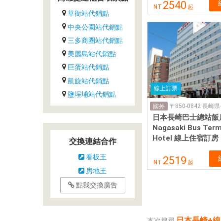
2540
NT
起
草衙站代銷點
中央公園站代銷點
三多商圈站代銷點
美麗島站代銷點
巨蛋站代銷點
凱旋站代銷點
線上訂票
鹽埕埔站代銷點
國外
日本長崎巴士總站飯
Nagasaki Bus Term
Hotel 線上住宿訂房
交換連結合作
看板王
2519
NT
起
房地王
點我交換廣告
日本長崎+
本次搜尋