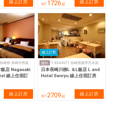
線上訂房
線上訂房
1726
NT
起
線上訂票
〒850-0051 長崎県 長崎市西坂町２０−１
〒854-0071 長崎県諫早市永昌東町１３−29
國外
店 Nagasaki
日本長崎川柳L ＆L飯店 L and
Hotel 線上住宿訂
Hotel Senryu 線上住宿訂房
線上訂房
線上訂房
2709
NT
起