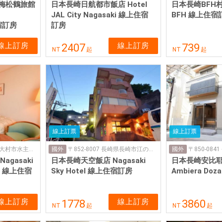
梅松鶴旅館
日本長崎日航都市飯店 Hotel
日本長崎BFH村旅
JAL City Nagasaki 線上住宿
BFH 線上住宿
住宿訂房
訂房
線上訂房
線上訂房
2407
739
NT
起
NT
起
線上訂票
線上訂票
〒856-0827 長崎県大村市水主町１丁目973-1
〒852-8007 長崎県長崎市江の浦町１８−1
國外
國外
gasaki
日本長崎天空飯店 Nagasaki
日本長崎安比
tel 線上住宿
Sky Hotel 線上住宿訂房
Ambiera D
線上訂房
線上訂房
1778
3860
NT
起
NT
起