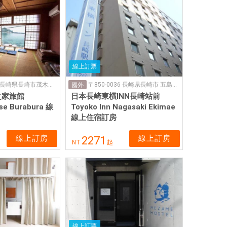
線上訂票
〒851-0241 長崎県長崎市茂木町2190-11
〒850-0036 長崎県長崎市 五島町５−４５
國外
之家旅館
日本長崎東橫INN長崎站前
se Burabura 線
Toyoko Inn Nagasaki Ekimae
線上住宿訂房
線上訂房
線上訂房
2271
NT
起
線上訂票