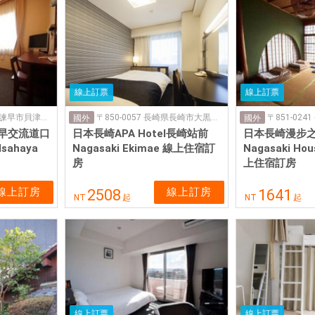
線上訂票
線上訂票
〒854-0063 長崎県諫早市貝津町1682-1
〒850-0057 長崎県長崎市大黒町２−1
國外
國外
早交流道口
日本長崎APA Hotel長崎站前
日本長崎漫步
Isahaya
Nagasaki Ekimae 線上住宿訂
Nagasaki Hou
房
上住宿訂房
線上訂房
線上訂房
2508
1641
NT
起
NT
起
線上訂票
線上訂票