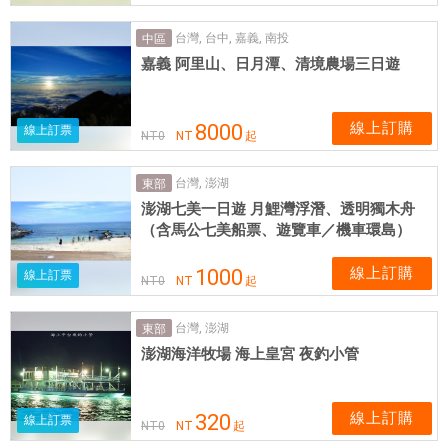
台灣, 台中, 嘉義, 南投
中區
嘉義 阿里山、日月潭、清境農場三日遊
線上訂購
8000
線上訂票
NT
0
NT
起
台灣, 澎湖
東部
澎湖七美一日遊 月鯉灣浮潛、透明獨木舟
（含馬公七美船票、遊覽車／機車環島）
線上訂購
1000
線上訂票
NT
0
NT
起
台灣, 澎湖
東部
澎湖海洋牧場 海上皇宮 夜釣小管
線上訂購
320
線上訂票
NT
0
NT
起