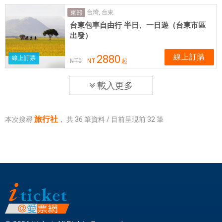
台灣, 台東
東部
台東包車自由行 半日、一日遊（台東市區
出發）
線上訂購
2880
線上訂票
NT
0
NT
起
載入更多
旅行社
本次搜尋
，
共
36
筆資料 / 目前呈現前
32
筆