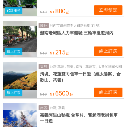
立即預定
880
代訂服務
NT
0
NT
起
河內市還劍市李太祖路蘇街 31 號
國外
越南老城區人力車體驗 三輪車漫遊河內
線上訂房
215
線上訂票
NT
0
NT
起
台灣-花蓮 , 苗栗 , 南投 , 花蓮市 , 太魯閣國家公園
東部
清境、花蓮雙向包車一日遊（經太魯閣、合
歡山、武嶺）
線上訂購
6500
線上訂票
NT
0
NT
起
台灣, 嘉義
南區
嘉義阿里山秘境 合掌村、奮起湖老街包車
一日遊