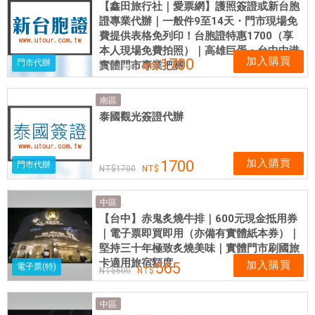
【鑫田旅行社｜愛票網】護照簽證或新台胞
證專業代辦｜一般件9至14天・門市現場免
費提供表格免列印！台胞證特惠1700（享
本人現場免費拍照）｜高雄巨蛋・台中中港
加入購買
1700
門市代辦
實體門市專業把關
1700
南區
泰國觀光簽證代辦
加入購買
1700
門市代辦
1700
中區
【台中】赤鬼炙燒牛排｜600元現金抵用券
｜電子票即買即用（亦備有實體紙本券）｜
堅持三十年極致炙燒美味｜實體門市刷國旅
卡適用旅宿額度
加入購買
565
電子票(特)
600
中區