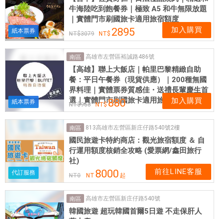
牛海陸吃到飽餐券｜極致 A5 和牛無限放題
｜實體門市刷國旅卡適用旅宿額度
加入購買
2895
紙本票券
3079
高雄市左營區裕誠路486號
南區
【高雄】聯上大飯店｜帕里巴黎精緻自助
餐：平日午餐券（現貨供應）｜200種無國
界料理｜實體票券質感佳・送禮長輩慶生首
選｜實體門市刷國旅卡適用旅宿額度
加入購買
880
紙本票券
968
813高雄市左營區新庄仔路540號2樓
南區
國民旅遊卡特約商店：觀光旅宿額度 ＆ 自
行運用額度核銷全攻略 (愛票網/鑫田旅行
社)
前往LINE客服
8000
代訂服務
NT
0
NT
起
高雄市左營區新庄仔路540號
南區
韓國旅遊 超玩韓國首爾5日遊 不走保肝人