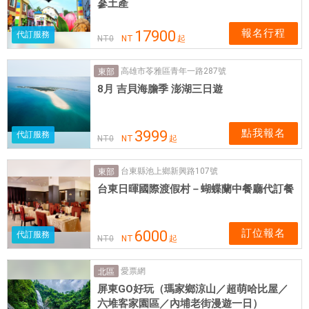
蔘土產
報名行程
17900
代訂服務
NT
0
NT
起
高雄市苓雅區青年一路287號
東部
8月 吉貝海膽季 澎湖三日遊
點我報名
3999
代訂服務
NT
0
NT
起
台東縣池上鄉新興路107號
東部
台東日暉國際渡假村－蝴蝶蘭中餐廳代訂餐
訂位報名
6000
代訂服務
NT
0
NT
起
愛票網
北區
屏東GO好玩（瑪家鄉涼山／超萌哈比屋／
六堆客家園區／內埔老街漫遊一日）