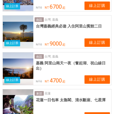
線上訂購
6700
線上訂票
NT
0
NT
起
台灣, 嘉義
南區
台灣嘉義經典必遊 入住阿里山賓館二日
線上訂購
9000
線上訂票
NT
0
NT
起
台灣, 嘉義
南區
嘉義 阿里山兩天一夜（奮起湖、祝山線日
出）
線上訂購
4700
線上訂票
NT
0
NT
起
花蓮
東部
花蓮一日包車 太魯閣、清水斷崖、七星潭