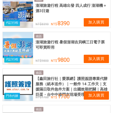
體
澎湖旅遊行程 高雄出發 四人成行 澎湖機＋
網
酒3日遊
卡
可
加入購買
8390
代訂行程
8390
即
買
南區
即
澎湖旅遊行程 暑假澎湖吉貝嶼三日電子票
用
可即買即用
加入購買
9800
代訂行程
9800
南區
【鑫田旅行社｜愛票網】護照簽證專業代辦
服務（紙本送件）｜一般件 14 工作天｜支
援隔日取件急件方案｜出國效期把關｜高雄
巨蛋・台中中港門市現場受理
加入購買
1700
門市代辦
1700
南區