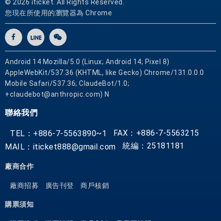
© 2026 iticket. All Rights Reserved.
您現在所使用的瀏覽器為 Chrome
Android 14 Mozilla/5.0 (Linux; Android 14; Pixel 8)
AppleWebKit/537.36 (KHTML, like Gecko) Chrome/131.0.0.0
Mobile Safari/537.36; ClaudeBot/1.0;
+claudebot@anthropic.com) N
聯絡我們
FAX：+886-7-5563215
TEL：+886-7-5563890~1
統編：25181181
MAIL：iticket888@gmail.com
廠商合作
廠商招募
廣告刊登
商戶核銷
購票須知