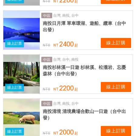
2200
NT
0
NT
起
台灣, 南投, 台中
中區
南投日月潭 單車環湖、遊船、纜車（台中
出發）
線上訂購
2400
線上訂票
NT
0
NT
起
台灣, 台中, 南投
中區
南投杉林溪一日遊 杉林溪、松瀧岩、忘憂
森林（台中出發）
線上訂購
2200
線上訂票
NT
0
NT
起
台灣, 南投, 台中
中區
南投清境 清境農場合歡山一日遊（台中出
發）
線上訂購
2000
線上訂票
NT
0
NT
起