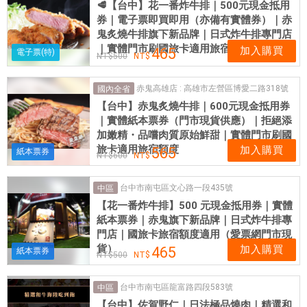
🥩【台中】花一番炸牛排｜500元現金抵用
券｜電子票即買即用（亦備有實體券）｜赤
鬼炙燒牛排旗下新品牌｜日式炸牛排專門店
｜實體門市刷國旅卡適用旅宿額度
加入購買
465
電子票(特)
500
赤鬼高雄店 : 高雄市左營區博愛二路318號
國內全省
【台中】赤鬼炙燒牛排｜600元現金抵用券
｜實體紙本票券（門市現貨供應）｜拒絕添
加嫩精・品嚐肉質原始鮮甜｜實體門市刷國
旅卡適用旅宿額度
加入購買
565
紙本票券
600
台中市南屯區文心路一段435號
中區
【花一番炸牛排】500 元現金抵用券｜實體
紙本票券｜赤鬼旗下新品牌｜日式炸牛排專
門店｜國旅卡旅宿額度適用（愛票網門市現
貨）
加入購買
465
紙本票券
500
台中市南屯區龍富路四段583號
中區
【台中】佐賀野仁｜日法極品燒肉｜精選和