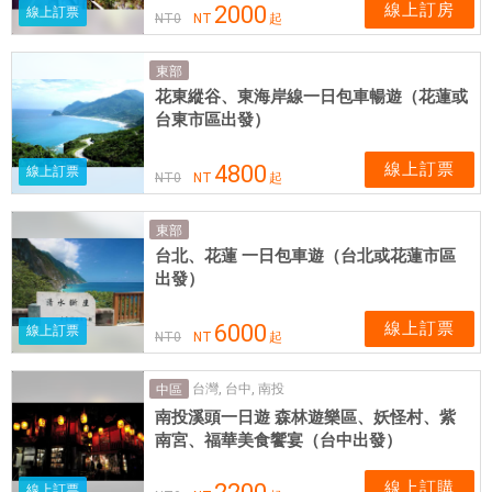
線上訂房
2000
線上訂票
NT
0
NT
起
東部
花東縱谷、東海岸線一日包車暢遊（花蓮或
台東市區出發）
線上訂票
4800
線上訂票
NT
0
NT
起
東部
台北、花蓮 一日包車遊（台北或花蓮市區
出發）
線上訂票
6000
線上訂票
NT
0
NT
起
台灣, 台中, 南投
中區
南投溪頭一日遊 森林遊樂區、妖怪村、紫
南宮、福華美食饗宴（台中出發）
線上訂購
線上訂票