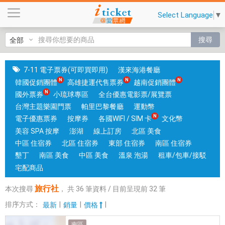
旅
Select Language
▼
行
社
搜尋
|
國
旅
7-11 電子票券(可即買即用)
漢來海港餐廳
卡
韓國促銷團體
高雄捷運代售票券
越南促銷團體
門
國外票券
小琉球專區
全台優惠電影票/展覽票
市
台灣主題樂園門票
帕里巴黎餐廳
運動幣
可
電子優惠票券
按摩券
各國WIFI / SIM 卡
文化幣
核
美容 SPA 按摩
澎湖
線上訂房
北區 美食
銷
中區 住宿券
北區 住宿券
東部 住宿券
南區 住宿券
；
墾丁
南區 美食
中區 美食
溫泉 泡湯
租車/包車/接駁
銷
宅配商品
售
旅行社
本次搜尋
，
共
36
筆資料 / 目前呈現前
32
筆
各
國
排序方式：
|
|
|
最新
銷量
價格
實
南區