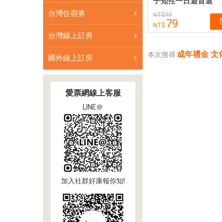
子知性一日遊首選
台灣住宿券
99
79
台灣線上訂房
成年禮金 文
本次搜尋
國外線上訂房
愛票網線上客服
LINE＠
加入社群好康報你知!