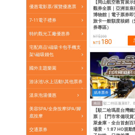
券
【岡山航空教育展示
優惠電影票/展覽優惠票
觀券全票｜亞洲首座
可
博物館｜電子票券即
即
7-11電子禮券
旅卡一般額度核銷（
買
券專區）
即
特約觀光工廠優惠券
200
用
180
宅配商品\磁吸卡包手機支
架\磁吸錢包
國外主題樂園
游泳池\水上活動\其他票券
紙本票券
溫泉泡湯優惠
南區
美容SPA/全身按摩SPA/腳
【駁二哈瑪星台灣鐵
底按摩
票｜【門市常備現貨
萊倉庫・全台首創百
場景・1:87 HO規
交通票券