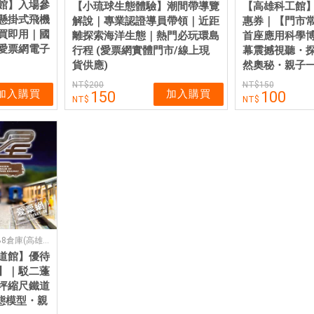
館】入場參
【小琉球生態體驗】潮間帶導覽
【高雄科工館
懸掛式飛機
解說｜專業認證導員帶領｜近距
惠券｜【門市
買即用｜國
離探索海洋生態｜熱門必玩環島
首座應用科學
愛票網電子
行程 (愛票網實體門市/線上現
幕震撼視聽・
貨供應)
然奧秘・親子
200
150
加入購買
加入購買
150
100
駁二特區蓬萊B7、B8倉庫(高雄市鼓山區蓬萊路99號)
道館】優待
】｜駁二蓬
坪縮尺鐵道
動態模型・親