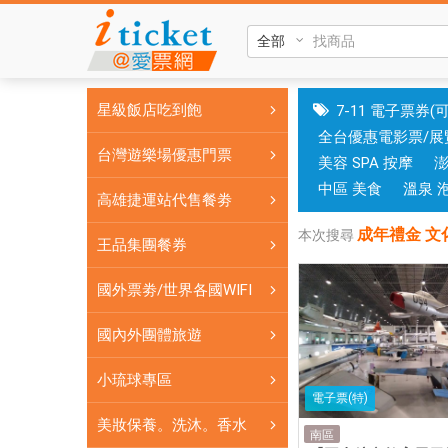
成
年
禮
金
星級飯店吃到飽
7-11 電子票券(
文
全台優惠電影票/展
化
台灣遊樂場優惠門票
美容 SPA 按摩
幣|
台
中區 美食
溫泉 
高雄捷運站代售餐劵
中
成年禮金 文
和
本次搜尋
王品集團餐券
高
雄
國外票劵/世界各國WIFI
有
實
國內外團體旅遊
體
小琉球專區
門
電子票(特)
市，
美妝保養。洗沐。香水
票
南區