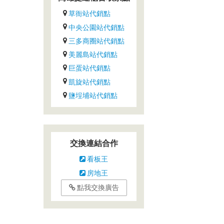
草衙站代銷點
中央公園站代銷點
三多商圈站代銷點
美麗島站代銷點
巨蛋站代銷點
凱旋站代銷點
鹽埕埔站代銷點
交換連結合作
看板王
房地王
點我交換廣告