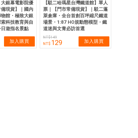
】大銀幕電影院優
【駁二哈瑪星台灣鐵道館】單人
常備現貨】｜國內
票｜【門市常備現貨】｜駁二蓬
博物館・極致大銀
萊倉庫・全台首創百坪縮尺鐵道
探索科技教育與自
場景・1:87 HO規動態模型・鐵
一日遊指名景點
道迷與文青必訪首選
149
加入購買
加入購買
129