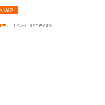
加入購買
化幣
，
共
5
筆資料 / 目前呈現前
5
筆