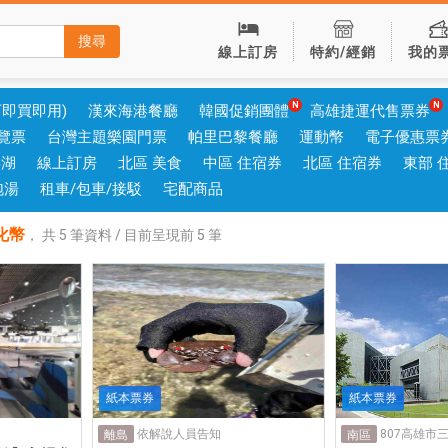
搜尋
線上訂房
特約/經銷
我的
可即買即用)
漢來海港餐廳
韓國促銷團體
高雄捷運代售票券
覽票
台灣主題樂園門票
帕里巴黎餐廳
運動幣
電子優惠票
澎湖
線上訂房
北區 美食
中區 住宿券
北區 住宿券
東部 
泡湯
租車/包車/接駁
宅配商品
化幣
，
共
5
筆資料 / 目前呈現前
5
筆
紙本票券
紙本票券
依解說人員告知
807高雄市
離島
南區