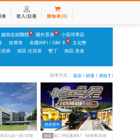
票券
登入/註冊
購物車
(
0
)
越南促銷團體
國外票券
小琉球專區
券
按摩券
各國WIFI / SIM 卡
文化幣
住宿券
南區 住宿券
墾丁
南區 美食
排序方式：
|
|
|
最新
銷量
價格
紙本票券
三民區九如一路720號
駁二特區蓬萊B7、B8倉庫(高雄市鼓山區蓬萊路99號)
南區