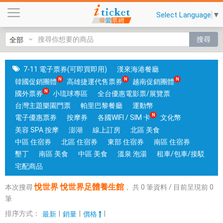
悅
Select Language
▼
世
界
搜尋
悅
世
界
7-11 電子票券(可即買即用)
漢來海港餐廳
足
韓國促銷團體
高雄捷運代售票券
越南促銷團體
體
國外票券
小琉球專區
全台優惠電影票/展覽票
養
台灣主題樂園門票
帕里巴黎餐廳
運動幣
生
電子優惠票券
按摩券
各國WIFI / SIM 卡
文化幣
館
美容 SPA 按摩
澎湖
線上訂房
北區 美食
|
中區 住宿券
北區 住宿券
東部 住宿券
南區 住宿券
台
墾丁
南區 美食
中區 美食
溫泉 泡湯
租車/包車/接駁
中
宅配商品
和
悅世界 悅世界足體養生館
本次搜尋
，
共
0
筆資料 / 目前呈現前
0
高
筆
雄
有
排序方式：
|
|
|
最新
銷量
價格