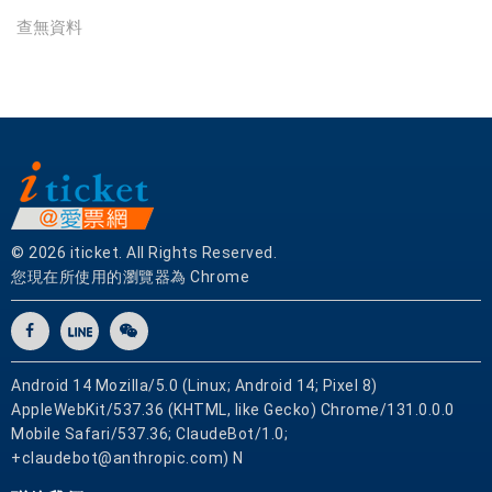
實
查無資料
體
門
市
，
票
券
可
即
買
© 2026 iticket. All Rights Reserved.
即
您現在所使用的瀏覽器為 Chrome
用
Android 14 Mozilla/5.0 (Linux; Android 14; Pixel 8)
AppleWebKit/537.36 (KHTML, like Gecko) Chrome/131.0.0.0
Mobile Safari/537.36; ClaudeBot/1.0;
+claudebot@anthropic.com) N