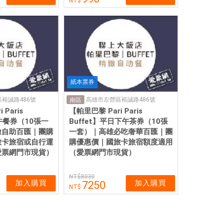
紙本票券
裕誠路486號
高雄市左營區裕誠路486號
南區
Paris
【帕里巴黎 Pari Paris
日午餐券（10張一
Buffet】平日下午茶券（10張
緻自助百匯｜團購
一套）｜高雄必吃奢華百匯｜團
旅卡旅宿或自行運
購優惠價｜國旅卡旅宿額度適用
愛票網門市現貨）
（愛票網門市現貨）
8030
加入購買
加入購買
7250