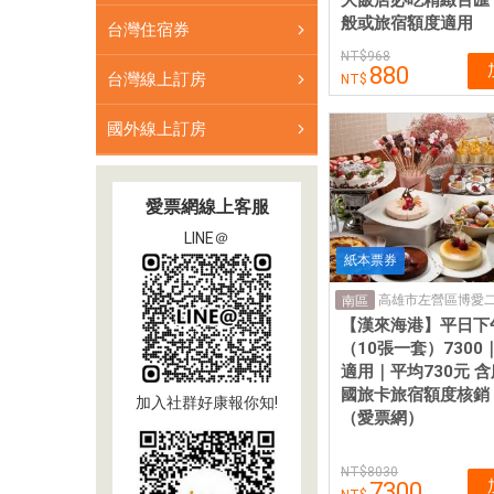
般或旅宿額度適用
台灣住宿券
968
880
台灣線上訂房
國外線上訂房
愛票網線上客服
LINE＠
紙本票券
高雄市左營區博愛二
南區
【漢來海港】平日下
（10張一套）730
適用｜平均730元 
國旅卡旅宿額度核銷
加入社群好康報你知!
（愛票網）
8030
7300