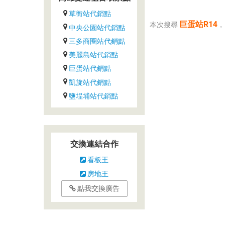
草衙站代銷點
巨蛋站R14
本次搜尋
，
中央公園站代銷點
三多商圈站代銷點
美麗島站代銷點
巨蛋站代銷點
凱旋站代銷點
鹽埕埔站代銷點
交換連結合作
看板王
房地王
點我交換廣告