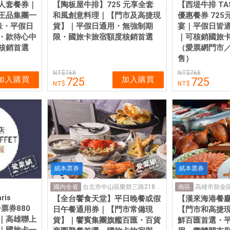
人套餐券｜
【陶板屋牛排】725 元享全套
【西堤牛排 TA
王品集團一
和風創意料理｜【門市及高捷現
優惠餐券 725
味・平假日
貨】｜平假日通用・無強制期
宴｜平假日皆
・款待心中
限・國旅卡旅宿額度核銷首選
｜可核銷國旅
核銷首選
（愛票網門市
售）
768
768
加入購買
加入購買
725
725
紙本票券
紙本票券
台北市中山區樂群三路218號4樓
高雄市前金區
國內全省
南區
ris
【全台饗食天堂】平日晚餐或假
【漢來海港餐
子票券880
日午餐通用券｜【門市常備現
【門市和高捷
｜高雄聯上
貨】｜饗賓集團旗艦百匯・百貨
鮮百匯首選・
｜國旅卡一