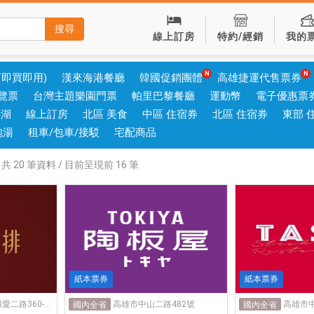
搜尋
線上訂房
特約/經銷
我的
可即買即用)
漢來海港餐廳
韓國促銷團體
高雄捷運代售票券
覽票
台灣主題樂園門票
帕里巴黎餐廳
運動幣
電子優惠票
澎湖
線上訂房
北區 美食
中區 住宿券
北區 住宿券
東部 
泡湯
租車/包車/接駁
宅配商品
共
20
筆資料 / 目前呈現前
16
筆
紙本票券
紙本票券
高雄市左營區博愛二路360-2號
高雄市中山二路482號
高雄市中
國內全省
國內全省