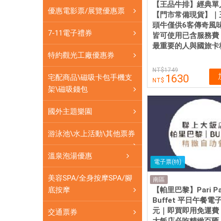
買
【王品牛排】經典單
優惠電影票/展覽優惠票
即
【門市常備現貨】｜
頭牛僅供6客傳奇風
用
7-11電子禮券
皆可使用已含服務費
最重要的人與國旅卡
特約觀光工廠優惠券
1749
1630
宅配商品\磁吸卡包手機支
架\磁吸錢包
國外主題樂園
游泳池\水上活動\其他票券
溫泉泡湯優惠
電子票(特)
美容SPA/全身按摩SPA/腳
南區
【帕里巴黎】Pari Pa
底按摩
Buffet 平日午餐電
元｜即買即用免運費
交通票券
大飯店必吃精緻百匯