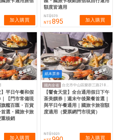
刷國旅卡適用旅宿
匯・國旅卡核銷旅宿或自行運用
額度皆適用
979
加入購買
加入購買
895
紙本票券
用
台北市中山區樂群三路218號4樓
國內全省
堂】平日午餐和假
【饗食天堂】全台通用假日下午
券｜【門市常備現
茶美饌券｜週末午後聚餐首選｜
團旗艦百匯・百貨
與平日午餐通用｜國旅卡旅宿額
一首選・國旅卡旅
度適用（愛票網門市現貨）
雙重核銷
1021
加入購買
加入購買
990