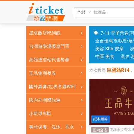
巨
蛋
站
R14|
星級飯店吃到飽
7-11 電子票券(
台
全台優惠電影票/展
中
台灣遊樂場優惠門票
美容 SPA 按摩
和
高
中區 美食
溫泉 
高雄捷運站代售餐劵
雄
巨蛋站R14
有
本次搜尋
，
王品集團餐券
實
體
國外票劵/世界各國WIFI
門
市，
國內外團體旅遊
票
小琉球專區
券
紙本票券
可
美妝保養。洗沐。香水
即
國內全省