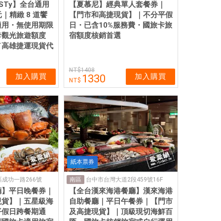
STy】全台通用
【夏慕尼】經典單人套餐券｜
元｜精緻 8 道饗
【門市和高捷現貨】｜不分平假
適用・無使用期限
日・已含10%服務費・國旅卡旅
卡觀光旅遊額度
宿額度核銷首選
／高雄捷運現貨代
1408
加入購買
加入購買
1330
紙本票券
成功一路266號
台中市台灣大道2段459號16F
南區
廳】平日晚餐券｜
【全台漢來海港餐廳】漢來海港
現貨】｜五星級海
自助餐廳｜平日午餐券｜【門市
平假日跨餐期通
及高捷現貨】｜頂級現切海鮮百