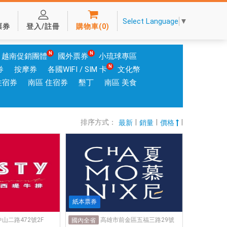
Select Language
▼
票券
登入/註冊
購物車
(
0
)
越南促銷團體
國外票券
小琉球專區
券
按摩券
各國WIFI / SIM 卡
文化幣
住宿券
南區 住宿券
墾丁
南區 美食
排序方式：
|
|
|
最新
銷量
價格
紙本票券
山二路472號2F
高雄市前金區五福三路29號
國內全省