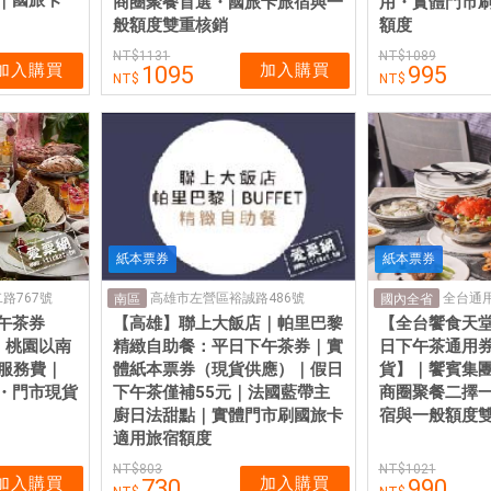
商圈聚餐首選・國旅卡旅宿與一
用・實體門市
般額度雙重核銷
額度
1131
1089
加入購買
加入購買
1095
995
紙本票券
紙本票券
路767號
高雄市左營區裕誠路486號
全台通
南區
國內全省
午茶券
【高雄】聯上大飯店｜帕里巴黎
【全台饗食天
0｜桃園以南
精緻自助餐：平日下午茶券｜實
日下午茶通用
含服務費｜
體紙本票券（現貨供應）｜假日
貨】｜饗賓集
・門市現貨
下午茶僅補55元｜法國藍帶主
商圈聚餐二擇
廚日法甜點｜實體門市刷國旅卡
宿與一般額度
適用旅宿額度
803
1021
加入購買
加入購買
730
990