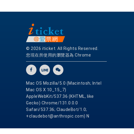
© 2026 iticket. All Rights Reserved.
您現在所使用的瀏覽器為 Chrome
Mac OS Mozilla/5.0 (Macintosh; Intel
Mac OS X 10_15_7)
AppleWebKit/537.36 (KHTML, like
Gecko) Chrome/131.0.0.0
Safari/537.36; ClaudeBot/1.0;
+claudebot@anthropic.com) N