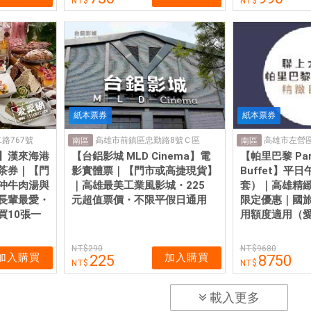
紙本票券
紙本票券
路767號
高雄市前鎮區忠勤路8號Ｃ區
高雄市左營區
南區
南區
】漢來海港
【台鋁影城 MLD Cinema】電
【帕里巴黎 Pari 
茶券｜【門
影實體票｜【門市或高捷現貨】
Buffet】平
沖牛肉湯與
｜高雄最美工業風影城・225
套）｜高雄精
長輩最愛・
元超值票價・不限平假日通用
限定優惠｜國
買10張一
用額度適用（
290
9680
加入購買
加入購買
225
8750
載入更多