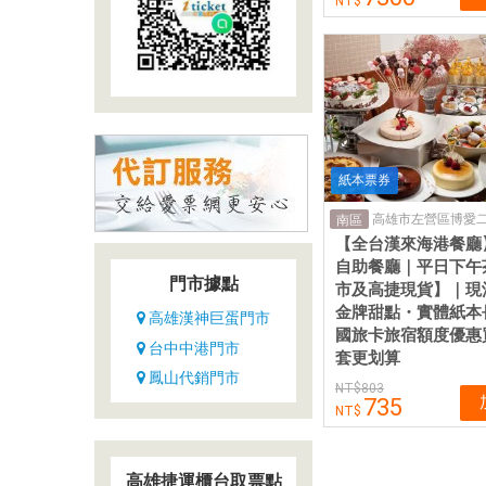
紙本票券
高雄市左營區博愛二
南區
【全台漢來海港餐廳
自助餐廳｜平日下午
門市據點
市及高捷現貨】｜現
金牌甜點・實體紙本
高雄漢神巨蛋門市
國旅卡旅宿額度優惠
台中中港門市
套更划算
鳳山代銷門市
803
735
高雄捷運櫃台取票點