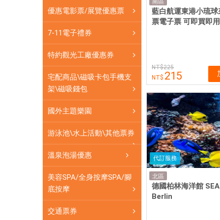
諾
南區
優惠電影票/展覽優惠票
藍白航運東港小琉球
亞
票電子票 可即買即用
方
7-11電子禮券
舟
海
特約觀光工廠優惠券
洋
225
館|
215
宅配商品\磁吸卡包手機支
愛
架\磁吸錢包
票
網
國外主題樂園
提
供
游泳池\水上活動\其他票券
各
溫泉泡湯優惠
式
代訂服務
優
美容SPA/全身按摩SPA/腳
北區
惠
德國柏林海洋館 SEA 
底按摩
票
Berlin
券
交通票券