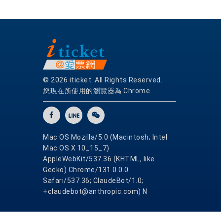
© 2026 iticket. All Rights Reserved.
您現在所使用的瀏覽器為 Chrome
Mac OS Mozilla/5.0 (Macintosh; Intel
Mac OS X 10_15_7)
AppleWebKit/537.36 (KHTML, like
Gecko) Chrome/131.0.0.0
Safari/537.36; ClaudeBot/1.0;
+claudebot@anthropic.com) N