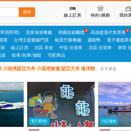
搜尋
線上訂房
特約/經銷
我的
可即買即用)
漢來海港餐廳
韓國促銷團體
高雄捷運代售票券
覽票
台灣主題樂園門票
帕里巴黎餐廳
運動幣
電子優惠票
澎湖
線上訂房
北區 美食
中區 住宿券
北區 住宿券
東部 
泡湯
租車/包車/接駁
宅配商品
 小琉球諾亞方舟 小琉球旅遊 諾亞方舟 海洋館
，
共
8
筆資
電子票(特)
代訂服務