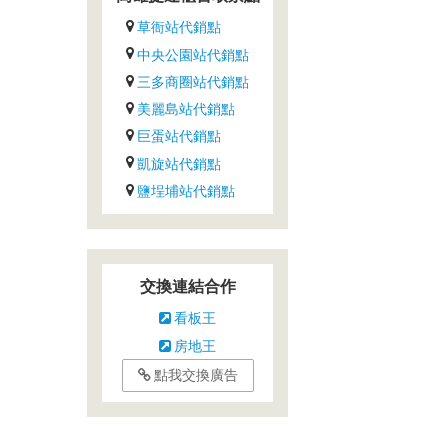
草衙站代銷點
中央公園站代銷點
三多商圈站代銷點
美麗島站代銷點
巨蛋站代銷點
凱旋站代銷點
鹽埕埔站代銷點
交換連結合作
看板王
房地王
點我交換廣告