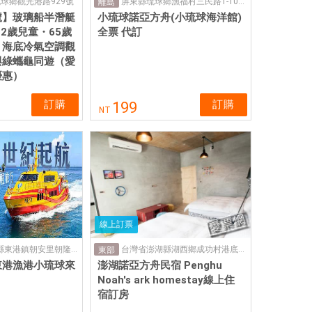
琉球鄉觀光港路929號
屏東縣琉球鄉漁福村三民路1-100號（環島公路往旭日亭的方向）
離島
號】玻璃船半潛艇
小琉球諾亞方舟(小琉球海洋館)
2歲兒童・65歲
全票 代訂
｜海底冷氣空調觀
與綠蠵龜同遊（愛
優惠）
訂購
訂購
199
NT
線上訂票
92844 屏東縣東港鎮朝安里朝隆路43號 (航運中心 泰富航運)
台灣省澎湖縣湖西鄉成功村港底150號
東部
東港漁港小琉球來
澎湖諾亞方舟民宿 Penghu
Noah's ark homestay線上住
宿訂房