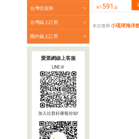
591
NT
起
台灣住宿券
台灣線上訂房
小琉球海洋館
本次搜尋
國外線上訂房
愛票網線上客服
LINE＠
加入社群好康報你知!