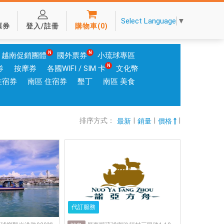
Select Language
▼
票券
登入/註冊
購物車
(
0
)
越南促銷團體
國外票券
小琉球專區
券
按摩券
各國WIFI / SIM 卡
文化幣
住宿券
南區 住宿券
墾丁
南區 美食
排序方式：
|
|
|
最新
銷量
價格
代訂服務