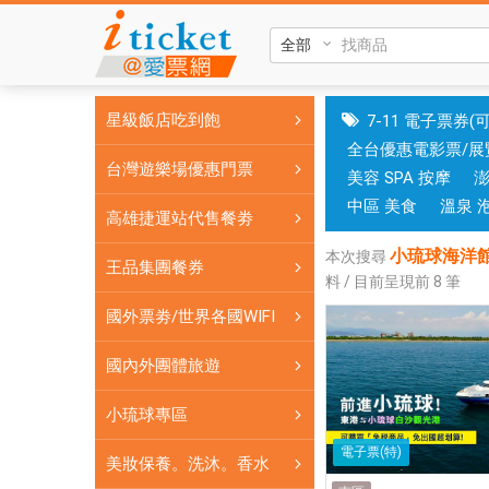
小
琉
球
海
星級飯店吃到飽
7-11 電子票券(
洋
全台優惠電影票/展
館
台灣遊樂場優惠門票
美容 SPA 按摩
小
琉
中區 美食
溫泉 
高雄捷運站代售餐劵
球
小琉球海洋館
諾
本次搜尋
王品集團餐券
料 / 目前呈現前
8
筆
亞
方
國外票劵/世界各國WIFI
舟
小
國內外團體旅遊
琉
小琉球專區
球
旅
電子票(特)
美妝保養。洗沐。香水
遊