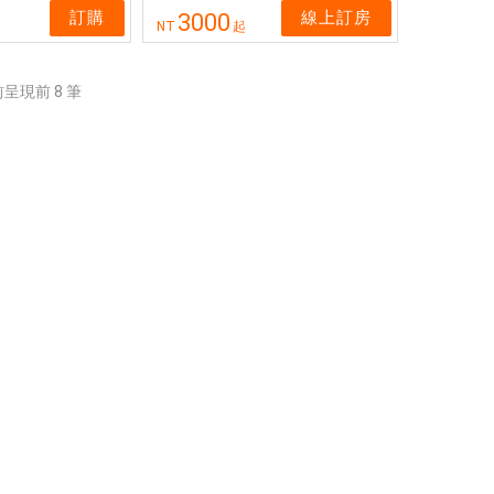
訂購
線上訂房
3000
NT
起
目前呈現前
8
筆