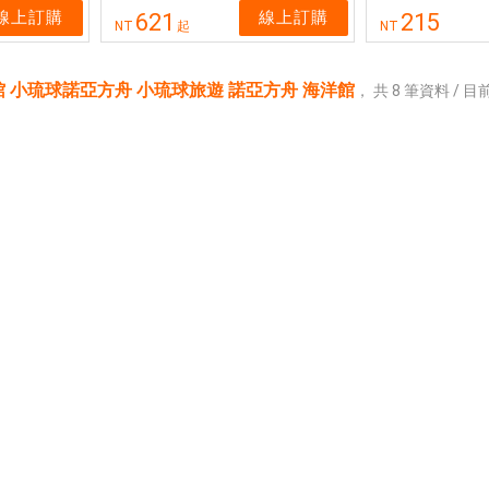
線上訂購
線上訂購
621
215
NT
起
NT
 小琉球諾亞方舟 小琉球旅遊 諾亞方舟 海洋館
，
共
8
筆資料 / 