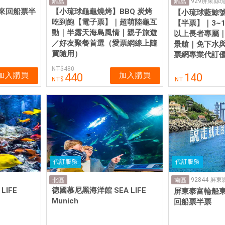
929屏東縣
離島
離島
來回船票半
【小琉球龜龜燒烤】BBQ 炭烤
【小琉球藍鯨
吃到飽【電子票】｜超萌陸龜互
【半票】｜3~1
動｜半露天海島風情｜親子旅遊
以上長者專屬
／好友聚餐首選（愛票網線上隨
景艙｜免下水
買隨用）
票網專業代訂
480
加入購買
加入購買
440
140
NT
代訂服務
代訂服務
北區
南區
LIFE
德國慕尼黑海洋館 SEA LIFE
屏東泰富輪船
Munich
回船票半票