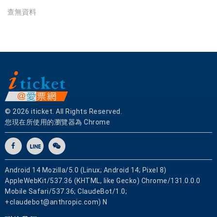
餐
查無資料
券
|
愛
票
網
© 2026 iticket. All Rights Reserved.
您現在所使用的瀏覽器為 Chrome
Android 14 Mozilla/5.0 (Linux; Android 14; Pixel 8)
AppleWebKit/537.36 (KHTML, like Gecko) Chrome/131.0.0.0
Mobile Safari/537.36; ClaudeBot/1.0;
+claudebot@anthropic.com) N