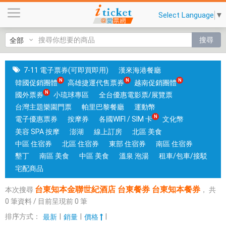
台
Select Language
▼
東
知
搜尋
本
金
聯
7-11 電子票券(可即買即用)
漢來海港餐廳
世
韓國促銷團體
高雄捷運代售票券
越南促銷團體
紀
國外票券
小琉球專區
全台優惠電影票/展覽票
酒
台灣主題樂園門票
帕里巴黎餐廳
運動幣
店
電子優惠票券
按摩券
各國WIFI / SIM 卡
文化幣
台
美容 SPA 按摩
澎湖
線上訂房
北區 美食
東
中區 住宿券
北區 住宿券
東部 住宿券
南區 住宿券
餐
墾丁
南區 美食
中區 美食
溫泉 泡湯
租車/包車/接駁
券
宅配商品
台
台東知本金聯世紀酒店 台東餐券 台東知本餐券
本次搜尋
，
共
東
0
筆資料 / 目前呈現前
0
筆
知
本
排序方式：
|
|
|
最新
銷量
價格