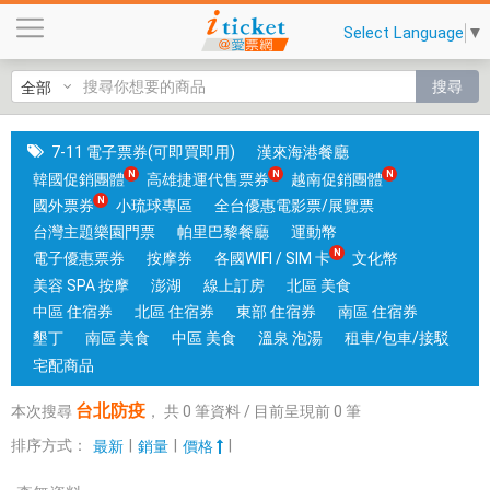
台
Select Language
▼
北
防
搜尋
疫
|
國
7-11 電子票券(可即買即用)
漢來海港餐廳
旅
韓國促銷團體
高雄捷運代售票券
越南促銷團體
卡
國外票券
小琉球專區
全台優惠電影票/展覽票
門
台灣主題樂園門票
帕里巴黎餐廳
運動幣
市
電子優惠票券
按摩券
各國WIFI / SIM 卡
文化幣
可
美容 SPA 按摩
澎湖
線上訂房
北區 美食
核
中區 住宿券
北區 住宿券
東部 住宿券
南區 住宿券
銷
墾丁
南區 美食
中區 美食
溫泉 泡湯
租車/包車/接駁
；
宅配商品
銷
台北防疫
本次搜尋
，
共
0
筆資料 / 目前呈現前
0
筆
售
各
排序方式：
|
|
|
最新
銷量
價格
國