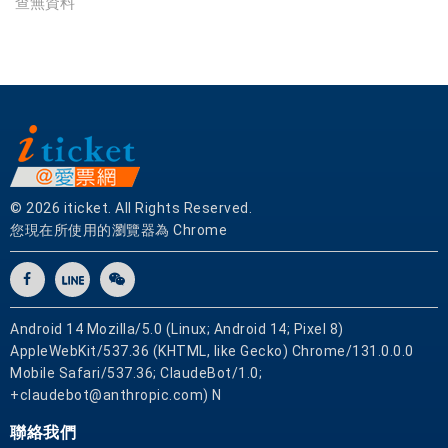
查無資料
實
體
網
卡
可
即
買
即
用
© 2026 iticket. All Rights Reserved.
您現在所使用的瀏覽器為 Chrome
Android 14 Mozilla/5.0 (Linux; Android 14; Pixel 8)
AppleWebKit/537.36 (KHTML, like Gecko) Chrome/131.0.0.0
Mobile Safari/537.36; ClaudeBot/1.0;
+claudebot@anthropic.com) N
聯絡我們