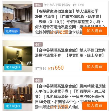
售
台中市和平區東關路一段115號
中區
各
【谷關露泉渡假溫泉館】雙人湯屋淡季
式
2HR 泡湯券｜【門市常備現貨・紙本票】
餐
｜淡季（3~10月）平假日享整整 2 小時・
券
偌大觀音石湯池私密空間・鄰近谷關溫泉文
加入購買
應
1280
紙本票券
化館與明治老街・國旅卡核銷首選
1500
有
盡
中區
有
【台中谷關明高溫泉會館】雙人平假日室內
湯屋泡湯電子券｜【即買即用・線上發券】
加入購買
650
電子票(特)
880
中區
【台中谷關明高溫泉會館】風尚精緻湯房雙
人平假日泡湯電子券｜【即買即用・線上發
券】｜風尚精緻湯房・平日爽泡90分鐘/假
日60分鐘・谷關鬧區中心・百年日治名
加入購買
1299
電子票(特)
湯・鄰近梢來步道與八仙山
1738