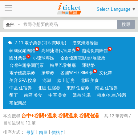
台
Select Language
▼
中
+
搜尋
谷
關
+
7-11 電子票券(可即買即用)
漢來海港餐廳
溫
韓國促銷團體
高雄捷運代售票券
越南促銷團體
泉
國外票券
小琉球專區
全台優惠電影票/展覽票
谷
台灣主題樂園門票
帕里巴黎餐廳
運動幣
關
電子優惠票券
按摩券
各國WIFI / SIM 卡
文化幣
溫
美容 SPA 按摩
澎湖
線上訂房
北區 美食
泉
中區 住宿券
北區 住宿券
東部 住宿券
南區 住宿券
谷
墾丁
南區 美食
中區 美食
溫泉 泡湯
租車/包車/接駁
關
宅配商品
泡
台中+谷關+溫泉 谷關溫泉 谷關泡湯
本次搜尋
，
共
12
筆資料 /
湯
目前呈現前
12
筆
|
銷
排序方式：
|
|
|
最新
銷量
價格