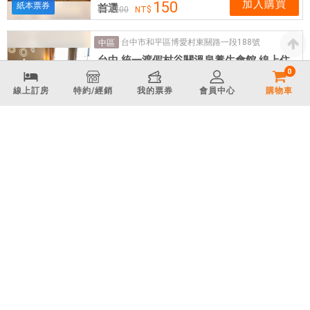
加入購買
150
紙本票券
首選
200
台中市和平區博愛村東關路一段188號
中區
台中 統一渡假村谷關溫泉養生會館 線上住
0
宿訂房
線上訂房
特約/經銷
我的票券
會員中心
購物車
線上訂房
3980
線上訂票
NT
0
NT
起
424台灣台中市和平區東關路一段溫泉巷10號
中區
台中惠來谷關溫泉會館 Bali Nature Spa
Hot Spring Resort 線上住宿訂房
線上訂房
6231
線上訂票
NT
0
NT
起
42444 台中市和平區博愛里東關路一段188號
中區
台中統一渡假村 谷關溫泉養生會館 Uni
Resort KuKuan 線上住宿訂房
線上訂房
3653
線上訂票