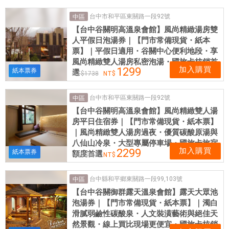
台中市和平區東關路一段92號
中區
【台中谷關明高溫泉會館】風尚精緻湯房雙
人平假日泡湯券｜【門市常備現貨・紙本
票】｜平假日適用・谷關中心便利地段・享
風尚精緻雙人湯房私密泡湯・國旅卡核銷首
加入購買
1299
紙本票券
選
1738
台中市和平區東關路一段92號
中區
【台中谷關明高溫泉會館】風尚精緻雙人湯
房平日住宿券｜【門市常備現貨・紙本票】
｜風尚精緻雙人湯房過夜・優質碳酸原湯與
八仙山冷泉・大型專屬停車場・國旅卡旅宿
加入購買
2299
紙本票券
額度首選
3168
台中縣和平鄉東關路一段99,103號
中區
【台中谷關御群露天溫泉會館】露天大眾池
泡湯券｜【門市常備現貨・紙本票】｜濁白
滑膩弱鹼性碳酸泉・人文裝潢藝術與絕佳天
然景觀・線上買比現場更便宜・國旅卡核銷