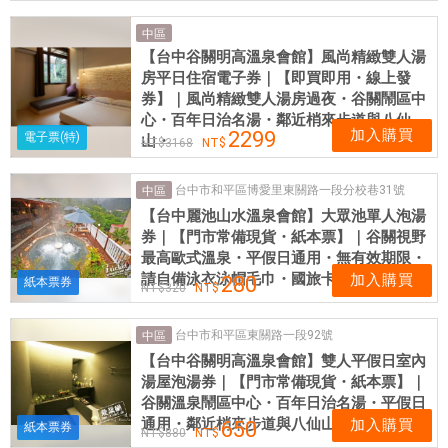
中區
【台中谷關明高溫泉會館】風尚精緻雙人湯
房平日住宿電子券｜【即買即用・線上發
券】｜風尚精緻雙人湯房過夜・谷關鬧區中
心・百年日治名湯・鄰近梢來步道與八仙
加入購買
2299
電子票(特)
山・
3168
台中市和平區博愛里東關路一段分校巷31號
中區
【台中麗池山水溫泉會館】大眾池單人泡湯
券｜【門市常備現貨・紙本票】｜谷關視野
最高歐式溫泉・平假日通用・無有效期限・
請自備泳衣泳帽毛巾・國旅卡核銷首選
加入購買
280
紙本票券
320
台中市和平區東關路一段92號
中區
【台中谷關明高溫泉會館】雙人平假日室內
湯屋泡湯券｜【門市常備現貨・紙本票】｜
谷關溫泉鬧區中心・百年日治名湯・平假日
通用・鄰近梢來步道與八仙山森林遊樂區
加入購買
650
紙本票券
880