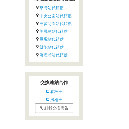
草衙站代銷點
中央公園站代銷點
三多商圈站代銷點
美麗島站代銷點
巨蛋站代銷點
凱旋站代銷點
鹽埕埔站代銷點
交換連結合作
看板王
房地王
點我交換廣告