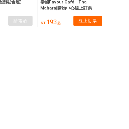
蛋糕(含運)
泰國Favour Café - Tha
Maharaj購物中心線上訂票
請電洽
線上訂票
193
NT
起