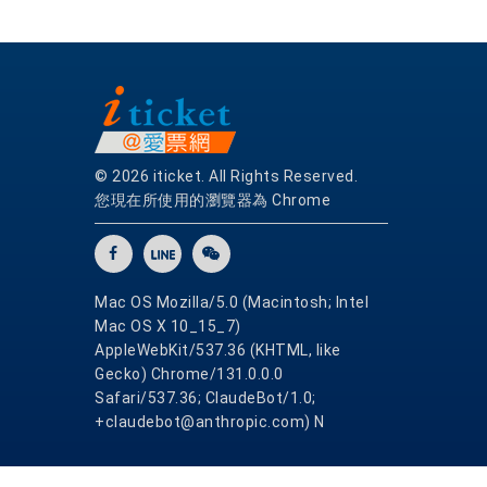
© 2026 iticket. All Rights Reserved.
您現在所使用的瀏覽器為 Chrome
Mac OS Mozilla/5.0 (Macintosh; Intel
Mac OS X 10_15_7)
AppleWebKit/537.36 (KHTML, like
Gecko) Chrome/131.0.0.0
Safari/537.36; ClaudeBot/1.0;
+claudebot@anthropic.com) N