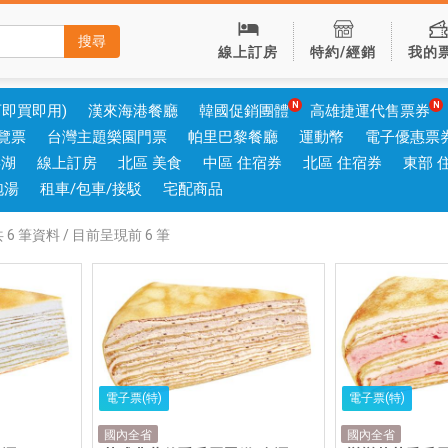
搜尋
線上訂房
特約/經銷
我的
可即買即用)
漢來海港餐廳
韓國促銷團體
高雄捷運代售票券
覽票
台灣主題樂園門票
帕里巴黎餐廳
運動幣
電子優惠票
澎湖
線上訂房
北區 美食
中區 住宿券
北區 住宿券
東部 
泡湯
租車/包車/接駁
宅配商品
共
6
筆資料 / 目前呈現前
6
筆
電子票(特)
電子票(特)
國內全省
國內全省