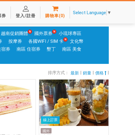
Select Language
▼
票券
登入/註冊
購物車
(
0
)
越南促銷團體
國外票券
小琉球專區
券
按摩券
各國WIFI / SIM 卡
文化幣
住宿券
南區 住宿券
墾丁
南區 美食
排序方式：
|
|
|
最新
銷量
價格
線上訂票
國外