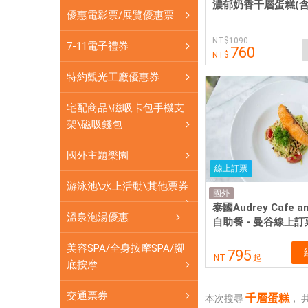
網
濃郁奶香千層蛋糕(含
優惠電影票/展覽優惠票
卡
可
1090
7-11電子禮券
760
即
買
特約觀光工廠優惠券
即
用
宅配商品\磁吸卡包手機支
架\磁吸錢包
國外主題樂園
線上訂票
游泳池\水上活動\其他票券
國外
泰國Audrey Cafe an
溫泉泡湯優惠
自助餐 - 曼谷線上訂
美容SPA/全身按摩SPA/腳
795
NT
起
底按摩
交通票券
千層蛋糕
本次搜尋
，