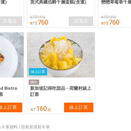
運)
英式典藏伯爵千層蛋糕(含運)
戀戀草莓香千層
1090
1090
請電洽
請電洽
760
760
線上訂票
國外
d Bistro
新加坡記得吃甜品 - 荷蘭村線上
票
訂票
線上訂票
線上訂票
160
NT
起
共
6
筆資料 / 目前呈現前
6
筆