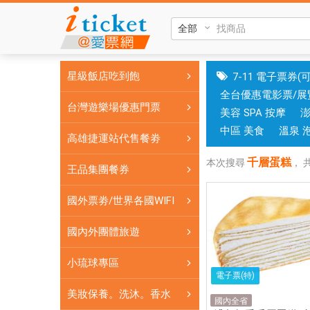
千
層
蛋
糕|
星級飯店吃到飽
7-11 電子票券(
國
全台優惠電影票/展
旅
台灣遊樂場優惠門票
美容 SPA 按摩
卡
門
中區 美食
溫泉 
高雄捷運站代售餐劵
市
千層蛋糕
可
本次搜尋
，
王品集團餐券
核
銷；
國外票劵/世界各國WIFI
銷
售
國內外團體旅遊
各
小琉球專區
國
電子票(特)
實
美妝保養。洗沐。香水
體
國內全省