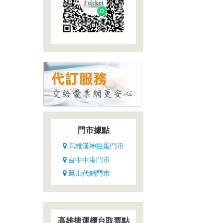
門市據點
高雄漢神巨蛋門市
台中中港門市
鳳山代銷門市
高雄捷運櫃台取票點