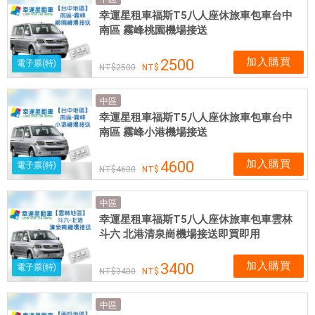
實
幸運星租車福斯T5八人座休旅車包車台中
體
南區 霧峰桃園機場接送
網
卡
加入購買
2500
電子票(特)
2500
可
即
中區
買
幸運星租車福斯T5八人座休旅車包車台中
即
南區 霧峰小港機場接送
用
加入購買
4600
電子票(特)
4600
中區
幸運星租車福斯T5八人座休旅車包車雲林
斗六 北港清泉崗機場接送即買即用
加入購買
3400
電子票(特)
3400
中區