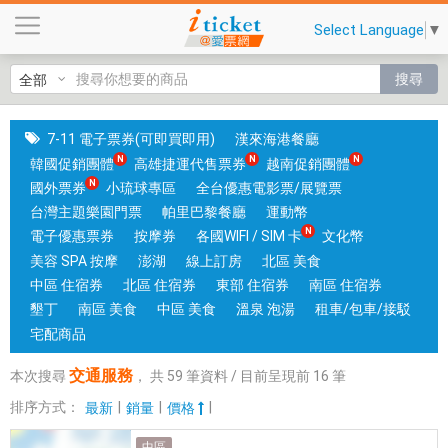
交
Select Language
▼
通
服
搜尋
務
|
國
7-11 電子票券(可即買即用)
漢來海港餐廳
旅
韓國促銷團體
高雄捷運代售票券
越南促銷團體
卡
國外票券
小琉球專區
全台優惠電影票/展覽票
門
台灣主題樂園門票
帕里巴黎餐廳
運動幣
市
電子優惠票券
按摩券
各國WIFI / SIM 卡
文化幣
可
美容 SPA 按摩
澎湖
線上訂房
北區 美食
核
中區 住宿券
北區 住宿券
東部 住宿券
南區 住宿券
銷
墾丁
南區 美食
中區 美食
溫泉 泡湯
租車/包車/接駁
；
宅配商品
銷
交通服務
本次搜尋
，
共
59
筆資料 / 目前呈現前
16
筆
售
各
排序方式：
|
|
|
最新
銷量
價格
國
中區