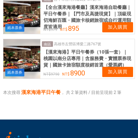
市
【全台漢來海港餐廳】漢來海港自助餐廳｜
，
平日午餐券｜【門市及高捷現貨】｜頂級現
票
切海鮮百匯・國旅卡核銷旅宿或自行運用額
券
度皆適用
加入購買
895
紙本票券
979
可
即
高雄市左營區博愛二路767號
南區
買
【漢來海港】平日午餐券（10張一套）｜
即
桃園以南分店專用｜含服務費・實體票券現
用
貨｜國旅卡旅宿額度核銷首選（愛票網）
加入購買
8900
紙本票券
9790
漢來海港平日午餐
本次搜尋
，
共
2
筆資料 / 目前呈現前
2
筆