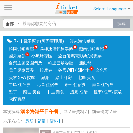
漢
Select Language
▼
來
海
搜尋
港
平
日
7-11 電子票券(可即買即用)
漢來海港餐廳
午
韓國促銷團體
高雄捷運代售票券
越南促銷團體
餐
國外票券
小琉球專區
全台優惠電影票/展覽票
|
台灣主題樂園門票
帕里巴黎餐廳
運動幣
台
電子優惠票券
按摩券
各國WIFI / SIM 卡
文化幣
中
美容 SPA 按摩
澎湖
線上訂房
北區 美食
和
中區 住宿券
北區 住宿券
東部 住宿券
南區 住宿券
高
墾丁
南區 美食
中區 美食
溫泉 泡湯
租車/包車/接駁
雄
宅配商品
有
漢來海港平日午餐
本次搜尋
，
共
2
筆資料 / 目前呈現前
2
筆
實
體
排序方式：
|
|
|
最新
銷量
價格
門
台中市台灣大道2段459號16F
南區