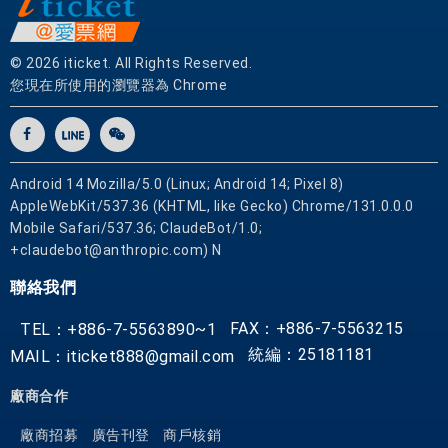
© 2026 iticket. All Rights Reserved.
您現在所使用的瀏覽器為 Chrome
Android 14 Mozilla/5.0 (Linux; Android 14; Pixel 8)
AppleWebKit/537.36 (KHTML, like Gecko) Chrome/131.0.0.0
Mobile Safari/537.36; ClaudeBot/1.0;
+claudebot@anthropic.com) N
聯絡我們
FAX：+886-7-5563215
TEL：+886-7-5563890~1
統編：25181181
MAIL：iticket888@gmail.com
廠商合作
廠商招募
廣告刊登
商戶核銷