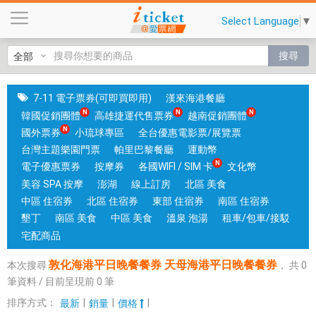
敦
Select Language
▼
化
海
搜尋
港
平
日
7-11 電子票券(可即買即用)
漢來海港餐廳
晚
韓國促銷團體
高雄捷運代售票券
越南促銷團體
餐
國外票券
小琉球專區
全台優惠電影票/展覽票
餐
台灣主題樂園門票
帕里巴黎餐廳
運動幣
券
電子優惠票券
按摩券
各國WIFI / SIM 卡
文化幣
天
美容 SPA 按摩
澎湖
線上訂房
北區 美食
母
中區 住宿券
北區 住宿券
東部 住宿券
南區 住宿券
海
墾丁
南區 美食
中區 美食
溫泉 泡湯
租車/包車/接駁
港
宅配商品
平
敦化海港平日晚餐餐券 天母海港平日晚餐餐券
本次搜尋
，
共
0
日
筆資料 / 目前呈現前
0
筆
晚
餐
排序方式：
|
|
|
最新
銷量
價格