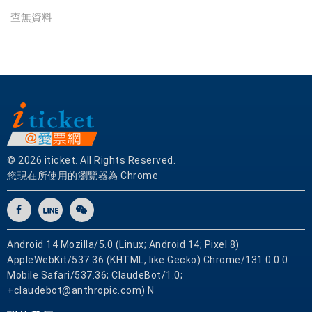
餐
查無資料
券
|
愛
票
網
© 2026 iticket. All Rights Reserved.
您現在所使用的瀏覽器為 Chrome
Android 14 Mozilla/5.0 (Linux; Android 14; Pixel 8)
AppleWebKit/537.36 (KHTML, like Gecko) Chrome/131.0.0.0
Mobile Safari/537.36; ClaudeBot/1.0;
+claudebot@anthropic.com) N