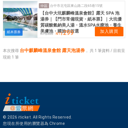
式
台中市北屯區東山路二段65巷15號
中區
餐
【台中大坑麒麟峰溫泉會館】露天 SPA 泡
券
湯券｜【門市常備現貨・紙本票】｜大坑優
應
質碳酸氫鈉美人湯・溫水SPA水療池・養生
有
美膚池・國旅卡首選
加入購買
299
紙本票券
380
盡
有
台中麒麟峰溫泉會館 露天泡湯券
本次搜尋
，
共
1
筆資料 / 目前呈
現前
1
筆
© 2026 iticket. All Rights Reserved.
您現在所使用的瀏覽器為 Chrome