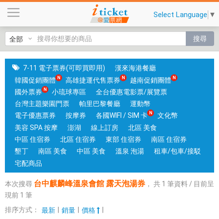
台
Select Language
▼
中
麒
搜尋
麟
峰
溫
7-11 電子票券(可即買即用)
漢來海港餐廳
泉
韓國促銷團體
高雄捷運代售票券
越南促銷團體
會
國外票券
小琉球專區
全台優惠電影票/展覽票
館
台灣主題樂園門票
帕里巴黎餐廳
運動幣
露
電子優惠票券
按摩券
各國WIFI / SIM 卡
文化幣
天
美容 SPA 按摩
澎湖
線上訂房
北區 美食
泡
中區 住宿券
北區 住宿券
東部 住宿券
南區 住宿券
湯
墾丁
南區 美食
中區 美食
溫泉 泡湯
租車/包車/接駁
券
宅配商品
|
台中麒麟峰溫泉會館 露天泡湯券
本次搜尋
，
共
1
筆資料 / 目前呈
銷
現前
1
筆
售
各
排序方式：
|
|
|
最新
銷量
價格