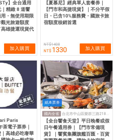
STy】全台通用
【夏慕尼】經典單人套餐券｜
元｜精緻 8 道饗
【門市和高捷現貨】｜不分平假
適用・無使用期限
日・已含10%服務費・國旅卡旅
卡觀光旅遊額度
宿額度核銷首選
／高雄捷運現貨代
1408
加入購買
加入購買
1330
紙本票券
台北市中山區樂群三路218號4樓
國內全省
 Paris
【全台饗食天堂】平日晚餐或假
日下午茶電子票券｜
日午餐通用券｜【門市常備現
費｜高雄必吃奢華
貨】｜饗賓集團旗艦百匯・百貨
｜國旅卡一般或旅