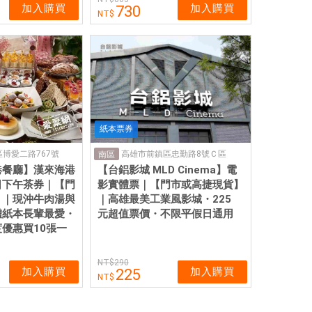
加入購買
加入購買
730
紙本票券
博愛二路767號
高雄市前鎮區忠勤路8號Ｃ區
南區
港餐廳】漢來海港
【台鋁影城 MLD Cinema】電
日下午茶券｜【門
影實體票｜【門市或高捷現貨】
】｜現沖牛肉湯與
｜高雄最美工業風影城・225
體紙本長輩最愛・
元超值票價・不限平假日通用
優惠買10張一
290
加入購買
加入購買
225