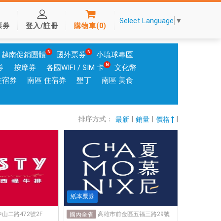
Select Language
▼
票券
登入/註冊
購物車
(
0
)
越南促銷團體
國外票券
小琉球專區
券
按摩券
各國WIFI / SIM 卡
文化幣
住宿券
南區 住宿券
墾丁
南區 美食
排序方式：
|
|
|
最新
銷量
價格
紙本票券
山二路472號2F
高雄市前金區五福三路29號
國內全省