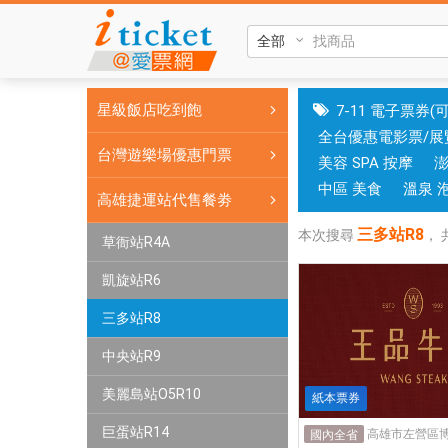
三
多
站
R8|
星級飯店吃到飽
7-11 電子票券(
國
全台優惠電影票/展
旅
台灣遊樂場優惠門票
美容 SPA 按摩
卡
門
中區 美食
溫泉 
高雄捷運站代售餐劵
市
三多站R8
可
本次搜尋
，
草衙站R4A
核
凱旋站R6
銷；
銷
三多站R8
售
各
中央站R9
國
美麗島站O5R10
紙本票券
實
體
巨蛋站R14
國內全省