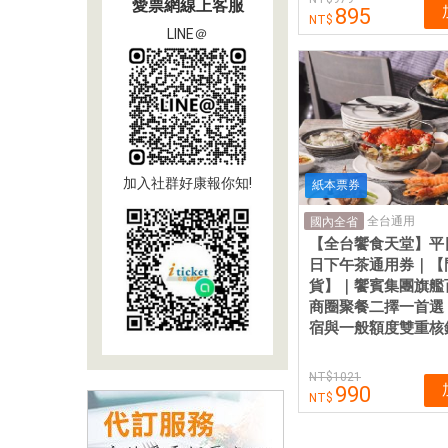
愛票網線上客服
895
LINE＠
加入社群好康報你知!
紙本票券
全台通用
國內全省
【全台饗食天堂】平
日下午茶通用券｜【
貨】｜饗賓集團旗艦
商圈聚餐二擇一首選
宿與一般額度雙重核
1021
990