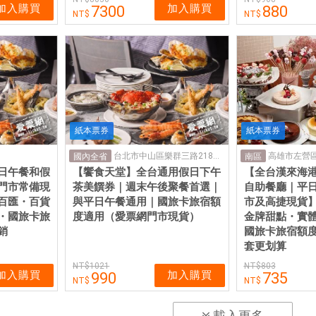
加入購買
加入購買
7300
880
紙本票券
紙本票券
台北市中山區樂群三路218號4樓
高雄市左營區
國內全省
南區
日午餐和假
【饗食天堂】全台通用假日下午
【全台漢來海
門市常備現
茶美饌券｜週末午後聚餐首選｜
自助餐廳｜平
百匯・百貨
與平日午餐通用｜國旅卡旅宿額
市及高捷現貨
・國旅卡旅
度適用（愛票網門市現貨）
金牌甜點・實
銷
國旅卡旅宿額度
套更划算
1021
803
加入購買
加入購買
990
735
載入更多