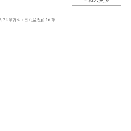
共
24
筆資料 / 目前呈現前
16
筆