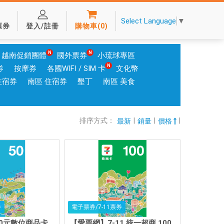
Select Language
▼
票券
登入/註冊
購物車
(
0
)
越南促銷團體
國外票券
小琉球專區
券
按摩券
各國WIFI / SIM 卡
文化幣
住宿券
南區 住宿券
墾丁
南區 美食
排序方式：
|
|
|
最新
銷量
價格
券
電子票券/7-11票券
0元數位商品卡
【愛票網】7-11 統一超商 100