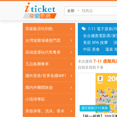
7-
11
虛
擬
星級飯店吃到飽
7-11 電子票券(
商
全台優惠電影票/展
品
台灣遊樂場優惠門票
美容 SPA 按摩
卡
統
中區 美食
溫泉 
高雄捷運站代售餐劵
一
7-11 虛擬
集
本次搜尋
王品集團餐券
目前呈現前
9
筆
團
禮
國外票劵/世界各國WIFI
券
7-
國內外團體旅遊
11
小琉球專區
商
品
電子票券/7-11票券
美妝保養。洗沐。香水
卡
【統一超商】200元