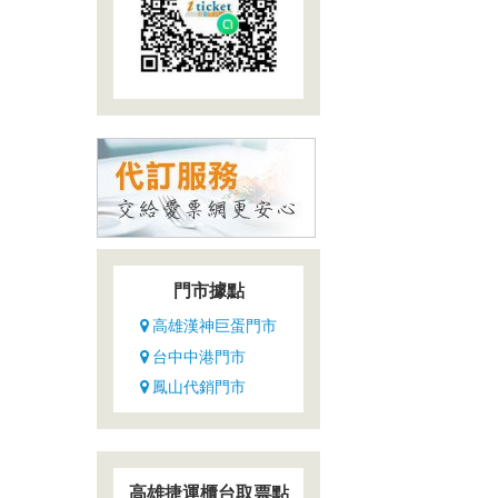
門市據點
高雄漢神巨蛋門市
台中中港門市
鳳山代銷門市
高雄捷運櫃台取票點