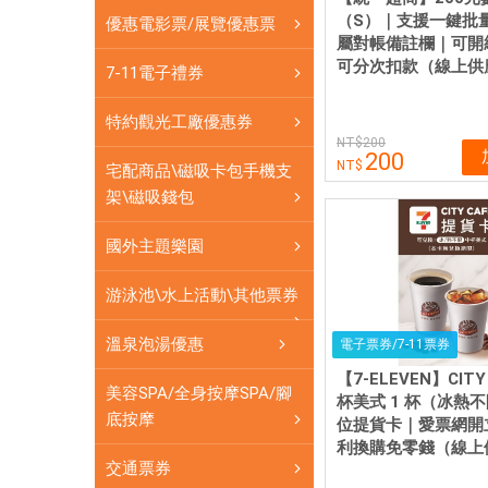
7-
（S）｜支援一鍵批
優惠電影票/展覽優惠票
11
屬對帳備註欄｜可開
數
可分次扣款（線上供
7-11電子禮券
位
禮
特約觀光工廠優惠券
券|
200
200
愛
宅配商品\磁吸卡包手機支
票
架\磁吸錢包
網
提
國外主題樂園
供
各
游泳池\水上活動\其他票券
式
溫泉泡湯優惠
優
電子票券/7-11票券
惠
【7-ELEVEN】CITY
美容SPA/全身按摩SPA/腳
票
杯美式 1 杯（冰熱
底按摩
券
位提貨卡｜愛票網開
利換購免零錢（線上
交通票券