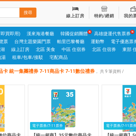
搜尋
線上訂房
特約/經銷
我的
可即買即用)
漢來海港餐廳
韓國促銷團體
高雄捷運代售票券
覽票
台灣主題樂園門票
帕里巴黎餐廳
運動幣
電子優惠票
澎湖
線上訂房
北區 美食
中區 住宿券
北區 住宿券
東部 
泡湯
租車/包車/接駁
宅配商品
商品卡 統一集團禮券 7-11商品卡 7-11數位禮券
，
共
9
筆資料 /
電子票券/7-11票券
電子票券/7-11票
數位商品卡
【統一超商】35元數位商品卡
【統一超商】5