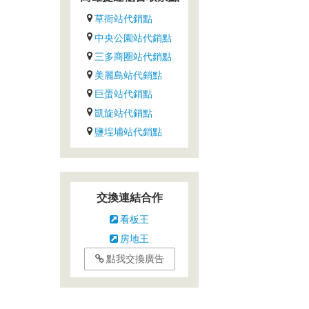
草衙站代銷點
中央公園站代銷點
三多商圈站代銷點
美麗島站代銷點
巨蛋站代銷點
凱旋站代銷點
鹽埕埔站代銷點
交換連結合作
看板王
房地王
點我交換廣告