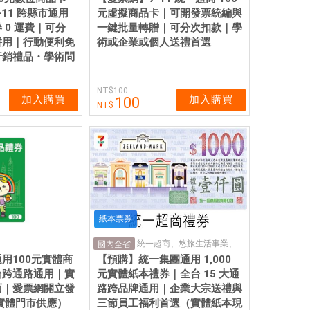
-11 跨縣市通用
元虛擬商品卡｜可開發票統編與
 0 運費｜可分
一鍵批量轉贈｜可分次扣款｜學
併用｜行動便利免
術或企業或個人送禮首選
行銷禮品・學術問
）
100
加入購買
加入購買
100
紙本票券
統一超商、悠旅生活事業、統一渡假村、統一多拿滋、康是美藥粧店、21世紀風味館、高雄夢時代購物中心、樂清DUSKIN、統一時代百貨、酷聖石冰淇淋、聖娜多堡麵包、聖德科斯、BEING spa 、統一健身俱樂部、速邁樂加油中心
國內全省
用100元實體商
【預購】統一集團通用 1,000
台跨通路通用｜實
元實體紙本禮券｜全台 15 大通
面｜愛票網開立發
路跨品牌通用｜企業大宗送禮與
實體門市供應）
三節員工福利首選（實體紙本現