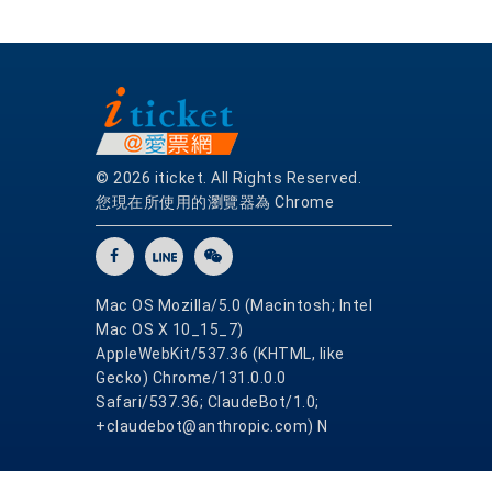
© 2026 iticket. All Rights Reserved.
您現在所使用的瀏覽器為 Chrome
Mac OS Mozilla/5.0 (Macintosh; Intel
Mac OS X 10_15_7)
AppleWebKit/537.36 (KHTML, like
Gecko) Chrome/131.0.0.0
Safari/537.36; ClaudeBot/1.0;
+claudebot@anthropic.com) N