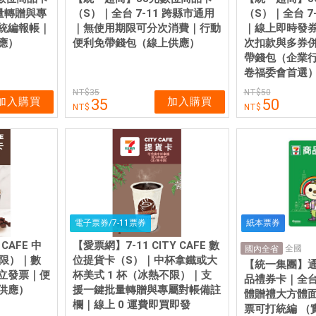
量轉贈與專
（S）｜全台 7-11 跨縣市通用
（S）｜全台 7
統編報帳｜
｜無使用期限可分次消費｜行動
｜線上即時發券
應）
便利免帶錢包（線上供應）
次扣款與多券
帶錢包（企業
卷福委會首選
35
50
加入購買
加入購買
35
50
電子票券/7-11票券
紙本票券
 CAFE 中
【愛票網】7-11 CITY CAFE 數
全國
國內全省
不限）｜數
位提貨卡（S）｜中杯拿鐵或大
【統一集團】通
立發票｜便
杯美式 1 杯（冰熱不限）｜支
品禮券卡｜全
供應）
援一鍵批量轉贈與專屬對帳備註
體贈禮大方體
欄｜線上 0 運費即買即發
票可打統編 （