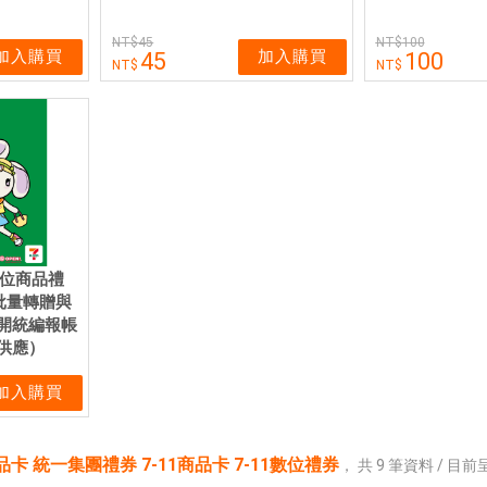
45
100
加入購買
加入購買
45
100
數位商品禮
批量轉贈與
開統編報帳
供應）
加入購買
商品卡 統一集團禮券 7-11商品卡 7-11數位禮券
，
共
9
筆資料 / 目