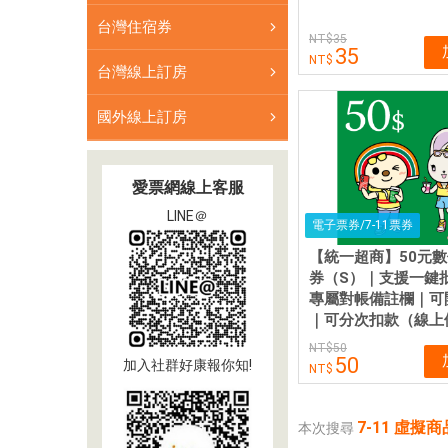
台灣住宿券
35
35
台灣線上訂房
國外線上訂房
愛票網線上客服
LINE＠
電子票券/7-11票券
【統一超商】50元
券（S）｜支援一鍵
專屬對帳備註欄｜可
｜可分次扣款（線上
50
50
加入社群好康報你知!
7-11 虛擬
本次搜尋