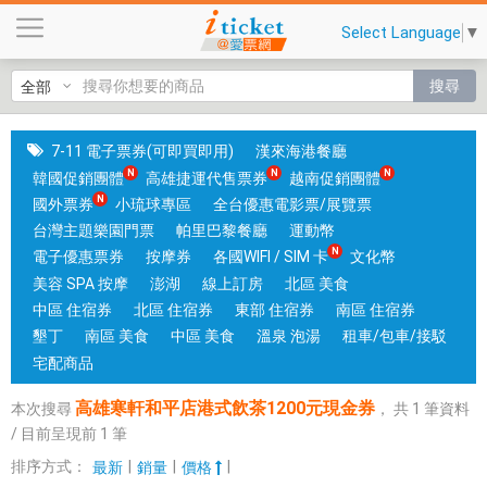
高
Select Language
▼
雄
寒
搜尋
軒
和
平
7-11 電子票券(可即買即用)
漢來海港餐廳
店
韓國促銷團體
高雄捷運代售票券
越南促銷團體
港
國外票券
小琉球專區
全台優惠電影票/展覽票
式
台灣主題樂園門票
帕里巴黎餐廳
運動幣
飲
電子優惠票券
按摩券
各國WIFI / SIM 卡
文化幣
茶
美容 SPA 按摩
澎湖
線上訂房
北區 美食
1
中區 住宿券
北區 住宿券
東部 住宿券
南區 住宿券
2
墾丁
南區 美食
中區 美食
溫泉 泡湯
租車/包車/接駁
0
宅配商品
0
高雄寒軒和平店港式飲茶1200元現金券
本次搜尋
，
共
1
筆資料
元
/ 目前呈現前
1
筆
現
金
排序方式：
|
|
|
最新
銷量
價格